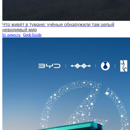
Что живёт в тумане: учёные обнаружили там целый
невидимый мир
hi-news.ru
Geek Guide