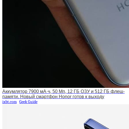
Аккумлятор 7900 мА·ч, 50 Мп, 12 ГБ ОЗУ и 512 ГБ флеш-
памяти. Новый смартфон Honor готов к выходу
ixbt.com
Geek Guide