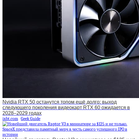
Nvidia RTX 50 останутся топом ещё долго: выход
следующего поколения видеокарт RTX 60 ожидается в
2028–2029 годах
ixbt.com
Geek Guide