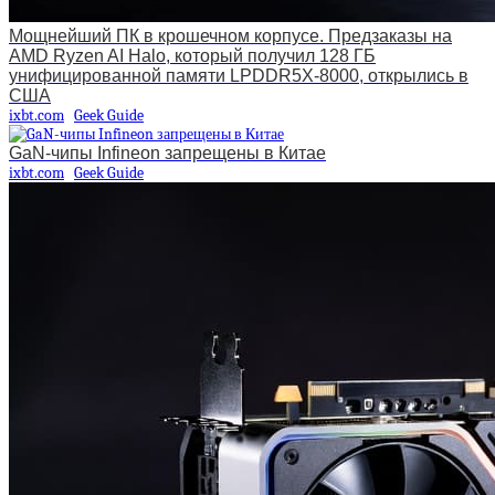
Мощнейший ПК в крошечном корпусе. Предзаказы на
AMD Ryzen AI Halo, который получил 128 ГБ
унифицированной памяти LPDDR5X-8000, открылись в
США
ixbt.com
Geek Guide
GaN-чипы Infineon запрещены в Китае
ixbt.com
Geek Guide