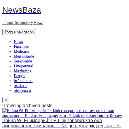
NewsBaza
IT and Technology News
Toggle navigation
News
Finances
Medicine
Men’s Guide
Geek Guide
Livejournal
Marketing
Design
infboom.ru
oxak.ru
obsigen.ru
×
Browsing archived posts:
Война Wi-Fi-империй: TP-Link говорит, что она
американская компания — Netgear утверждает, что TP-