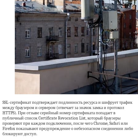
SSL-сертификат подтверждает подлинность ресурса и шифрует трафик
между браузером и сервером (отвечает за значок замка и протокол
HTTPS). При отзыве серийный номер сертификата попадает в
публичный список Certificate Revocation List, который браузеры
проверяют при каждом подключении, после чего Chrome, Safari или
Firefox показывают предупреждение о небезопасном соединении либо
блокируют доступ.