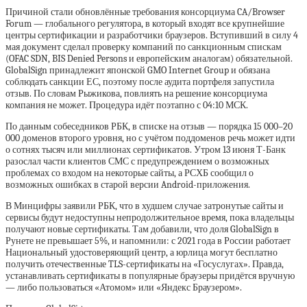
Причиной стали обновлённые требования консорциума CA/Browser
Forum — глобального регулятора, в который входят все крупнейшие
центры сертификации и разработчики браузеров. Вступивший в силу 4
мая документ сделал проверку компаний по санкционным спискам
(OFAC SDN, BIS Denied Persons и европейским аналогам) обязательной.
GlobalSign принадлежит японской GMO Internet Group и обязана
соблюдать санкции ЕС, поэтому после аудита портфеля запустила
отзыв. По словам Рыжикова, повлиять на решение консорциума
компания не может. Процедура идёт поэтапно с 04:10 МСК.
По данным собеседников РБК, в списке на отзыв — порядка 15 000–20
000 доменов второго уровня, но с учётом поддоменов речь может идти
о сотнях тысяч или миллионах сертификатов. Утром 13 июня Т-Банк
разослал части клиентов СМС с предупреждением о возможных
проблемах со входом на некоторые сайты, а РСХБ сообщил о
возможных ошибках в старой версии Android-приложения.
В Минцифры заявили РБК, что в худшем случае затронутые сайты и
сервисы будут недоступны непродолжительное время, пока владельцы
получают новые сертификаты. Там добавили, что доля GlobalSign в
Рунете не превышает 5%, и напомнили: с 2021 года в России работает
Национальный удостоверяющий центр, а юрлица могут бесплатно
получить отечественные TLS-сертификаты на «Госуслугах». Правда,
устанавливать сертификаты в популярные браузеры придётся вручную
— либо пользоваться «Атомом» или «Яндекс Браузером».