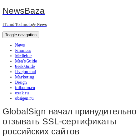
NewsBaza
IT and Technology News
Toggle navigation
News
Finances
Medicine
Men’s Guide
Geek Guide
Livejournal
Marketing
Design
infboom.ru
oxak.ru
obsigen.ru
GlobalSign начал принудительно
отзывать SSL-сертификаты
российских сайтов