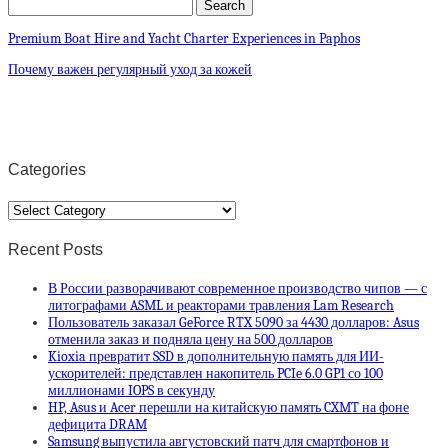
Premium Boat Hire and Yacht Charter Experiences in Paphos
Почему важен регулярный уход за кожей
Categories
Categories
Recent Posts
В России разворачивают современное производство чипов — с
литографами ASML и реакторами травления Lam Research
Пользователь заказал GeForce RTX 5090 за 4430 долларов: Asus
отменила заказ и подняла цену на 500 долларов
Kioxia превратит SSD в дополнительную память для ИИ-
ускорителей: представлен накопитель PCIe 6.0 GP1 со 100
миллионами IOPS в секунду
HP, Asus и Acer перешли на китайскую память CXMT на фоне
дефицита DRAM
Samsung выпустила августовский патч для смартфонов и