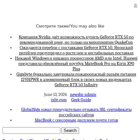
©
Смотрите также/You may also like
Компания Nvidia даёт возможность купить GeForce RTX 50 по
рекомендованной цене, но только на мероприятии QuakeCon
Ожидаются перебои с поставками GeForce RTX 50. Японский
ритейлер предупредил о росте цен и нестабильных поставках
Никакой Windows и никаких процессоров AMD или Intel. Huawei
представила обновлённый ноутбук MateBook Pro на Kirin X90
Plus
Gigabyte буквально замуровала пожароопасный разъём питания
12VHPWR в алюминиевый блок в своих новых видеокартах
GeForce RTX 50 Infinity
June 13, 2026
newsbz-admin
ixbt.com
Geek Guide
GlobalSign начал принудительно отзывать SSL-сертификаты
российских сайтов
MacBook с сенсорным дисплеем почти готов