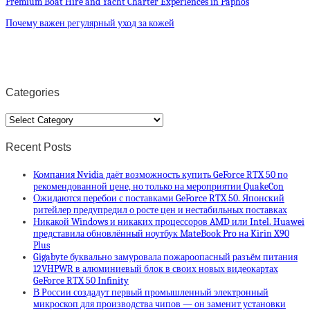
Premium Boat Hire and Yacht Charter Experiences in Paphos
Почему важен регулярный уход за кожей
Categories
Categories
Recent Posts
Компания Nvidia даёт возможность купить GeForce RTX 50 по
рекомендованной цене, но только на мероприятии QuakeCon
Ожидаются перебои с поставками GeForce RTX 50. Японский
ритейлер предупредил о росте цен и нестабильных поставках
Никакой Windows и никаких процессоров AMD или Intel. Huawei
представила обновлённый ноутбук MateBook Pro на Kirin X90
Plus
Gigabyte буквально замуровала пожароопасный разъём питания
12VHPWR в алюминиевый блок в своих новых видеокартах
GeForce RTX 50 Infinity
В России создадут первый промышленный электронный
микроскоп для производства чипов — он заменит установки