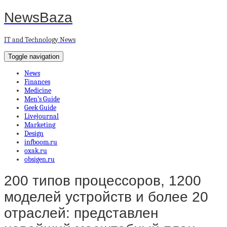
NewsBaza
IT and Technology News
Toggle navigation
News
Finances
Medicine
Men’s Guide
Geek Guide
Livejournal
Marketing
Design
infboom.ru
oxak.ru
obsigen.ru
200 типов процессоров, 1200
моделей устройств и более 20
отраслей: представлен