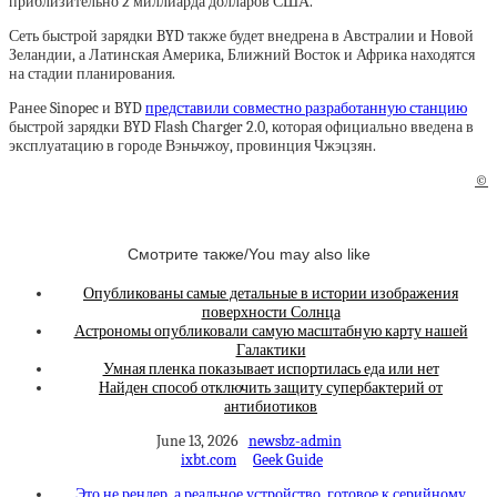
приблизительно 2 миллиарда долларов США.
Сеть быстрой зарядки BYD также будет внедрена в Австралии и Новой
Зеландии, а Латинская Америка, Ближний Восток и Африка находятся
на стадии планирования.
Ранее Sinopec и BYD
представили совместно разработанную станцию
быстрой зарядки BYD Flash Charger 2.0, которая официально введена в
эксплуатацию в городе Вэньчжоу, провинция Чжэцзян.
©
Смотрите также/You may also like
Опубликованы самые детальные в истории изображения
поверхности Солнца
Астрономы опубликовали самую масштабную карту нашей
Галактики
Умная пленка показывает испортилась еда или нет
Найден способ отключить защиту супербактерий от
антибиотиков
June 13, 2026
newsbz-admin
ixbt.com
Geek Guide
Это не рендер, а реальное устройство, готовое к серийному