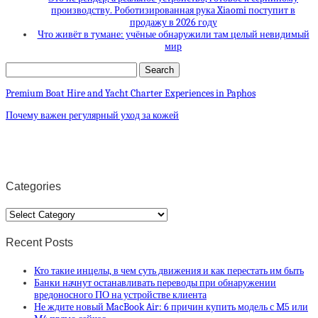
производству. Роботизированная рука Xiaomi поступит в
продажу в 2026 году
Что живёт в тумане: учёные обнаружили там целый невидимый
мир
Premium Boat Hire and Yacht Charter Experiences in Paphos
Почему важен регулярный уход за кожей
Categories
Categories
Recent Posts
Кто такие инцелы, в чем суть движения и как перестать им быть
Банки начнут останавливать переводы при обнаружении
вредоносного ПО на устройстве клиента
Не ждите новый MacBook Air: 6 причин купить модель с M5 или