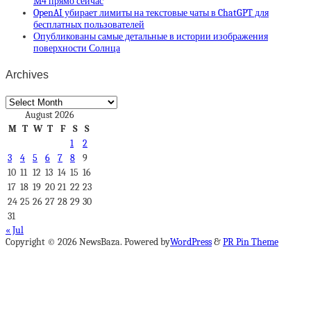
M4 прямо сейчас
OpenAI убирает лимиты на текстовые чаты в ChatGPT для
бесплатных пользователей
Опубликованы самые детальные в истории изображения
поверхности Солнца
Archives
Archives
August 2026
M
T
W
T
F
S
S
1
2
3
4
5
6
7
8
9
10
11
12
13
14
15
16
17
18
19
20
21
22
23
24
25
26
27
28
29
30
31
« Jul
Copyright © 2026 NewsBaza. Powered by
WordPress
&
PR Pin Theme