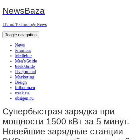
NewsBaza
IT and Technology News
Toggle navigation
News
Finances
Medicine
Men’s Guide
Geek Guide
Livejournal
Marketing
Design
infboom.ru
oxak.ru
obsigen.ru
Супербыстрая зарядка при
мощности 1500 кВт за 5 минут.
Новейшие зарядные станции