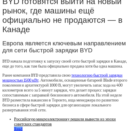
BYD готовятся выйти на новый
рынок, где машины ещё
официально не продаются — в
Канаде
Европа является ключевым направлением
для сети быстрой зарядки BYD
BYD начала подготовку к запуску своей сети быстрой зарядки в Канаде,
еще до того, как там была официально продана хотя бы одна машина.
Ранее компания BYD представила свою
технологию быстрой зарядки
мощностью 1500 кВт
. Автомобили, оснащенные батареей Blade второго
поколения и архитектурой 1000 В, могут увеличить запас хода на 400
километров всего за 5 минут зарядки, что делает процесс зарядки
сопоставимым с заправкой бензинового автомобиля. На этой неделе
BYD разместила вакансию в Торонто, ища менеджера по развитию
бизнеса в сфере быстрой зарядки для организации локального
развертывания этой сети.
Российскую микроэлектронику решили вывести из эпохи
советских стандартов
Read