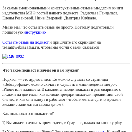
За самые эмоциональные и конструктивные отзывы мы дарим книги
издательства МИФ гостей нашего подкаста: Радислава Гандапаса,
Елены Резановой, Нины Зверевой, Дмитрия Кибкало.
Мы знаем, что оставить отзыв не просто. Поэтому подготовили
пошаговую
инструкцию
.
Оставьте отзыв на подкаст
и пришлите его скриншот на
team@websarafan.ru, чтобы мы могли с вами связаться.
Что такое подкаст и зачем он вам нужен?
Подкаст — это аудиозапись. Ее можно слушать со страницы
«Вебсарафана», можно скачать и слушать в машинедомав метро с
iPhone или планшета. В каждом эпизоде подкаста я разговариваю с
людьми на две темы: как клевые предприниматели продвигают свой
бизнес, и как они живут и работают (чтобы иметь энергию, время и
желание заниматься своим делом).
Как пользоваться подкастом?
1) Вы можете слушать прямо здесь, в браузере, нажав на кнопку play.
2) Хотите слушать на iPhone? Это можно сделать вот
здесь
. На этой же