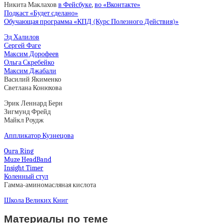
Никита Маклахов
в Фейсбуке
,
во «Вконтакте»
Подкаст «Будет сделано»
Обучающая программа «КПД (Курс Полезного Действия)»
Эд Халилов
Сергей Фаге
Максим Дорофеев
Ольга Скребейко
Максим Джабали
Василий Якименко
Светлана Конюхова
Эрик Леннард Берн
Зигмунд Фрейд
Майкл Роудж
Аппликатор Кузнецова
Oura Ring
Muze HeadBand
Insight Timer
Коленный стул
Гамма-аминомасляная кислота
Школа Великих Книг
Материалы по теме