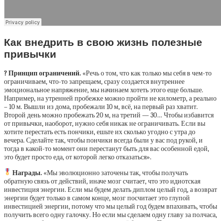
Как внедрить в свою жизнь полезные
привычки
? Принцип ограничений.
«Речь о том, что как только мы себя в чем-то
ограничиваем, что-то запрещаем, сразу создается внутреннее
эмоциональное напряжение, мы начинаем хотеть этого еще больше.
Например, на утренней пробежке можно пройти не километр, а реально
– 10 м. Вышли из дома, пробежали 10 м, всё, на первый раз хватит.
Второй день можно пробежать 20 м, на третий — 30… Чтобы избавится
от привычки, наоборот, нужно себя никак не ограничивать. Если вы
хотите перестать есть пончики, ешьте их сколько угодно с утра до
вечера. Сделайте так, чтобы пончики всегда были у вас под рукой, и
тогда в какой-то момент они перестанут быть для вас особенной едой,
это будет просто еда, от которой легко отказаться».
Награды.
«Мы эволюционно заточены так, чтобы получать
обратную связь от действий, иначе мозг считает, что это идиотская
инвестиция энергии. Если мы будем делать диплом целый год, а возврат
энергии будет только в самом конце, мозг посчитает это глупой
инвестицией энергии, потому что мы целый год будем впахивать, чтобы
получить всего одну галочку. Но если мы сделаем одну главу за полчаса,