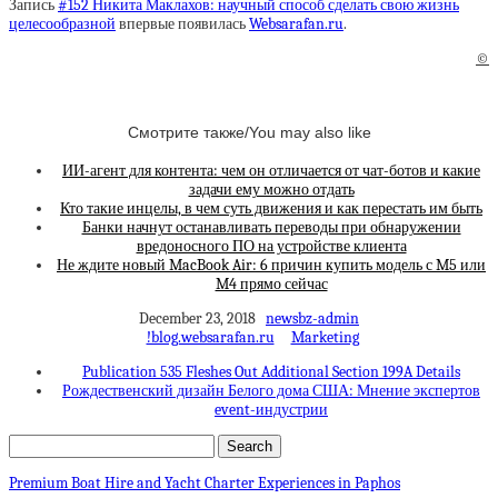
Запись
#152 Никита Маклахов: научный способ сделать свою жизнь
целесообразной
впервые появилась
Websarafan.ru
.
©
Смотрите также/You may also like
ИИ-агент для контента: чем он отличается от чат-ботов и какие
задачи ему можно отдать
Кто такие инцелы, в чем суть движения и как перестать им быть
Банки начнут останавливать переводы при обнаружении
вредоносного ПО на устройстве клиента
Не ждите новый MacBook Air: 6 причин купить модель с M5 или
M4 прямо сейчас
December 23, 2018
newsbz-admin
!blog.websarafan.ru
Marketing
Publication 535 Fleshes Out Additional Section 199A Details
Рождественский дизайн Белого дома США: Мнение экспертов
event-индустрии
Premium Boat Hire and Yacht Charter Experiences in Paphos