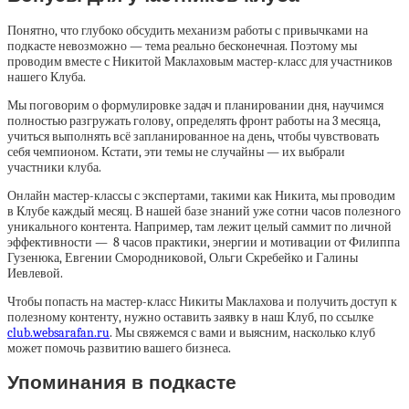
Понятно, что глубоко обсудить механизм работы с привычками на
подкасте невозможно — тема реально бесконечная. Поэтому мы
проводим вместе с Никитой Маклаховым мастер-класс для участников
нашего Клуба.
Мы поговорим о формулировке задач и планировании дня, научимся
полностью разгружать голову, определять фронт работы на 3 месяца,
учиться выполнять всё запланированное на день, чтобы чувствовать
себя чемпионом. Кстати, эти темы не случайны — их выбрали
участники клуба.
Онлайн мастер-классы с экспертами, такими как Никита, мы проводим
в Клубе каждый месяц. В нашей базе знаний уже сотни часов полезного
уникального контента. Например, там лежит целый саммит по личной
эффективности — 8 часов практики, энергии и мотивации от Филиппа
Гузенюка, Евгении Смородниковой, Ольги Скребейко и Галины
Иевлевой.
Чтобы попасть на мастер-класс Никиты Маклахова и получить доступ к
полезному контенту, нужно оставить заявку в наш Клуб, по ссылке
club.websarafan.ru
. Мы свяжемся с вами и выясним, насколько клуб
может помочь развитию вашего бизнеса.
Упоминания в подкасте