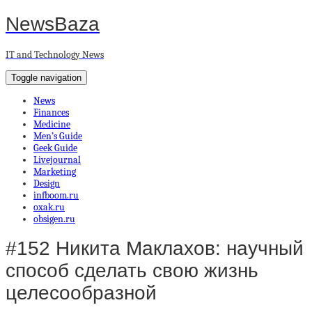
NewsBaza
IT and Technology News
Toggle navigation
News
Finances
Medicine
Men’s Guide
Geek Guide
Livejournal
Marketing
Design
infboom.ru
oxak.ru
obsigen.ru
#152 Никита Маклахов: научный
способ сделать свою жизнь
целесообразной