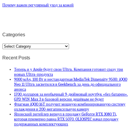
Почему важен регулярный уход за кожей
Categories
Categories
Recent Posts
Теперь и у Apple будут свои Ultra. Компания готовит сразу три
новых Ultra-продукта
9000 мАч, 100 Вт и нестандартная MediaTek Dimensity 9500: iQOO
Neo 11 Ultra засветился в Geekbench за день до официального
анонса
1700 долларов за необычный 9-дюймовый ноутбук «без батареи».
GPD WIN Max 3 в базовой версии дешёвым не будет
Флагман iQOO 16T получит мощную комбинированную систему
охлаждения и 200-мегапиксельную камеру
Японский ритейлер вернул в продажу GeForce RTX 3080 Ti,
которая примерно равна RTX 5070. OLIOSPEC начал продажу
подержанных комплектующих