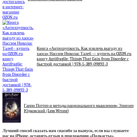
Книга «Антихрупкость. Как извлечь выгоду из
хаоса» Нассим Николас Талеб — купить на OZON.ru
книгу Antifragile: Things That Gain from Disorder с
быстрой доставкой | 978-5-389-09892-3
Гарри Поттер и методы рационального мышления» Элиезер
Юдковский (Less Wrong)
Лучший способ сказать нам спасибо за выпуск, если вы слушаете
нас на iPhone, оставить отзыв в приложении «Подкасты».