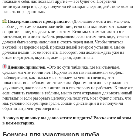
похвалим себя, нас похвалят другие — всё будет ок. Потратили
минимум энергии, сразу получили её возврат энергии, действие можно
назвать оправданным».
Поддерживающее пространство.
«Для нашего мозга нет мелочей,
любое, даже самое маленькое действие, если оно вызывает хоть какое-то
сопротивление, мы делать не захотим. Если мы хотим заниматься с
гантелями, они должны быть рядышком, если хотим пить воду, стакан
должен быть всегда наполнен и стоять перед нами. Чтобы питаться
вкусной и здоровой едой, приходя домой вечером уставшим, мы не
должны целый час её готовить. Наоборот, она должна ждать уже на
столе подогретая, вкусная, дымящаяся, ароматная».
Дневник привычек.
«Это по сути табличка, где мы отмечаем,
сделали мы что-то или нет. Подключается так называемый «эффект
наблюдателя», как только мы начинаем за чем-то следить, этот
показатель волшебным, мистическим образом потихонечку начинает
улучшаться, даже если мы активно в его сторону не работаем. К тому же,
если ставить галочки в таблице, мы по сути открываем для мозга новый
гештальт, и если разорвать цепочку на полпути, мозг будет считать, что
мы, условно говоря, проиграли, сошли с дистанции и не получили
обратно затраченную энергию».
А какую привычку вы давно хотите внедрить? Расскажите об этом
в комментариях.
Бонусы для участников клуба