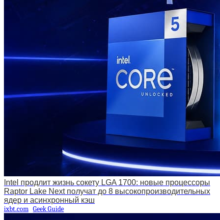
Intel продлит жизнь сокету LGA 1700: новые процессоры
Raptor Lake Next получат до 8 высокопроизводительных
ядер и асинхронный кэш
ixbt.com
Geek Guide