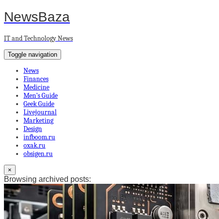
NewsBaza
IT and Technology News
Toggle navigation
News
Finances
Medicine
Men’s Guide
Geek Guide
Livejournal
Marketing
Design
infboom.ru
oxak.ru
obsigen.ru
×
Browsing archived posts: