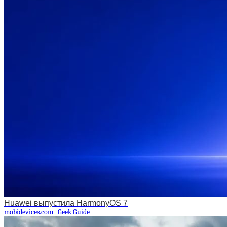
Huawei выпустила HarmonyOS 7
mobidevices.com
Geek Guide