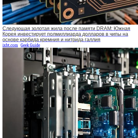
Следующая золотая жила после памяти DRAM: Южная
Корея инвестирует полмиллиарда долларов в чипы на
основе карбида кремния и нитрида галлия
ixbt.com
Geek Guide