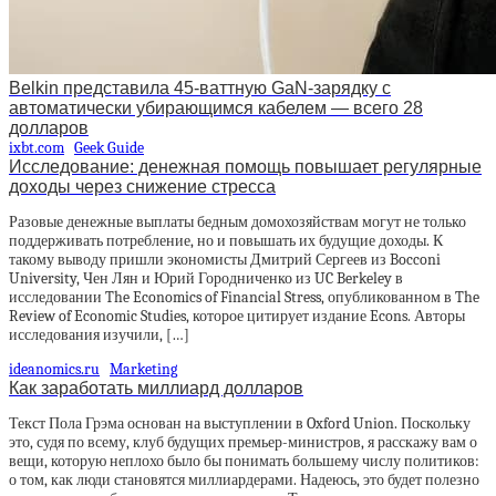
Belkin представила 45-ваттную GaN-зарядку с
автоматически убирающимся кабелем — всего 28
долларов
ixbt.com
Geek Guide
Исследование: денежная помощь повышает регулярные
доходы через снижение стресса
Разовые денежные выплаты бедным домохозяйствам могут не только
поддерживать потребление, но и повышать их будущие доходы. К
такому выводу пришли экономисты Дмитрий Сергеев из Bocconi
University, Чен Лян и Юрий Городниченко из UC Berkeley в
исследовании The Economics of Financial Stress, опубликованном в The
Review of Economic Studies, которое цитирует издание Econs. Авторы
исследования изучили, […]
ideanomics.ru
Marketing
Как заработать миллиард долларов
Текст Пола Грэма основан на выступлении в Oxford Union. Поскольку
это, судя по всему, клуб будущих премьер-министров, я расскажу вам о
вещи, которую неплохо было бы понимать большему числу политиков:
о том, как люди становятся миллиардерами. Надеюсь, это будет полезно