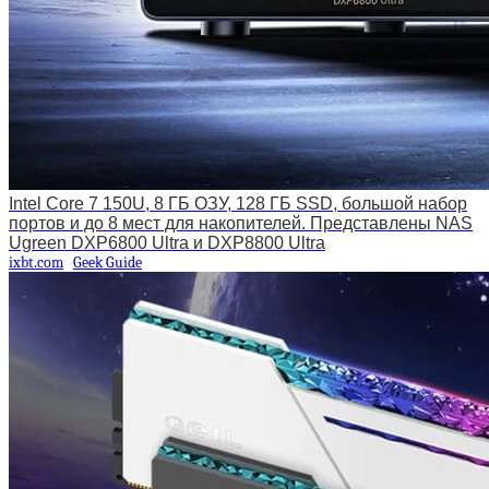
Intel Core 7 150U, 8 ГБ ОЗУ, 128 ГБ SSD, большой набор
портов и до 8 мест для накопителей. Представлены NAS
Ugreen DXP6800 Ultra и DXP8800 Ultra
ixbt.com
Geek Guide