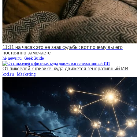
11:11 на часах это не знак судьбы: вот почему вы его
постоянно замечаете
hi-news.ru
Geek Guide
От пикселей к физике: куда движется генеративный ИИ
kod.ru
Marketing