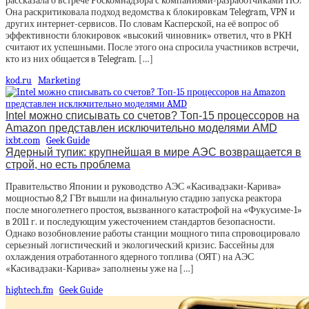
рассказала о встрече Роскомнадзора с компаниями-разработчиками ПО.
Она раскритиковала подход ведомства к блокировкам Telegram, VPN и
других интернет-сервисов. По словам Касперской, на её вопрос об
эффективности блокировок «высокий чиновник» ответил, что в РКН
считают их успешными. После этого она спросила участников встречи,
кто из них общается в Telegram. […]
kod.ru
Marketing
Intel можно списывать со счетов? Топ-15 процессоров на
Amazon представлен исключительно моделями AMD
ixbt.com
Geek Guide
Ядерный тупик: крупнейшая в мире АЭС возвращается в
строй, но есть проблема
Правительство Японии и руководство АЭС «Касивадзаки-Карива»
мощностью 8,2 ГВт вышли на финальную стадию запуска реактора
после многолетнего простоя, вызванного катастрофой на «Фукусиме-1»
в 2011 г. и последующим ужесточением стандартов безопасности.
Однако возобновление работы станции мощного типа спровоцировало
серьезный логистический и экологический кризис. Бассейны для
охлаждения отработанного ядерного топлива (ОЯТ) на АЭС
«Касивадзаки-Карива» заполнены уже на […]
hightech.fm
Geek Guide