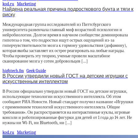
kod.ru
Marketing
Найдена реальная причина подросткового бунта и тяги к
риску
Международная группа исследователей из Питтсбургского
университета развенчала главный миф возрастной психологии и
нейробиологии. Долгое время в научном сообществе доминировала
гипотеза о том, что подростки ищут острых ощущений из-за
гиперчувствительности мозга к гормону удовольствия (дофамину),
которая якобы заставляет их острее реагировать на любые награды.
Чтобы проверить эту теорию, ученые провели масштабное
сканирование мозга у сотен добровольцев […]
hightech.fm
Geek Guide
В России утвердили новый ГОСТ на детские игрушки с
искусственным интеллектом
В России официально утвердили новый ГОСТ на детские игрушки,
использующие технологии искусственного интеллекта. Об этом
сообщают РИА Новости. Новый стандарт получил название «Игрушки
с применением технологий искусственного интеллекта. Общие
требования». Он распространяется на интерактивные куклы, игровые
консоли и роботизированные фигурки для детей от 1 года до 14 лет. Не
нужны ни Wi-Fi, ни Bluetooth, ни […]
kod.ru
Marketing