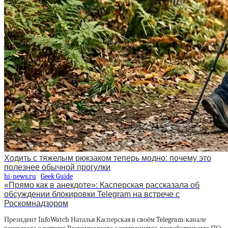
Ходить с тяжелым рюкзаком теперь модно: почему это
полезнее обычной прогулки
hi-news.ru
Geek Guide
«Прямо как в анекдоте»: Касперская рассказала об
обсуждении блокировки Telegram на встрече с
Роскомнадзором
Президент InfoWatch Наталья Касперская в своём Telegram-канале