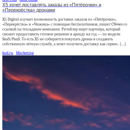
X5 хочет доставлять заказы из «Пятёрочки» и
«Перекрёстка» дронами
X5 Digital изучает возможность доставки заказов из «Пятёрочки»,
«Перекрёстка» и «Чижика» с помощью беспилотников, пишет CNews со
ссылкой на техзадание компании. Ритейлер ищет партнёра, который
сможет предоставить готовое решение в аренду на год — по модели
SaaS/PaaS. То есть X5 не собирается покупать дроны и создавать
собственную лётную службу, а хочет получить доставку как сервис. […]
kod.ru
Marketing