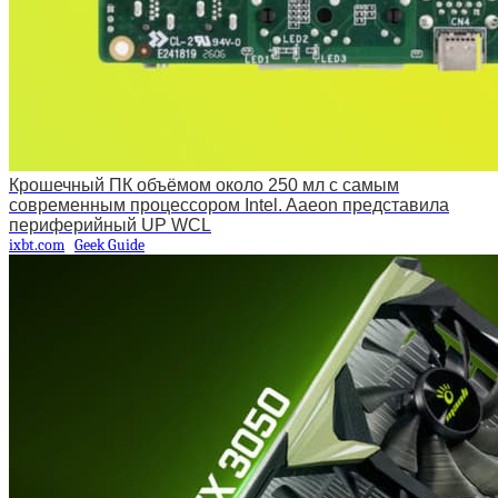
Крошечный ПК объёмом около 250 мл с самым
современным процессором Intel. Aaeon представила
периферийный UP WCL
ixbt.com
Geek Guide