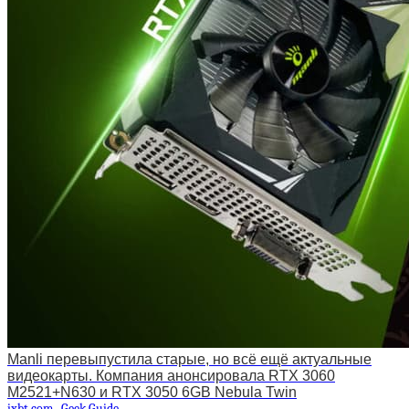
Manli перевыпустила старые, но всё ещё актуальные
видеокарты. Компания анонсировала RTX 3060
M2521+N630 и RTX 3050 6GB Nebula Twin
ixbt.com
Geek Guide