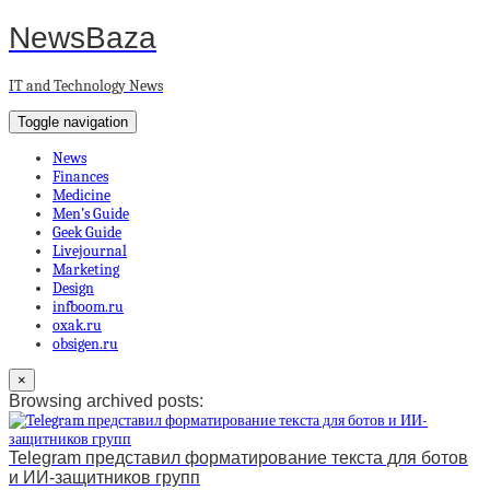
NewsBaza
IT and Technology News
Toggle navigation
News
Finances
Medicine
Men’s Guide
Geek Guide
Livejournal
Marketing
Design
infboom.ru
oxak.ru
obsigen.ru
×
Browsing archived posts:
Telegram представил форматирование текста для ботов
и ИИ-защитников групп