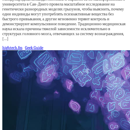
университета в Сан-Диего провела масштабное исследование на
генетически разнородных моделях грызунов, чтобы выяснить, почему
одни индивиды могут употреблять психоактивные вещества без
быстрого привыкания, а другие мгновенно теряют контроль и
демонстрируют компульсивное поведение. Традиционно медицинская
наука искала причины тяжелой зависимости исключительно в
структурах головного мозга, отвечающих за систему вознаграждения,
[…]
hightech.fm
Geek Guide