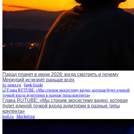
Парад планет в июне 2026: когда смотреть и почему
Меркурий исчезнет раньше всех
hi-news.ru
Geek Guide
Глава RUTUBE: «Мы строим экосистему видео, которая
будет единой точкой входа аудитории в разные типы
контента»
kod.ru
Marketing