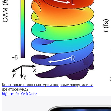
Квантовые волны материи впервые закрутили за
фемтосекунды
hightech.fm
Geek Guide