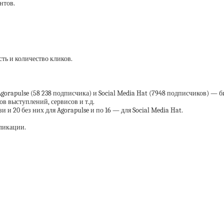
нтов.
ть и количество кликов.
orapulse (58 238 подписчика) и Social Media Hat (7948 подписчиков) — б
в выступлений, сервисов и т.д.
и 20 без них для Agorapulse и по 16 — для Social Media Hat.
ликации.