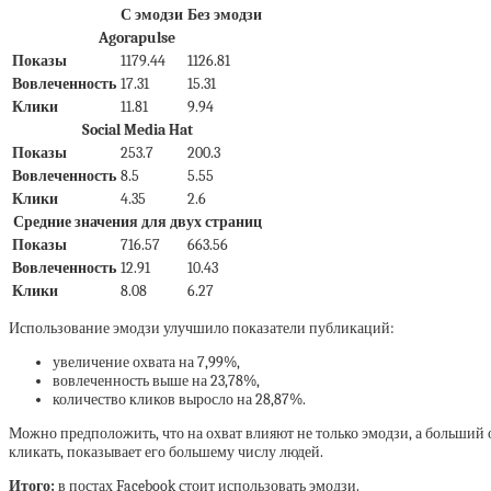
С эмодзи
Без эмодзи
Agorapulse
Показы
1179.44
1126.81
Вовлеченность
17.31
15.31
Клики
11.81
9.94
Social Media Hat
Показы
253.7
200.3
Вовлеченность
8.5
5.55
Клики
4.35
2.6
Средние значения для двух страниц
Показы
716.57
663.56
Вовлеченность
12.91
10.43
Клики
8.08
6.27
Использование эмодзи улучшило показатели публикаций:
увеличение охвата на 7,99%,
вовлеченность выше на 23,78%,
количество кликов выросло на 28,87%.
Можно предположить, что на охват влияют не только эмодзи, а больший 
кликать, показывает его большему числу людей.
Итого:
в постах Facebook стоит использовать эмодзи.