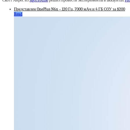
Скотт Айрес из
Agorapulse
решил провести эксперименты в аккаунтах
Fa
Представлен OnePlus N6x – 120 Гц, 7000 мА·ч и 4 ГБ ОЗУ за $200
Read