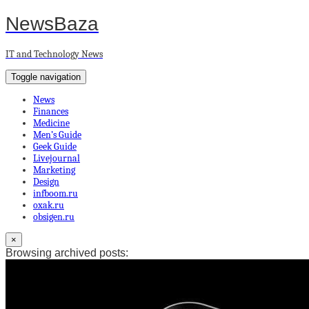
NewsBaza
IT and Technology News
Toggle navigation
News
Finances
Medicine
Men’s Guide
Geek Guide
Livejournal
Marketing
Design
infboom.ru
oxak.ru
obsigen.ru
×
Browsing archived posts: