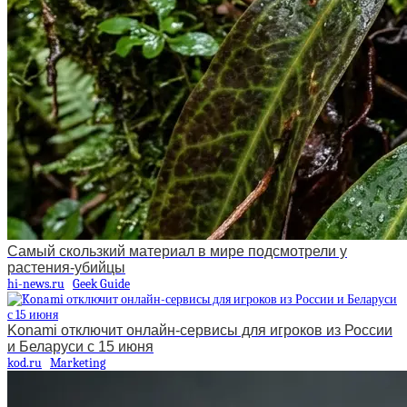
Самый скользкий материал в мире подсмотрели у
растения-убийцы
hi-news.ru
Geek Guide
Konami отключит онлайн-сервисы для игроков из России
и Беларуси с 15 июня
kod.ru
Marketing