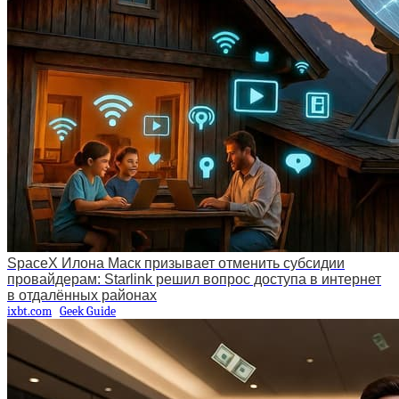
SpaceX Илона Маск призывает отменить субсидии
провайдерам: Starlink решил вопрос доступа в интернет
в отдалённых районах
ixbt.com
Geek Guide