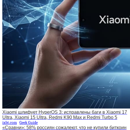
Xiaomi шлифует HyperOS 3: исправлены баги в Xiaomi 17
Ultra, Xiaomi 15 Ultra, Redmi K90 Max и Redmi Turbo 5
ixbt.com
Geek Guide
«Сравни»: 58% россиян сожалеют, что не купили биткоин