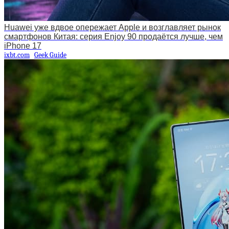
Huawei уже вдвое опережает Apple и возглавляет рынок
смартфонов Китая: серия Enjoy 90 продаётся лучше, чем
iPhone 17
ixbt.com
Geek Guide