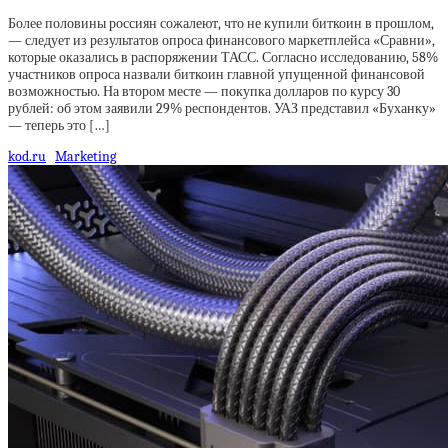
Более половины россиян сожалеют, что не купили биткоин в прошлом,
— следует из результатов опроса финансового маркетплейса «Сравни»,
которые оказались в распоряжении ТАСС. Согласно исследованию, 58%
участников опроса назвали биткоин главной упущенной финансовой
возможностью. На втором месте — покупка долларов по курсу 30
рублей: об этом заявили 29% респондентов. УАЗ представил «Буханку»
— теперь это […]
kod.ru
Marketing