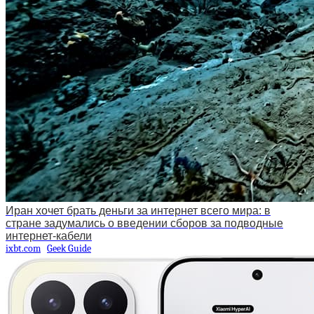
Иран хочет брать деньги за интернет всего мира: в
стране задумались о введении сборов за подводные
интернет-кабели
ixbt.com
Geek Guide