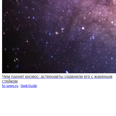
Чем пахнет космос: астронавты сравнили его с жареным
стейком
hi-news.ru
Geek Guide