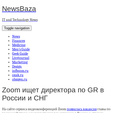
NewsBaza
IT and Technology News
Toggle navigation
News
Finances
Medicine
Men’s Guide
Geek Guide
Livejournal
Marketing
Design
infboom.ru
oxak.ru
obsigen.ru
Zoom ищет директора по GR в
России и СНГ
На сайте сервиса видеоконференций Zoom
появилась вакансия
главы по