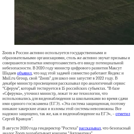
Zoom в России активно используется государственными и
образовательными организациями, столь же активно звучат призывы и
совершаются попытки импортозаместить его ввиду потенциальной
небезопасности. В 2020 году министр цифрового развития Максут
Шадаев
объявил
, что над этой задачей совместно работают Яндекс и
Mail.ru Group, свой “Zoom” для школ они запустят в 2022 году. В
декабре министр просвещения рассказывал про аналогичный сервис
“Сферум”, который тестируется в 15 российских субьектах. “В базе
«Сферума», уточнил министр, лежат те же технологии, что
использовались для видеонаблюдения за школьниками во время сдачи
ими единого госэкзамена (ЕГЭ). «Эта система защищенная, поэтому
никакие хакерские атаки и взломы этой системы невозможны. Все
надежно защищено, так же, как и видеонаблюдение на ЕГЭ», –
отметил
Сергей Кравцов”.
В августе 2020 года гендиректор “Ростеха”
рассказывал
, что безопасный
аналог Zoom разрабатывает концерн “Автоматика”.