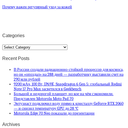
Почему важен регулярный уход за кожей
Categories
Categories
Recent Posts
В России создали радиационно-стойкий процессор для космоса,
но он «опоздал» на 288 дней — разработчику выставили счет на
290 млн рублей
9200 мАч, 100 Вт, IP69K, Snapdragon 6 Gen 5: глобальный Redmi
Note 17 Pro Max засветился в Geekbench
Большой и недорогой планшет, но кое на чём сэкономили.
Представлен Motorola Moto Pad 70
Энтузиаст подключил воду прямо к кристаллу GeForce RTX 2060
— и снизил температуру GPU до 28 °C
Motorola Edge 70 Neo показали до презентации
Archives