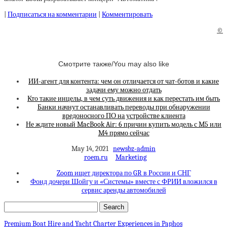
|
Подписаться на комментарии
|
Комментировать
©
Смотрите также/You may also like
ИИ-агент для контента: чем он отличается от чат-ботов и какие
задачи ему можно отдать
Кто такие инцелы, в чем суть движения и как перестать им быть
Банки начнут останавливать переводы при обнаружении
вредоносного ПО на устройстве клиента
Не ждите новый MacBook Air: 6 причин купить модель с M5 или
M4 прямо сейчас
May 14, 2021
newsbz-admin
roem.ru
Marketing
Zoom ищет директора по GR в России и СНГ
Фонд дочери Шойгу и «Системы» вместе с ФРИИ вложился в
сервис аренды автомобилей
Premium Boat Hire and Yacht Charter Experiences in Paphos