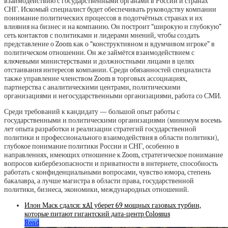
взаимодействию с государственными органами в России и странах
СНГ. Искомый специалист будет обеспечивать руководству компании
понимание политических процессов в подотчётных странах и их
влияния на бизнес и на компанию. Он построит “широкую и глубокую”
сеть контактов с политиками и лидерами мнений, чтобы создать
представление о Zoom как о “конструктивном и вдумчивом игроке” в
политическом отношении. Он же займётся взаимодействием с
ключевыми министерствами и должностными лицами в целях
отстаивания интересов компании. Среди обязанностей специалиста
также управление членством Zoom в торговых ассоциациях,
партнерства с аналитическими центрами, политическими
организациями и негосударственными организациями, работа со СМИ.
Среди требований к кандидату — большой опыт работы с
государственными и политическими организациями (минимум восемь
лет опыта разработки и реализации стратегий государственной
политики и профессионального взаимодействия в области политики),
глубокое понимание политики России и СНГ, особенно в
направлениях, имеющих отношение к Zoom, стратегическое понимание
вопросов кибербезопасности и приватности в интернете, способность
работать с конфиденциальными вопросами, чувство юмора, степень
бакалавра, а лучше магистра в области права, государственной
политики, бизнеса, экономики, международных отношений.
Илон Маск сдался: xAI уберет 69 мощных газовых турбин,
которые питают гигантский дата-центр Colossus
Read