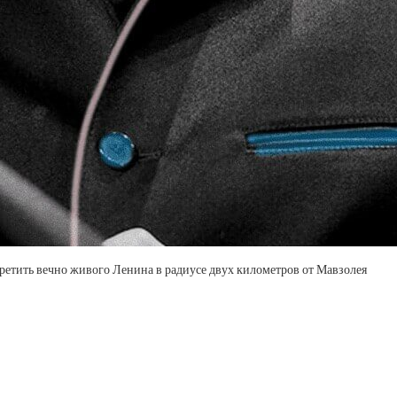
третить вечно живого Ленина в радиусе двух километров от Мавзолея