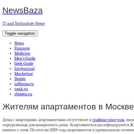
NewsBaza
IT and Technology News
Toggle navigation
News
Finances
Medicine
Men’s Guide
Geek Guide
Livejournal
Marketing
Design
infboom.ru
oxak.ru
obsigen.ru
Жителям апартаментов в Москве
Дома с квартирами-апартаментами отсутствуют в
графике прогулок
, вв
определённые для конкретного дома. Апартаменты классифицируются Жи
именно с этим. По итогам 2019 года апартаментов в премиальном сегмент