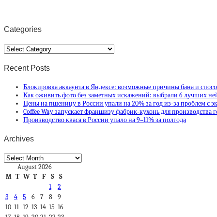
Categories
Categories
Recent Posts
Блокировка аккаунта в Яндексе: возможные причины бана и спосо
Как оживить фото без заметных искажений: выбрали 6 лучших не
Цены на пшеницу в России упали на 20% за год из-за проблем с э
Coffee Way запускает франшизу фабрик-кухонь для производства 
Производство кваса в России упало на 9–11% за полгода
Archives
Archives
August 2026
M
T
W
T
F
S
S
1
2
3
4
5
6
7
8
9
10
11
12
13
14
15
16