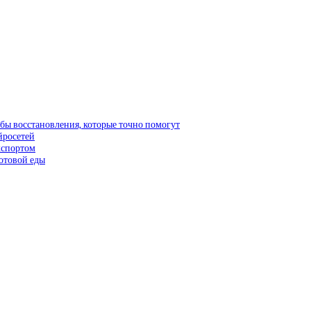
бы восстановления, которые точно помогут
йросетей
кспортом
готовой еды