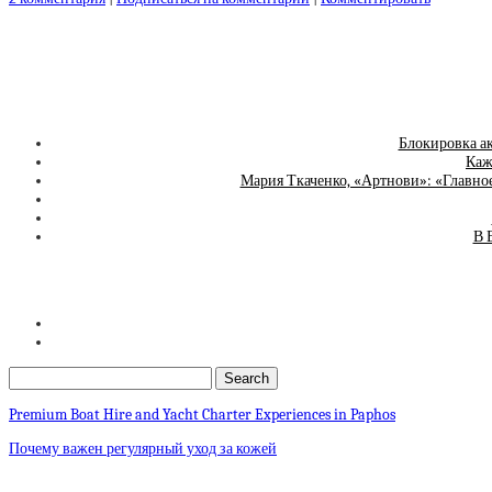
Блокировка ак
Каж
Мария Ткаченко, «Артнови»: «Главно
В 
Premium Boat Hire and Yacht Charter Experiences in Paphos
Почему важен регулярный уход за кожей