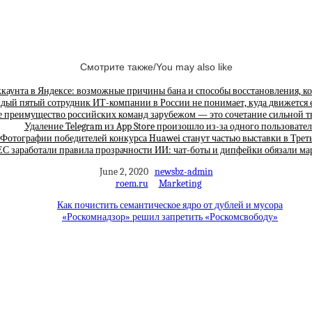
Смотрите также/You may also like
каунта в Яндексе: возможные причины бана и способы восстановления, к
дый пятый сотрудник ИТ-компании в России не понимает, куда движется е
е преимущество российских команд зарубежом — это сочетание сильной
Удаление Telegram из App Store произошло из-за одного пользовател
Фотографии победителей конкурса Huawei станут частью выставки в Трет
ЕС заработали правила прозрачности ИИ: чат-боты и дипфейки обязали ма
June 2, 2020
newsbz-admin
roem.ru
Marketing
Как почистить семантическое ядро от дублей и мусора
«Роскомнадзор» решил запретить «Роскомсвободу»