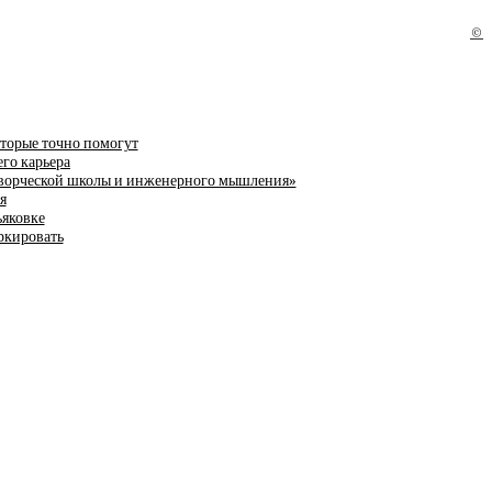
©
оторые точно помогут
го карьера
 творческой школы и инженерного мышления»
я
ьяковке
ркировать