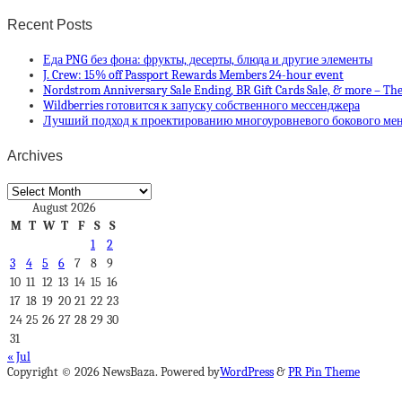
Recent Posts
Еда PNG без фона: фрукты, десерты, блюда и другие элементы
J. Crew: 15% off Passport Rewards Members 24-hour event
Nordstrom Anniversary Sale Ending, BR Gift Cards Sale, & more – The
Wildberries готовится к запуску собственного мессенджера
Лучший подход к проектированию многоуровневого бокового ме
Archives
Archives
August 2026
M
T
W
T
F
S
S
1
2
3
4
5
6
7
8
9
10
11
12
13
14
15
16
17
18
19
20
21
22
23
24
25
26
27
28
29
30
31
« Jul
Copyright © 2026 NewsBaza. Powered by
WordPress
&
PR Pin Theme