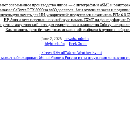
вают современное производство чипов — с литографами ASML и реактора
заказал GeForce RTX 5090 за 4430 долларов: Asus отменила заказ и подняла
лнительную память для ИИ-ускорителей: представлен накопитель PCIe 6.0 G
HP, Asus и Acer перешли на китайскую память CXMT на фоне дефицита
пустила августовский патч для смартфонов и планшетов Galaxy: исправле
Как оживить фото без заметных искажений: выбрали 6 лучших нейрос
June 2, 2026
newsbz-admin
hightech.fm
Geek Guide
J. Crew: 30% off Warm Weather Event
 может заблокировать 5G на iPhone в России из-за отсутствия контактов с