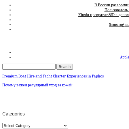
В России разворачи
Пользователь 
Kioxia превратит SSD в допо
Samsung вы
Apple
Premium Boat Hire and Yacht Charter Experiences in Paphos
Почему важен регулярный уход за кожей
Categories
Categories