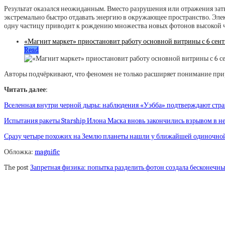
Результат оказался неожиданным. Вместо разрушения или отражения зат
экстремально быстро отдавать энергию в окружающее пространство. Эле
одну частицу приводит к рождению множества новых фотонов высокой ч
«Магнит маркет» приостановит работу основной витрины с 6 сент
Read
Авторы подчёркивают, что феномен не только расширяет понимание прир
Читать далее
:
Вселенная внутри черной дыры: наблюдения «Уэбба» подтверждают стр
Испытания ракеты Starship Илона Маска вновь закончились взрывом в н
Сразу четыре похожих на Землю планеты нашли у ближайшей одиночно
Обложка:
magnific
The post
Запретная физика: попытка разделить фотон создала бесконечны