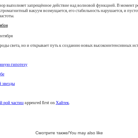
вор выполняет запрещённое действие над волновой функцией. В момент ре
ктромагнитный вакуум возмущается, его стабильность нарушается, и пуст
астоты.
ября
оды света, но и открывает путь к созданию новых высокоинтенсивных ис
анную гипотезу
ебе
й звезды
й рой частиц
appeared first on
Хайтек
.
Смотрите также/You may also like