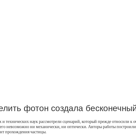
елить фотон создала бесконечный
 и технических наук рассмотрели сценарий, который прежде относили к о
ь его невозможно ни механически, ни оптически. Авторы работы построил
ент прохождения частицы.