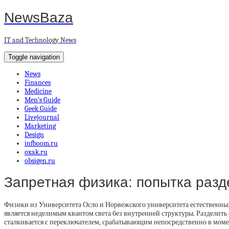
NewsBaza
IT and Technology News
Toggle navigation
News
Finances
Medicine
Men’s Guide
Geek Guide
Livejournal
Marketing
Design
infboom.ru
oxak.ru
obsigen.ru
Запретная физика: попытка разд
Физики из Университета Осло и Норвежского университета естественных
является неделимым квантом света без внутренней структуры. Разделит
сталкивается с переключателем, срабатывающим непосредственно в мом