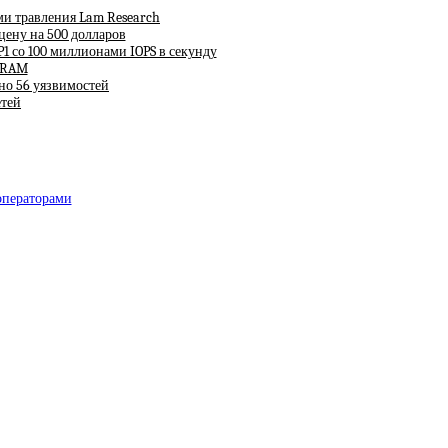
ми травления Lam Research
 цену на 500 долларов
P1 со 100 миллионами IOPS в секунду
 DRAM
но 56 уязвимостей
етей
 операторами