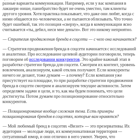
разные варианты коммуникации. Например, если у вас компания в
лакшери-нише, панибратство будет не очень уместно, там клиенты
другого уровня. Хотя практика показывает, что даже они любят, когда с
ними общаются по-человечески, а не пытаются облизывать. Что точно
будет ошибкой, так это позиция «сверху», когда в коммуникации ясно
считывается «ты, дебил, неси мне деньги». Вот это никому неприятно.
— Стратегия продвижения бренда в соцсети — с чего она начинается?
— Стратегия продвижения бренда в соцсети начинается с исследований
и аналитики. Про исследование целевой аудитории поговорили, теперь
поговорим об
исследовании конкурентов
. Это крайне важный этап в
разработке стратегии бренда для соцсети. Смотрим их контент, уровень
вовлечения, анализируем, какой отклик получают. Если конкуренты
ничего не делают, тоже думаем — а почему? Если компания уже
присутствует на площадке, то при разработке стратегии продвижения
бренда в соцсети смотрим и анализируем текущие активности. Затем
определяем задачи и цели, и то, как мы будем понимать, что цели
достигнуты. Потом думаем про позиционирование относительно
конкурентов.
— Позиционирование вообще сложная тема. Есть примеры
позиционирования брендов в соцсетях, которые вам нравятся?
— Мой любимый бренд в соцсетях «Визит» — это презервативы. Их
аудитория — молодые люди, их коммуникативная территория —
ситуативный юмор, и они отлично в него умеют. Уверен, что