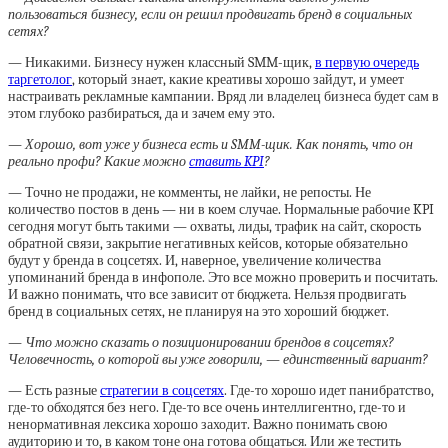
пользоваться бизнесу, если он решил продвигать бренд в социальных
сетях?
— Никакими. Бизнесу нужен классный SMM-щик,
в первую очередь
таргетолог
, который знает, какие креативы хорошо зайдут, и умеет
настраивать рекламные кампании. Вряд ли владелец бизнеса будет сам в
этом глубоко разбираться, да и зачем ему это.
— Хорошо, вот уже у бизнеса есть и SMM-щик. Как понять, что он
реально профи? Какие можно
ставить KPI
?
— Точно не продажи, не комменты, не лайки, не репосты. Не
количество постов в день — ни в коем случае. Нормальные рабочие KPI
сегодня могут быть такими — охваты, лиды, трафик на сайт, скорость
обратной связи, закрытие негативных кейсов, которые обязательно
будут у бренда в соцсетях. И, наверное, увеличение количества
упоминаний бренда в инфополе. Это все можно проверить и посчитать.
И важно понимать, что все зависит от бюджета. Нельзя продвигать
бренд в социальных сетях, не планируя на это хороший бюджет.
— Что можно сказать о позиционировании брендов в соцсетях?
Человечность, о которой вы уже говорили, — единственный вариант?
— Есть разные
стратегии в соцсетях
. Где-то хорошо идет панибратство,
где-то обходятся без него. Где-то все очень интеллигентно, где-то и
ненормативная лексика хорошо заходит. Важно понимать свою
аудиторию и то, в каком тоне она готова общаться. Или же тестить