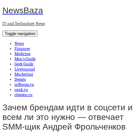
NewsBaza
IT and Technology News
Toggle navigation
News
Finances
Medicine
Men’s Guide
Geek Guide
Livejournal
Marketing
Design
infboom.ru
oxak.ru
obsigen.ru
Зачем брендам идти в соцсети и
всем ли это нужно — отвечает
SMM-щик Андрей Фрольченков