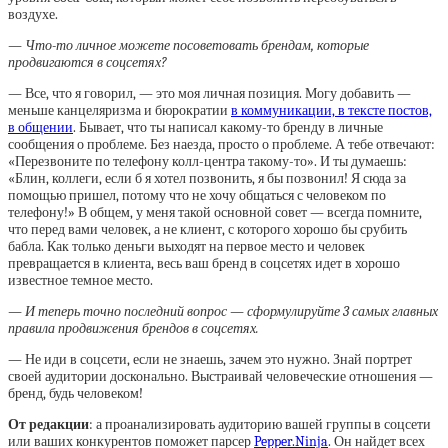
воздухе.
— Что-то личное можете посоветовать брендам, которые
продвигаются в соцсетях?
— Все, что я говорил, — это моя личная позиция. Могу добавить —
меньше канцеляризма и бюрократии
в коммуникации, в тексте постов,
в общении
. Бывает, что ты написал какому-то бренду в личные
сообщения о проблеме. Без наезда, просто о проблеме. А тебе отвечают:
«Перезвоните по телефону колл-центра такому-то». И ты думаешь:
«Блин, коллеги, если б я хотел позвонить, я бы позвонил! Я сюда за
помощью пришел, потому что не хочу общаться с человеком по
телефону!» В общем, у меня такой основной совет — всегда помните,
что перед вами человек, а не клиент, с которого хорошо бы срубить
бабла. Как только деньги выходят на первое место и человек
превращается в клиента, весь ваш бренд в соцсетях идет в хорошо
известное темное место.
— И теперь точно последний вопрос — сформулируйте 3 самых главных
правила продвижения брендов в соцсетях.
— Не иди в соцсети, если не знаешь, зачем это нужно. Знай портрет
своей аудитории досконально. Выстраивай человеческие отношения —
бренд, будь человеком!
От редакции
: а проанализировать аудиторию вашей группы в соцсети
или ваших конкурентов поможет парсер
Pepper.Ninja
. Он найдет всех