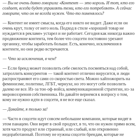
— Вы не очень давно говорили: «Контент — это король. И тот, кто его
создает, всегда будет управлять теми, кто его потребляет». А сейчас
говорите, что он не всегда нужен. Что-то поменялось?
— Контент не имеет смысла, когда его никто не видит. Даже если он
очень крут, толку от него ноль. Подход в стиле «хороший товар не
нуждается в рекламе» устарел и не работает. Сегодня как никогда важно
продвижение контента, тем более что соцсети постоянно урезают
органику, чтобы заработать больше. Есть, конечно, исключения в
контенте, но они редко встречаются.
— Что за исключения, в чем?
— Если бренд может позволить себе смелость посмеяться над собой,
затроллить конкурентов — такой контент отлично вирусится, и люди
распространяют его сами со скоростью света. Можно хайпожорить на
феминизме, политике, ЛГБТ, чернухе, но это могут себе позволить
далеко не все. Из-за тон-оф-войса, коммуникационной стратегии, из-за
мировоззрения собственника. Но давайте вернемся к вопросу о том,
кому не нужно идти в соцсети, я не все еще сказал.
— Давайте, я только за!
— Часто в соцсети идут совсем небольшие компании, которые видят в
этом панацею. Они верят в свой продукт, в то, что он нужен прямо всем,
хотя часто продукт или странный, или слабый, или откровенно
недоработанный. Поэтому не нужны соцсети брендам, которые не