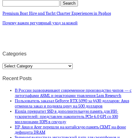
Premium Boat Hire and Yacht Charter Experiences in Paphos
Почему важен регулярный уход за кожей
Categories
Categories
Recent Posts
В России разворачивают современное производство чипов — с
литографами ASML и реакторами травления Lam Research
Пользователь заказал GeForce RTX 5090 за 4430 долларов: Asus
отменила заказ и подняла цену на 500 долларов
Kioxia превратит SSD в дополнительную память для ИИ-
ускорителей: представлен накопитель PCIe 6.0 GP1 со 100
миллионами IOPS в секунду
HP, Asus и Acer перешли на китайскую память CXMT на фоне
дефицита DRAM
Samsung выпустила августовский патч для смартфонов и