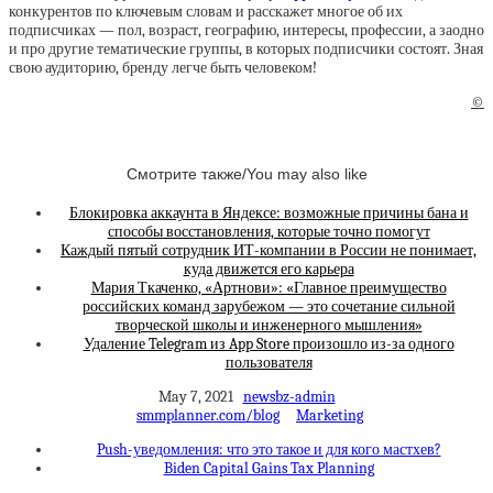
конкурентов по ключевым словам и расскажет многое об их
подписчиках — пол, возраст, географию, интересы, профессии, а заодно
и про другие тематические группы, в которых подписчики состоят. Зная
свою аудиторию, бренду легче быть человеком!
©
Смотрите также/You may also like
Блокировка аккаунта в Яндексе: возможные причины бана и
способы восстановления, которые точно помогут
Каждый пятый сотрудник ИТ-компании в России не понимает,
куда движется его карьера
Мария Ткаченко, «Артнови»: «Главное преимущество
российских команд зарубежом — это сочетание сильной
творческой школы и инженерного мышления»
Удаление Telegram из App Store произошло из-за одного
пользователя
May 7, 2021
newsbz-admin
smmplanner.com/blog
Marketing
Push-уведомления: что это такое и для кого мастхев?
Biden Capital Gains Tax Planning