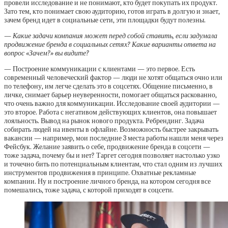
провели исследование и не понимают, кто будет покупать их продукт.
Зато тем, кто понимает свою аудиторию, готов играть в долгую и знает,
зачем бренд идет в социальные сети, эти площадки будут полезны.
— Какие задачи компания может перед собой ставить, если задумала
продвижение бренда в социальных сетях? Какие варианты ответа на
вопрос «Зачем?» вы видите?
— Построение коммуникации с клиентами — это первое. Есть
современный человеческий фактор — люди не хотят общаться очно или
по телефону, им легче сделать это в соцсетях. Общение письменно, в
личке, снимает барьер неуверенности, помогает общаться раскованно,
что очень важно для коммуникации. Исследование своей аудитории —
это второе. Работа с негативом действующих клиентов, она повышает
лояльность. Вывод на рынок нового продукта. Ребрендинг. Задача
собирать людей на ивенты в офлайне. Возможность быстрее закрывать
вакансии — например, мои последние 3 места работы нашли меня через
Фейсбук. Желание заявить о себе, продвижение бренда в соцсети —
тоже задача, почему бы и нет? Таргет сегодня позволяет настолько узко
и точечно бить по потенциальным клиентам, что стал одним из лучших
инструментов продвижения в принципе. Охватные рекламные
компании. Ну и построение личного бренда, на котором сегодня все
помешались, тоже задача, с которой приходят в соцсети.