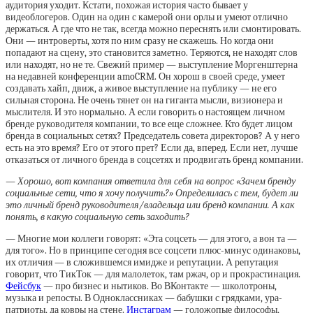
аудитория уходит. Кстати, похожая история часто бывает у
видеоблогеров. Один на один с камерой они орлы и умеют отлично
держаться. А где что не так, всегда можно переснять или смонтировать.
Они — интроверты, хотя по ним сразу не скажешь. Но когда они
попадают на сцену, это становится заметно. Теряются, не находят слов
или находят, но не те. Свежий пример — выступление Моргенштерна
на недавней конференции amoCRM. Он хорош в своей среде, умеет
создавать хайп, движ, а живое выступление на публику — не его
сильная сторона. Не очень тянет он на гиганта мысли, визионера и
мыслителя. И это нормально. А если говорить о настоящем личном
бренде руководителя компании, то все еще сложнее. Кто будет лицом
бренда в социальных сетях? Председатель совета директоров? А у него
есть на это время? Его от этого прет? Если да, вперед. Если нет, лучше
отказаться от личного бренда в соцсетях и продвигать бренд компании.
— Хорошо, вот компания ответила для себя на вопрос «Зачем бренду
социальные сети, что я хочу получить?» Определилась с тем, будет ли
это личный бренд руководителя/владельца или бренд компании. А как
понять, в какую социальную сеть заходить?
— Многие мои коллеги говорят: «Эта соцсеть — для этого, а вон та —
для того». Но в принципе сегодня все соцсети плюс-минус одинаковы,
их отличия — в сложившемся имидже и репутации. А репутация
говорит, что ТикТок — для малолеток, там ржач, ор и прокрастинация.
Фейсбук
— про бизнес и нытиков. Во ВКонтакте — школотроны,
музыка и репосты. В Одноклассниках — бабушки с грядками, ура-
патриоты, да ковры на стене.
Инстаграм
— голожопые философы,