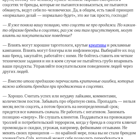
соцсетях те бренды, которые не пытаются возвыситься, не пытаются
обмануть, ведут себя по-человечески. Да, в общем, есть такой принцип
«нормально делай — нормально будет», это же так просто, господи!
— Я уже поняла вашу позицию, что соцсети не про продажи. Но каким-
то образом бренды в соцсетях, раз уж они там присутствуют, могут
влиять на покупательское поведение?
— Влиять могут хорошие таргетологи, крутые
креативы
и рекламные
кампании. Влиять могут блогеры или инфлюенсеры. Выбирайте их под
ваш бренд, закупайте, работайте с ними. Не бойтесь ставить им четкие
технические задания и ни в коем случае не пытайтесь грубо впаривать
ваши продукты. Управляйте покупательским поведением людей через
других людей.
— Вместо итога предлагаю перечислить критичные ошибки, которых
важно избегать брендам при продвижении в соцсетях.
— Хорошо. Считать успех или неудачу лайками, комментами,
количеством постов. Забывать про обратную связь. Пропадать — нельзя
месяц вести соцсеть, а потом бросить на неопределенный срок;
придется все начинать сначала. Не работать с негативом. Занимать
позицию «сверху». Не слушать клиентов. Поддаваться на провокации
троллей и потребительский терроризм, когда у бренда в соцсети клянчат
промокоды и скидки, угрожая, например, фейковыми отзывами. Не
менять своих принципов — по крайней мере, пока вы не стали брендом
уровня Coca-Cola, который может себе позволить переобуваться в