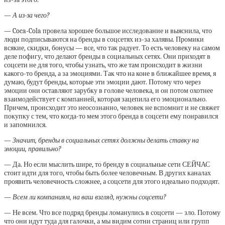
— А из-за чего?
— Coca-Cola провела хорошее большое исследование и выяснила, что
люди подписываются на бренды в соцсетях из-за халявы. Промики
всякие, скидки, бонусы — все, что так радует. То есть человеку на самом
деле пофигу, что делают бренды в социальных сетях. Они приходят в
соцсети не для того, чтобы узнать, что же там происходит в жизни
какого-то бренда, а за эмоциями. Так что на коне в ближайшее время, я
думаю, будут бренды, которые эти эмоции дают. Потому что через
эмоции они оставляют зарубку в голове человека, и он потом охотнее
взаимодействует с компанией, которая зацепила его эмоционально.
Причем, происходит это неосознанно, человек не вспомнит и не свяжет
покупку с тем, что когда-то мем этого бренда в соцсети ему понравился
и запомнился.
— Значит, бренды в социальных сетях должны делать ставку на
эмоции, правильно?
— Да. Но если мыслить шире, то бренду в социальные сети СЕЙЧАС
стоит идти для того, чтобы быть более человечным. В других каналах
проявить человечность сложнее, а соцсети для этого идеально подходят.
— Всем ли компаниям, на ваш взгляд, нужны соцсети?
— Не всем. Что все подряд бренды ломанулись в соцсети — зло. Потому
что они идут туда для галочки, а мы видим сотни страниц или групп