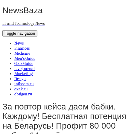
NewsBaza
IT and Technology News
Toggle navigation
News
Finances
Medicine
Men’s Guide
Geek Guide
Livejournal
Marketing
Design
infboom.ru
oxak.ru
obsigen.ru
За повтор кейса даем бабки.
Каждому! Бесплатная потенция
на Беларусь! Профит 80 000