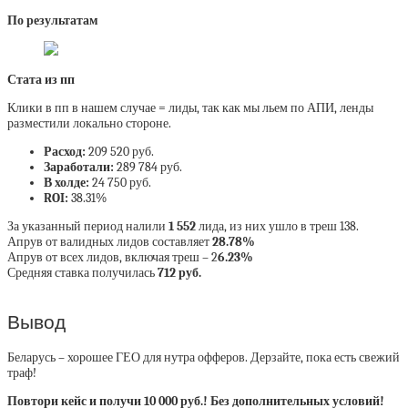
По результатам
Стата из пп
Клики в пп в нашем случае = лиды, так как мы льем по АПИ, ленды
разместили локально стороне.
Расход:
209 520 руб.
Заработали:
289 784 руб.
В холде:
24 750 руб.
ROI:
38.31%
За указанный период налили
1 552
лида, из них ушло в треш 138.
Апрув от валидных лидов составляет
28.78%
Апрув от всех лидов, включая треш – 2
6.23%
Средняя ставка получилась
712 руб.
Вывод
Беларусь – хорошее ГЕО для нутра офферов. Дерзайте, пока есть свежий
траф!
Повтори кейс и получи 10 000 руб.! Без дополнительных условий!