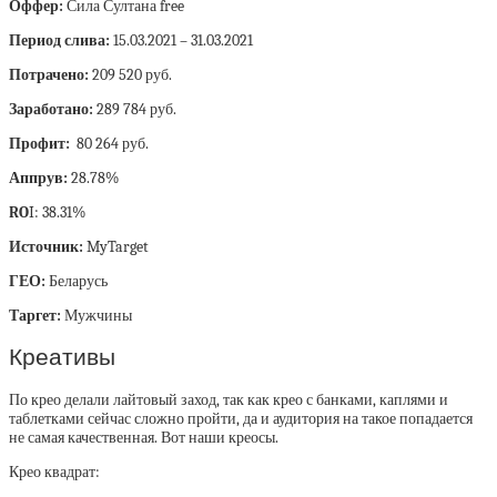
Оффер:
Сила Султана free
Период слива:
15.03.2021 – 31.03.2021
Потрачено:
209 520 руб.
Заработано:
289 784 руб.
Профит:
80 264 руб.
Аппрув:
28.78%
RO
I: 38.31%
Источник:
MyTarget
ГЕО:
Беларусь
Таргет:
Мужчины
Креативы
По крео делали лайтовый заход, так как крео с банками, каплями и
таблетками сейчас сложно пройти, да и аудитория на такое попадается
не самая качественная. Вот наши креосы.
Крео квадрат: