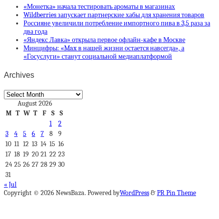
«Монетка» начала тестировать ароматы в магазинах
Wildberries запускает партнерские хабы для хранения товаров
Россияне увеличили потребление импортного пива в 3,5 раза за
два года
«Яндекс Лавка» открыла первое офлайн-кафе в Москве
Минцифры: «Max в нашей жизни остается навсегда», а
«Госуслуги» станут социальной медиаплатформой
Archives
Archives
August 2026
M
T
W
T
F
S
S
1
2
3
4
5
6
7
8
9
10
11
12
13
14
15
16
17
18
19
20
21
22
23
24
25
26
27
28
29
30
31
« Jul
Copyright © 2026 NewsBaza. Powered by
WordPress
&
PR Pin Theme