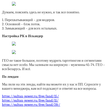
Думаем, пояснять здесь не нужно, и так все понятно.
1. Перехватывающий – для модеров.
2. Основной – блэк поток.
3. Замыкающий – для всех остальных.
Настройка РК в Искандер
ГЕО не такое большое, поэтому мудрить таргетингом и сегментами
смысла нет особо. Мы заливали на широкую – мужчины 45-74. ГЕО –
вся Беларусь. И всё.
По лендам
Мы лили на эти ленды, найти вы можете их у нас в ПП. Спросите у
вашего менеджера, вам всё подскажут и ответят на все вопросы.
https://sultan-power.ru/free/land/15/
https://sultan-power.ru/free/land/11/
https://sultan-power.ru/free/land/2fc/