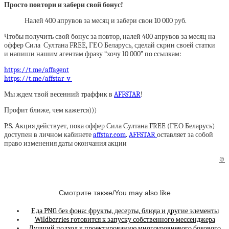
Просто повтори и забери свой бонус!
Налей 400 апрувов за месяц и забери свои 10 000 руб.
Чтобы получить свой бонус за повтор, налей 400 апрувов за месяц на
оффер Сила Султана FREE, ГЕО Беларусь, сделай скрин своей статки
и напиши нашим агентам фразу “хочу 10 000” по cсылкам:
https://t.me/affagent
https://t.me/affstar_v
Мы ждем твой весенний траффик в
AFFSTAR
!
Профит ближе, чем кажется)))
P.S. Акция действует, пока оффер Сила Султана FREE (ГЕО Беларусь)
доступен в личном кабинете
affstar.com
.
AFFSTAR
оставляет за собой
право изменения даты окончания акции
©
Смотрите также/You may also like
Еда PNG без фона: фрукты, десерты, блюда и другие элементы
Wildberries готовится к запуску собственного мессенджера
Лучший подход к проектированию многоуровневого бокового