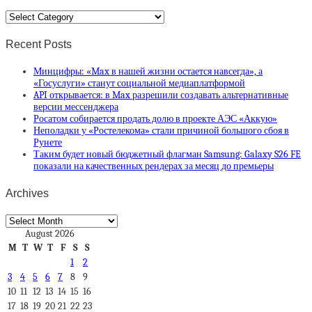
Categories
Recent Posts
Минцифры: «Max в нашей жизни остается навсегда», а
«Госуслуги» станут социальной медиаплатформой
API открывается: в Max разрешили создавать альтернативные
версии мессенджера
Росатом собирается продать долю в проекте АЭС «Аккую»
Неполадки у «Ростелекома» стали причиной большого сбоя в
Рунете
Таким будет новый бюджетный флагман Samsung: Galaxy S26 FE
показали на качественных рендерах за месяц до премьеры
Archives
Archives
August 2026
M
T
W
T
F
S
S
1
2
3
4
5
6
7
8
9
10
11
12
13
14
15
16
17
18
19
20
21
22
23