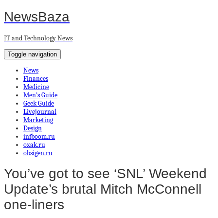
NewsBaza
IT and Technology News
Toggle navigation
News
Finances
Medicine
Men’s Guide
Geek Guide
Livejournal
Marketing
Design
infboom.ru
oxak.ru
obsigen.ru
You’ve got to see ‘SNL’ Weekend
Update’s brutal Mitch McConnell
one-liners