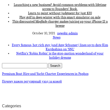
Launching a new business? Avoid common problems with lifetime
access to Founders’ Book.
Learn to paint without judgment for just $20
Play golf in deep winter with this smart simulator on sale
This discounted MagSafe charger makes juicing up your iPhone 12 a
breeze
October 10, 2021
newsbz-admin
News
Every famous, hot rich guy (and Amy Schumer) lines up to date Kim
Kardashian on ‘SNL’
Netflix’s ‘Robin Robin’ is the stop-motion wonderland of your
holiday dreams
Premium Boat Hire and Yacht Charter Experiences in Paphos
Почему важен регулярный уход за кожей
Categories