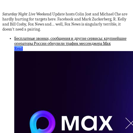
Saturday Night Live
Weekend Update hosts Colin Jost and Michael Che are
hardly hurting for targets here. Facebook and Mark Zuckerberg, R. Kelly
and Bill Cosby, Fox News and… well, Fox News is singularly terrible, it
doesn’t need a pairing.
Бесплатные звонки, сообщения и другие сервисы: крупнейшие
операторы России обнулили трафик мессенджера Max
Read