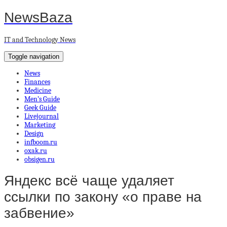
NewsBaza
IT and Technology News
Toggle navigation
News
Finances
Medicine
Men’s Guide
Geek Guide
Livejournal
Marketing
Design
infboom.ru
oxak.ru
obsigen.ru
Яндекс всё чаще удаляет
ссылки по закону «о праве на
забвение»