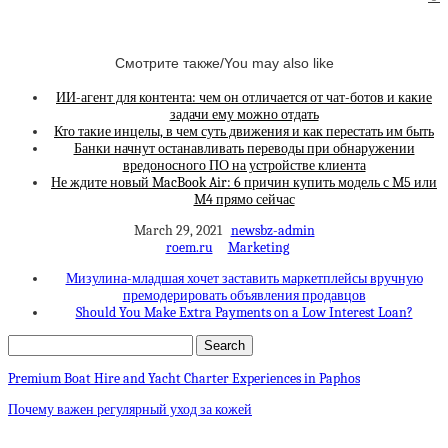
Смотрите также/You may also like
ИИ-агент для контента: чем он отличается от чат-ботов и какие
задачи ему можно отдать
Кто такие инцелы, в чем суть движения и как перестать им быть
Банки начнут останавливать переводы при обнаружении
вредоносного ПО на устройстве клиента
Не ждите новый MacBook Air: 6 причин купить модель с M5 или
M4 прямо сейчас
March 29, 2021
newsbz-admin
roem.ru
Marketing
Мизулина-младшая хочет заставить маркетплейсы вручную
премодерировать объявления продавцов
Should You Make Extra Payments on a Low Interest Loan?
Premium Boat Hire and Yacht Charter Experiences in Paphos
Почему важен регулярный уход за кожей