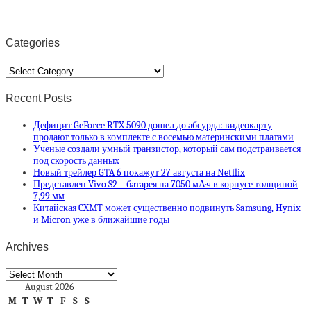
Categories
Categories
Recent Posts
Дефицит GeForce RTX 5090 дошел до абсурда: видеокарту
продают только в комплекте с восемью материнскими платами
Ученые создали умный транзистор, который сам подстраивается
под скорость данных
Новый трейлер GTA 6 покажут 27 августа на Netflix
Представлен Vivo S2 – батарея на 7050 мА·ч в корпусе толщиной
7,99 мм
Китайская CXMT может существенно подвинуть Samsung, Hynix
и Micron уже в ближайшие годы
Archives
Archives
August 2026
M
T
W
T
F
S
S