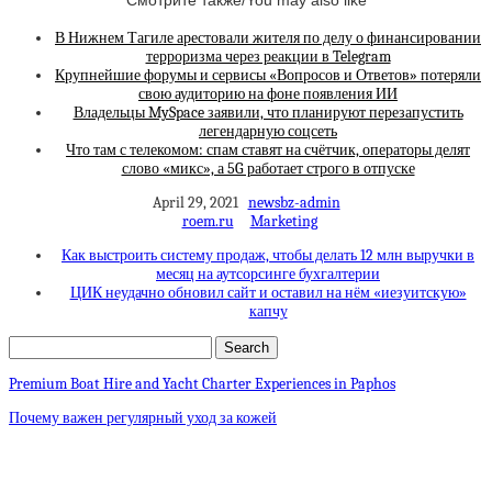
В Нижнем Тагиле арестовали жителя по делу о финансировании
терроризма через реакции в Telegram
Крупнейшие форумы и сервисы «Вопросов и Ответов» потеряли
свою аудиторию на фоне появления ИИ
Владельцы MySpace заявили, что планируют перезапустить
легендарную соцсеть
Что там с телекомом: спам ставят на счётчик, операторы делят
слово «микс», а 5G работает строго в отпуске
April 29, 2021
newsbz-admin
roem.ru
Marketing
Как выстроить систему продаж, чтобы делать 12 млн выручки в
месяц на аутсорсинге бухгалтерии
ЦИК неудачно обновил сайт и оставил на нём «иезуитскую»
капчу
Premium Boat Hire and Yacht Charter Experiences in Paphos
Почему важен регулярный уход за кожей