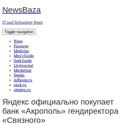
NewsBaza
IT and Technology News
Toggle navigation
News
Finances
Medicine
Men’s Guide
Geek Guide
Livejournal
Marketing
Design
infboom.ru
oxak.ru
obsigen.ru
Яндекс официально покупает
банк «Акрополь» гендиректора
«Связного»