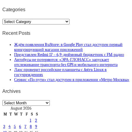
Categories
Categories
Recent Posts
Ждём появления RuStore: в Google Play стал доступен первый
конкурирующий магазин приложений
Представлен Redmi 17 – 6,9-дюймовый бюджетник с FM-радио
Автобусы не потеряются: «ЭРА-ГЛОНАСС» запускает
отслеживание транспорта без GPS и мобильного интернета
Лаос проверит российские планшеты с Astra Linux в
госучреждениях
Сервис «По пути» стал доступен в приложении «Метро Москвы»
Archives
Archives
August 2026
M
T
W
T
F
S
S
1
2
3
4
5
6
7
8
9