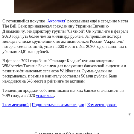
О готовящейся покупке “
Акрополя
” рассказывал ещё в середине марта
The Bell. Банк принадлежал гражданину Украины Евгению
Давыдовичу, гендиректору группы “Связной”. Он купил его в феврале
2020 года чуть более чем за миллиард рублей. За прошлые полтора
месяца в списке крупнейших по активам банков России “Акрополь”
потерял семь позиций, упав на 330 место с 323. 2020 год он закончил с
убытком 81,81 млн рублей.
В феврале 2021 года банк “Стандарт Кредит” купила владелица
Wildberries Татьяна Бакальчук для получения банковской лицензии и
развития финансовых сервисов Wildberries. Сумма сделки не
раскрывалась, премия к капиталу составила 50 млн рублей. Банк
находился на 348 месте в рейтинге по активам.
Тенденция продажи собственниками мелких банков стала заметна в
2019 году, а в 2020
усилилась
.
1 комментарий
|
Подписаться на комментарии
|
Комментировать
©
Смотрите также/You may also like