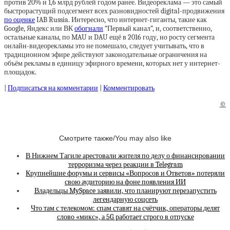
против 20% и 1,6 млрд рублей годом ранее. Видеореклама — это самый
быстрорастущий подсегмент всех разновидностей digital-продвижения
по оценке
IAB Russia. Интересно, что интернет-гиганты, такие как
Google, Яндекс или ВК
обогнали
“Первый канал”, и, соответственно,
остальные каналы, по MAU и DAU ещё в 2016 году, но росту сегмента
онлайн-видеорекламы это не помешало, следует учитывать, что в
традиционном эфире действуют законодательные ограничения на
объём рекламы в единицу эфирного времени, которых нет у интернет-
площадок.
|
Подписаться на комментарии
|
Комментировать
©
Смотрите также/You may also like
В Нижнем Тагиле арестовали жителя по делу о финансировании
терроризма через реакции в Telegram
Крупнейшие форумы и сервисы «Вопросов и Ответов» потеряли
свою аудиторию на фоне появления ИИ
Владельцы MySpace заявили, что планируют перезапустить
легендарную соцсеть
Что там с телекомом: спам ставят на счётчик, операторы делят
слово «микс», а 5G работает строго в отпуске