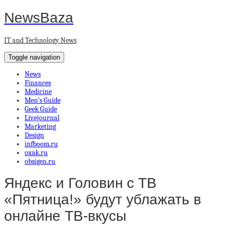
NewsBaza
IT and Technology News
Toggle navigation
News
Finances
Medicine
Men’s Guide
Geek Guide
Livejournal
Marketing
Design
infboom.ru
oxak.ru
obsigen.ru
Яндекс и Головин с ТВ
«Пятница!» будут ублажать в
онлайне ТВ-вкусы