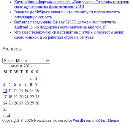
Крупнейшие форумы и сервисы «Вопросов и Ответов» потеряли
свою аудиторию на фоне появления ИИ
Владельцы MySpace заявили, что планируют перезапустить
легендарную соцсеть
Samsung передумала: Galaxy S23 FE должен был получить
Android 18, но поддержка остановится на Android 17
Что там с телекомом: спам ставят на счётчик, операторы делят
слово «микс», а 5G работает строго в отпуске
Archives
Archives
August 2026
M
T
W
T
F
S
S
1
2
3
4
5
6
7
8
9
10
11
12
13
14
15
16
17
18
19
20
21
22
23
24
25
26
27
28
29
30
31
« Jul
Copyright © 2026 NewsBaza. Powered by
WordPress
&
PR Pin Theme