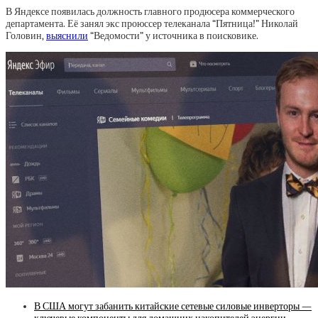
В Яндексе появилась должность главного продюсера коммерческого
департамента. Её занял экс проюссер телеканала “Пятница!” Николай
Головин,
выяснили
“Ведомости” у источника в поисковике.
В США могут забанить китайские сетевые силовые инверторы —