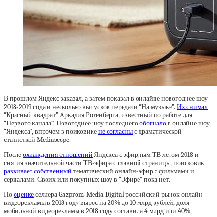
В прошлом Яндекс заказал, а затем показал в онлайне новогоднее шоу
2018-2019 года и несколько выпусков передачи “На музыке”.
Их снимал
“Красный квадрат” Аркадия Ротенберга, известный по работе для
“Первого канала”. Новогоднее шоу последнего
обогнало
в онлайне шоу
“Яндекса”, впрочем в поиковике
не согласны
с драматической
статисткой Mediascope.
После
охлаждения отношений
Яндекса с эфирным ТВ летом 2018 и
снятия значительной части ТВ-эфира с главной страницы, поисковик
развивает собственный
тематический онлайн-эфир с фильмами и
сериалами. Своих или покупных шоу в “Эфире” пока нет.
По
оценке
селлера Gazprom-Media Digital российский рынок онлайн-
видеорекламы в 2018 году вырос на 20% до 10 млрд рублей, доля
мобильной видеорекламы в 2018 году составила 4 млрд или 40%,