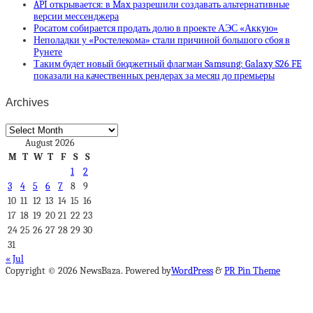
API открывается: в Max разрешили создавать альтернативные
версии мессенджера
Росатом собирается продать долю в проекте АЭС «Аккую»
Неполадки у «Ростелекома» стали причиной большого сбоя в
Рунете
Таким будет новый бюджетный флагман Samsung: Galaxy S26 FE
показали на качественных рендерах за месяц до премьеры
Archives
Archives
August 2026
M
T
W
T
F
S
S
1
2
3
4
5
6
7
8
9
10
11
12
13
14
15
16
17
18
19
20
21
22
23
24
25
26
27
28
29
30
31
« Jul
Copyright © 2026 NewsBaza. Powered by
WordPress
&
PR Pin Theme