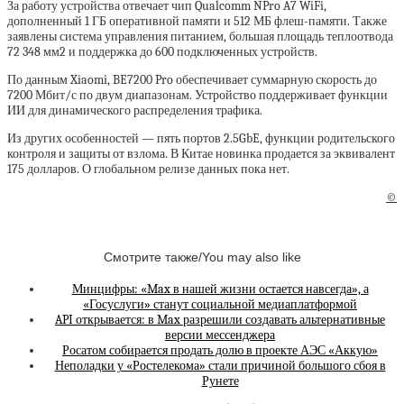
За работу устройства отвечает чип Qualcomm NPro A7 WiFi,
дополненный 1 ГБ оперативной памяти и 512 МБ флеш-памяти. Также
заявлены система управления питанием, большая площадь теплоотвода
72 348 мм2 и поддержка до 600 подключенных устройств.
По данным Xiaomi, BE7200 Pro обеспечивает суммарную скорость до
7200 Мбит/с по двум диапазонам. Устройство поддерживает функции
ИИ для динамического распределения трафика.
Из других особенностей — пять портов 2.5GbE, функции родительского
контроля и защиты от взлома. В Китае новинка продается за эквивалент
175 долларов. О глобальном релизе данных пока нет.
©
Смотрите также/You may also like
Минцифры: «Max в нашей жизни остается навсегда», а
«Госуслуги» станут социальной медиаплатформой
API открывается: в Max разрешили создавать альтернативные
версии мессенджера
Росатом собирается продать долю в проекте АЭС «Аккую»
Неполадки у «Ростелекома» стали причиной большого сбоя в
Рунете