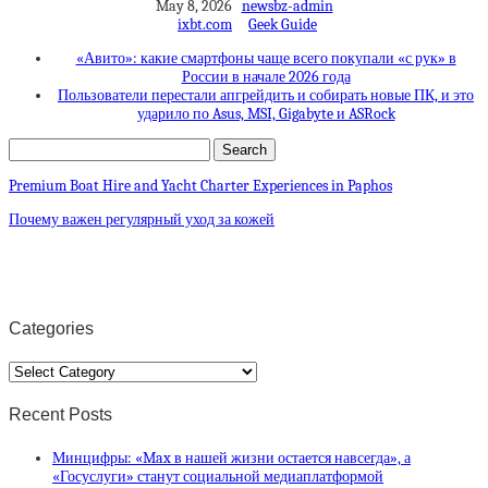
May 8, 2026
newsbz-admin
ixbt.com
Geek Guide
«Авито»: какие смартфоны чаще всего покупали «с рук» в
России в начале 2026 года
Пользователи перестали апгрейдить и собирать новые ПК, и это
ударило по Asus, MSI, Gigabyte и ASRock
Premium Boat Hire and Yacht Charter Experiences in Paphos
Почему важен регулярный уход за кожей
Categories
Categories
Recent Posts
Минцифры: «Max в нашей жизни остается навсегда», а
«Госуслуги» станут социальной медиаплатформой