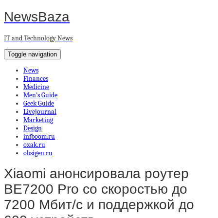
NewsBaza
IT and Technology News
Toggle navigation
News
Finances
Medicine
Men’s Guide
Geek Guide
Livejournal
Marketing
Design
infboom.ru
oxak.ru
obsigen.ru
Xiaomi анонсировала роутер
BE7200 Pro со скоростью до
7200 Мбит/с и поддержкой до