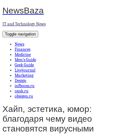
NewsBaza
IT and Technology News
Toggle navigation
News
Finances
Medicine
Men’s Guide
Geek Guide
Livejournal
Marketing
Design
infboom.ru
oxak.ru
obsigen.ru
Хайп, эстетика, юмор:
благодаря чему видео
становятся вирусными