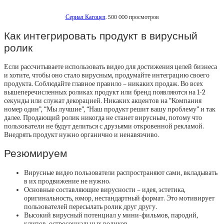
Сериал Кагоцел
. 500 000 просмотров
Как интегрировать продукт в вирусный
ролик
Если рассчитываете использовать видео для достижения целей бизнеса
и хотите, чтобы оно стало вирусным, продумайте интеграцию своего
продукта. Соблюдайте главное правило – никаких продаж. Во всех
вышеперечисленных роликах продукт или бренд появляются на 1-2
секунды или служат декорацией. Никаких акцентов на “Компания
номер один”, “Мы лучшие”, “Наш продукт решит вашу проблему” и так
далее. Продающий ролик никогда не станет вирусным, потому что
пользователи не будут делиться с друзьями откровенной рекламой.
Внедрять продукт нужно органично и ненавязчиво.
Резюмируем
Вирусные видео пользователи распространяют сами, вкладывать
в их продвижение не нужно.
Основные составляющие вирусности – идея, эстетика,
оригинальность, юмор, нестандартный формат. Это мотивирует
пользователей пересылать ролик друг другу.
Высокий вирусный потенциал у мини-фильмов, пародий,
клипов, остросоциальных роликов.