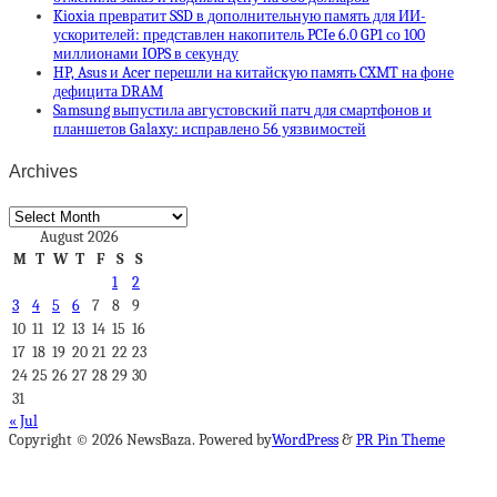
Kioxia превратит SSD в дополнительную память для ИИ-
ускорителей: представлен накопитель PCIe 6.0 GP1 со 100
миллионами IOPS в секунду
HP, Asus и Acer перешли на китайскую память CXMT на фоне
дефицита DRAM
Samsung выпустила августовский патч для смартфонов и
планшетов Galaxy: исправлено 56 уязвимостей
Archives
Archives
August 2026
M
T
W
T
F
S
S
1
2
3
4
5
6
7
8
9
10
11
12
13
14
15
16
17
18
19
20
21
22
23
24
25
26
27
28
29
30
31
« Jul
Copyright © 2026 NewsBaza. Powered by
WordPress
&
PR Pin Theme