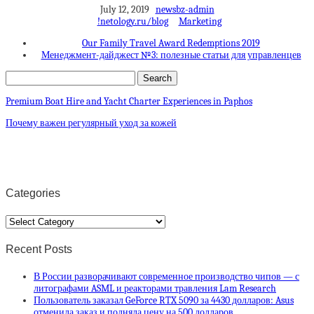
July 12, 2019
newsbz-admin
!netology.ru/blog
Marketing
Our Family Travel Award Redemptions 2019
Менеджмент-дайджест №3: полезные статьи для управленцев
Premium Boat Hire and Yacht Charter Experiences in Paphos
Почему важен регулярный уход за кожей
Categories
Categories
Recent Posts
В России разворачивают современное производство чипов — с
литографами ASML и реакторами травления Lam Research
Пользователь заказал GeForce RTX 5090 за 4430 долларов: Asus
отменила заказ и подняла цену на 500 долларов