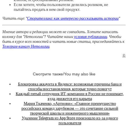
Если хотите, чтобы пользователи делились роликом, не
пытайтесь продать в нем свой продукт.
Читать еще: “
Сторителлинг: как интересно рассказывать истории
“
Мнение автора и редакции может не совпадать. Хотите написать
колонку для “Нетологии”? Читайте наши
условия публикации
. Чтобы
быть в курсе всех новостей и читать новые статьи, присоединяйтесь к
Телеграм-каналу Нетологии
.
©
Смотрите также/You may also like
Блокировка аккаунта в Яндексе: возможные причины бана и
способы восстановления, которые точно помогут
Каждый пятый сотрудник ИТ-компании в России не понимает,
куда движется его карьера
Мария Ткаченко, «Артнови»: «Главное преимущество
российских команд зарубежом — это сочетание сильной
творческой школы и инженерного мышления»
Удаление Telegram из App Store произошло из-за одного
пользователя