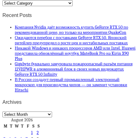
Categories
Recent Posts
Компания Nvidia даёт возможность купить GeForce RTX 50 по
рекомендованной цене, но только на мероприятии QuakeCon
Ожидаются перебои с поставками GeForce RTX 50. Японский
ритейлер предупредил о росте цен и нестабильных поставках
Никакой Windows и никаких процессоров AMD или Intel. Huawei
представила обновлённый ноутбук MateBook Pro на Kirin X90
Plus
Gigabyte буквально замуровала пожароопасный разъём питания
12VHPWR в алюминиевый блок в своих новых видеокартах
GeForce RTX 50 Infinity
В России создадут первый промышленный электронный
микроскоп для производства чипов — он заменит установки
Hitachi
Archives
Archives
August 2026
M
T
W
T
F
S
S
1
2