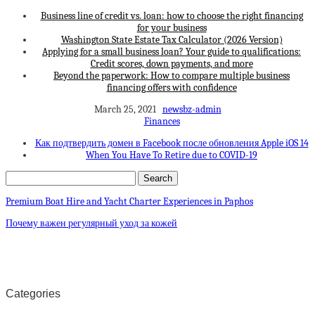
Business line of credit vs. loan: how to choose the right financing
for your business
Washington State Estate Tax Calculator (2026 Version)
Applying for a small business loan? Your guide to qualifications:
Credit scores, down payments, and more
Beyond the paperwork: How to compare multiple business
financing offers with confidence
March 25, 2021
newsbz-admin
Finances
Как подтвердить домен в Facebook после обновления Apple iOS 14
When You Have To Retire due to COVID-19
Premium Boat Hire and Yacht Charter Experiences in Paphos
Почему важен регулярный уход за кожей
Categories