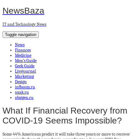
NewsBaza
IT and Technology News
Toggle navigation
News
Finances
Medicine
Men’s Guide
Geek Guide
Livejournal
Marketing
Design
infboom.ru
oxak.ru
obsigen.ru
What If Financial Recovery from
COVID-19 Seems Impossible?
Some 44% Americans predict it will take three years or more to recover