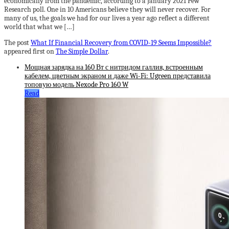
economically from the pandemic, according to a January 2021 Pew
Research poll. One in 10 Americans believe they will never recover. For
many of us, the goals we had for our lives a year ago reflect a different
world that what we […]
The post
What If Financial Recovery from COVID-19 Seems Impossible?
appeared first on
The Simple Dollar
.
Мощная зарядка на 160 Вт с нитридом галлия, встроенным
кабелем, цветным экраном и даже Wi-Fi: Ugreen представила
топовую модель Nexode Pro 160 W
Read