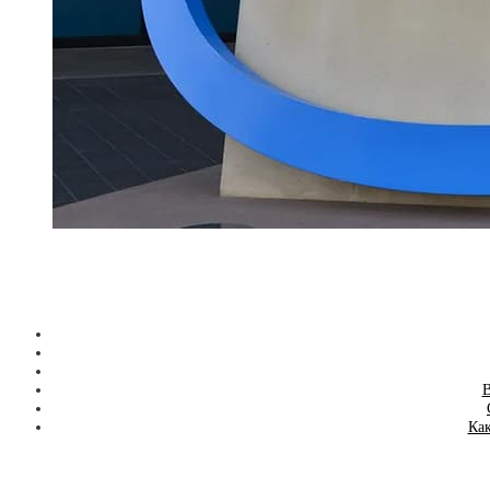
В
Как