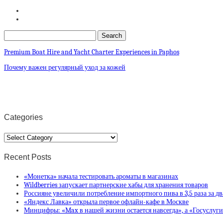
Premium Boat Hire and Yacht Charter Experiences in Paphos
Почему важен регулярный уход за кожей
Categories
Categories
Recent Posts
«Монетка» начала тестировать ароматы в магазинах
Wildberries запускает партнерские хабы для хранения товаров
Россияне увеличили потребление импортного пива в 3,5 раза за дв
«Яндекс Лавка» открыла первое офлайн-кафе в Москве
Минцифры: «Max в нашей жизни остается навсегда», а «Госуслуг