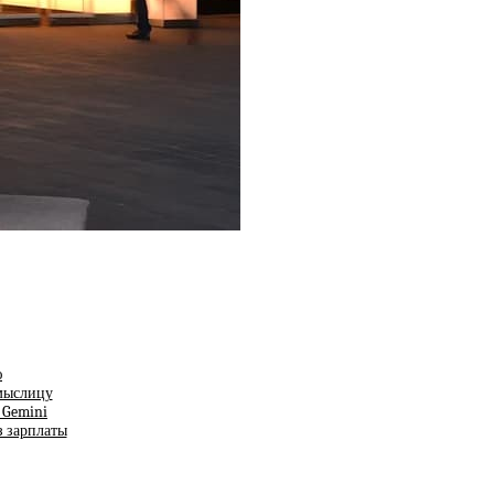
ю
смыслицу
т Gemini
з зарплаты