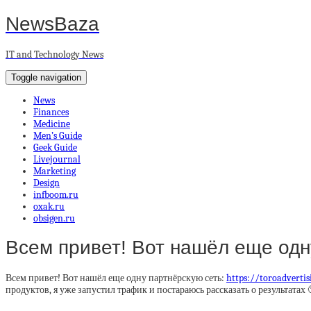
NewsBaza
IT and Technology News
Toggle navigation
News
Finances
Medicine
Men’s Guide
Geek Guide
Livejournal
Marketing
Design
infboom.ru
oxak.ru
obsigen.ru
Всем привет! Вот нашёл еще одн
Всем привет! Вот нашёл еще одну партнёрскую сеть:
https://toroadvertis
продуктов, я уже запустил трафик и постараюсь рассказать о результатах 