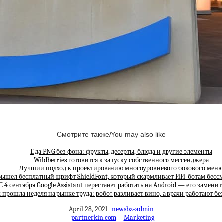
Смотрите также/You may also like
Еда PNG без фона: фрукты, десерты, блюда и другие элементы
Wildberries готовится к запуску собственного мессенджера
Лучший подход к проектированию многоуровневого бокового мен
ышел бесплатный шрифт ShieldFont, который скармливает ИИ-ботам бес
С 4 сентября Google Assistant перестанет работать на Android — его замени
 прошла неделя на рынке труда: робот разливает вино, а врачи работают бе
April 28, 2021
newsbz-admin
partnerkin.com
Marketing