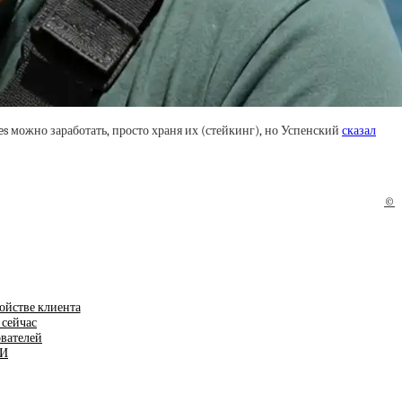
 можно заработать, просто храня их (стейкинг), но Успенский
сказал
©
ойстве клиента
 сейчас
ователей
ИИ