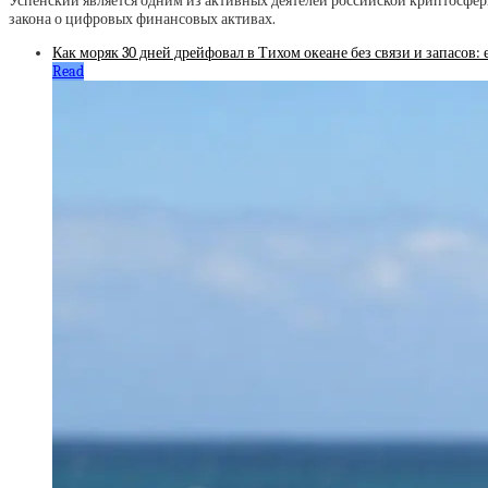
Успенский является одним из активных деятелей российской криптосфе
закона о цифровых финансовых активах.
Как моряк 30 дней дрейфовал в Тихом океане без связи и запасов: 
Read