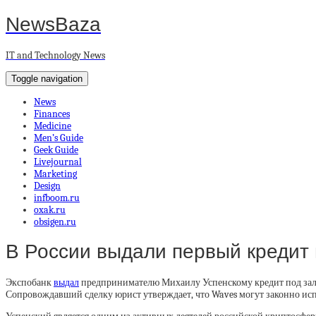
NewsBaza
IT and Technology News
Toggle navigation
News
Finances
Medicine
Men’s Guide
Geek Guide
Livejournal
Marketing
Design
infboom.ru
oxak.ru
obsigen.ru
В России выдали первый кредит 
Экспобанк
выдал
предпринимателю Михаилу Успенскому кредит под зало
Сопровождавший сделку юрист утверждает, что Waves могут законно испо