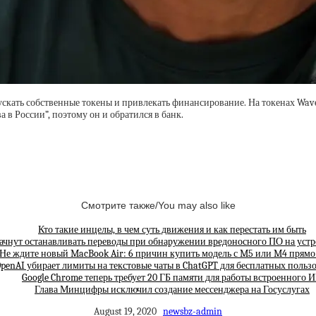
кать собственные токены и привлекать финансирование. На токенах Waves
 в России”, поэтому он и обратился в банк.
Смотрите также/You may also like
Кто такие инцелы, в чем суть движения и как перестать им быть
ачнут останавливать переводы при обнаружении вредоносного ПО на устр
Не ждите новый MacBook Air: 6 причин купить модель с M5 или M4 прямо
penAI убирает лимиты на текстовые чаты в ChatGPT для бесплатных польз
Google Chrome теперь требует 20 ГБ памяти для работы встроенного 
Глава Минцифры исключил создание мессенджера на Госуслугах
August 19, 2020
newsbz-admin