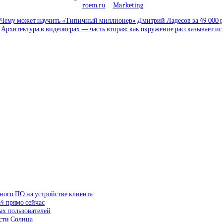
roem.ru
Marketing
Чему может научить «Типичный миллионер» Дмитрий Ладесов за 49 000 
Архитектура в видеоиграх — часть вторая: как окружение рассказывает и
ного ПО на устройстве клиента
4 прямо сейчас
ых пользователей
сти Солнца