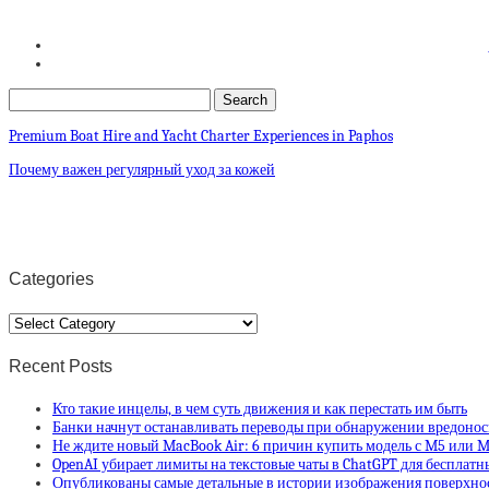
Premium Boat Hire and Yacht Charter Experiences in Paphos
Почему важен регулярный уход за кожей
Categories
Categories
Recent Posts
Кто такие инцелы, в чем суть движения и как перестать им быть
Банки начнут останавливать переводы при обнаружении вредонос
Не ждите новый MacBook Air: 6 причин купить модель с M5 или M
OpenAI убирает лимиты на текстовые чаты в ChatGPT для бесплатн
Опубликованы самые детальные в истории изображения поверхно