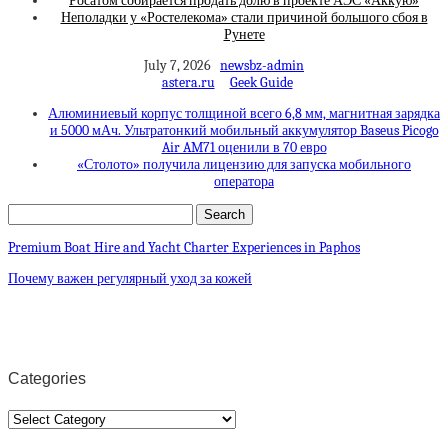
Росатом собирается продать долю в проекте АЭС «Аккую»
Неполадки у «Ростелекома» стали причиной большого сбоя в
Рунете
July 7, 2026
newsbz-admin
astera.ru
Geek Guide
Алюминиевый корпус толщиной всего 6,8 мм, магнитная зарядка
и 5000 мАч. Ультратонкий мобильный аккумулятор Baseus Picogo
Air AM71 оценили в 70 евро
«Столото» получила лицензию для запуска мобильного
оператора
Premium Boat Hire and Yacht Charter Experiences in Paphos
Почему важен регулярный уход за кожей
Categories
Categories