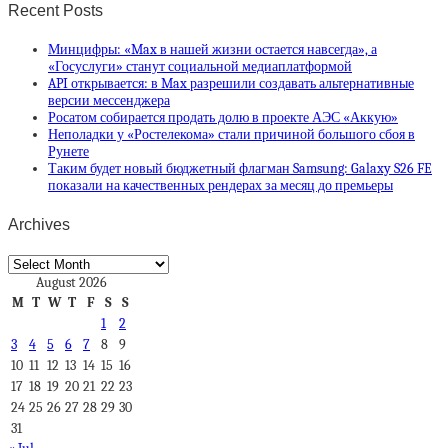
Recent Posts
Минцифры: «Max в нашей жизни остается навсегда», а
«Госуслуги» станут социальной медиаплатформой
API открывается: в Max разрешили создавать альтернативные
версии мессенджера
Росатом собирается продать долю в проекте АЭС «Аккую»
Неполадки у «Ростелекома» стали причиной большого сбоя в
Рунете
Таким будет новый бюджетный флагман Samsung: Galaxy S26 FE
показали на качественных рендерах за месяц до премьеры
Archives
Archives
August 2026
M
T
W
T
F
S
S
1
2
3
4
5
6
7
8
9
10
11
12
13
14
15
16
17
18
19
20
21
22
23
24
25
26
27
28
29
30
31