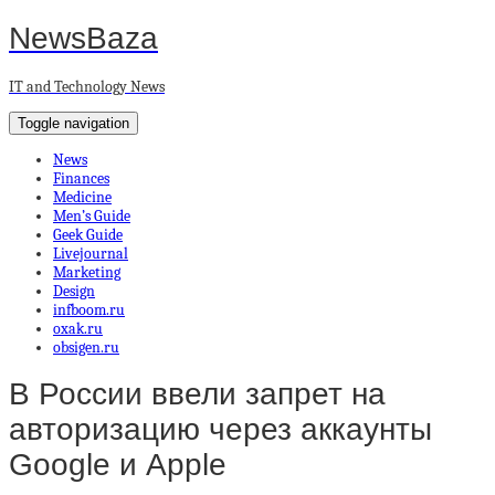
NewsBaza
IT and Technology News
Toggle navigation
News
Finances
Medicine
Men’s Guide
Geek Guide
Livejournal
Marketing
Design
infboom.ru
oxak.ru
obsigen.ru
В России ввели запрет на
авторизацию через аккаунты
Google и Apple