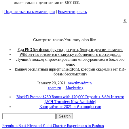
имеет смысл с депозитами от $100 000.
|
Подписаться на комментарии
|
Комментировать
©
Смотрите также/You may also like
Еда PNG без фона: фрукты, десерты, блюда и другие элементы
Wildberries готовится к запуску собственного мессенджера
Лучший подход к проектированию многоуровневого бокового
меню
Вышел бесплатный шрифт ShieldFont, который скармливает ИИ-
ботам бессмыслицу
January 20, 2021
newsbz-admin
roem.ru
Marketing
BlockFi Promo: $250 Bonus with $20,000 Deposit + 8.6% Interest
(ACH Transfers Now Available)
Копирайтинг-2021: всё о профессии
Premium Boat Hire and Yacht Charter Experiences in Paphos