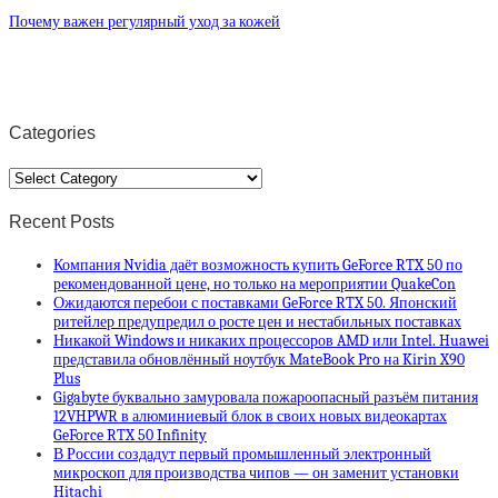
Почему важен регулярный уход за кожей
Categories
Categories
Recent Posts
Компания Nvidia даёт возможность купить GeForce RTX 50 по
рекомендованной цене, но только на мероприятии QuakeCon
Ожидаются перебои с поставками GeForce RTX 50. Японский
ритейлер предупредил о росте цен и нестабильных поставках
Никакой Windows и никаких процессоров AMD или Intel. Huawei
представила обновлённый ноутбук MateBook Pro на Kirin X90
Plus
Gigabyte буквально замуровала пожароопасный разъём питания
12VHPWR в алюминиевый блок в своих новых видеокартах
GeForce RTX 50 Infinity
В России создадут первый промышленный электронный
микроскоп для производства чипов — он заменит установки
Hitachi