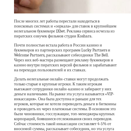
После многих лет работы перестали находиться в
поисковых системах и «зеркала» для ставок в крупнейшем
нелегальном букмекере 1Xbet. Реклама сервиса исчезла из
пиратских озвучек фильмов студии Koshara.
Почти полностью встала работа в России казино и
букмекеров из партнерских программ Lucky Partners и
Welcome Partners, рассказывают собеседники The Bell.
Через них веб-мастера размещают рекламу букмекеров и
казино внутри пиратских версий фильмов и зарабатывают
на переходах пользователей и их ставках.
Делать нелегальные онлайн-ставки могут продолжать
только старые и крупные игроки. К таким игрокам
выезжают сотрудники онлайн-казино и забирают у них
деньги наличными. На рынке эта услуга называется «VIP-
инкассация». Она была доступна и раньше для тех
игроков, которые не хотели переводить деньги в биткоины
и проводить их через платежные системы. В основном это
были чиновники, госслужащие, топ-менеджеры крупных
корпораций, боявшиеся отслеживания своих переводов.
Сейчас стоимость такой инкассации составляет 4-5% от
вносимой суммы, рассказывает собеседник, но эта услуга