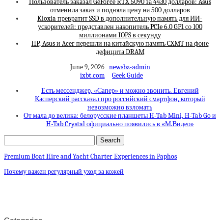
Пользователь заказал GeForce RTX 5090 за 4430 долларов: Asus
отменила заказ и подняла цену на 500 долларов
Kioxia превратит SSD в дополнительную память для ИИ-
ускорителей: представлен накопитель PCIe 6.0 GP1 со 100
миллионами IOPS в секунду
HP, Asus и Acer перешли на китайскую память CXMT на фоне
дефицита DRAM
June 9, 2026
newsbz-admin
ixbt.com
Geek Guide
Есть мессенджер, «Сапер» и можно звонить. Евгений
Касперский рассказал про российский смартфон, который
невозможно взломать
От мала до велика: белорусские планшеты H-Tab Mini, H-Tab Go и
H-Tab Crystal официально появились в «М.Видео»
Premium Boat Hire and Yacht Charter Experiences in Paphos
Почему важен регулярный уход за кожей