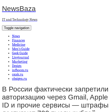
NewsBaza
IT and Technology News
Toggle navigation
News
Finances
Medicine
Men’s Guide
Geek Guide
Livejournal
Marketing
Design
infboom.ru
oxak.ru
obsigen.ru
В России фактически запретили
авторизацию через Gmail, Apple
ID и прочие сервисы — штрафы