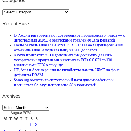
Categories
Categories
Recent Posts
В России разворачивают современное производство чипов — с
литографами ASML и реакторами травления Lam Research
Пользователь заказал GeForce RTX 5090 за 4430 долларов: Asus
отменила заказ и подняла цену на 500 долларов
Kioxia превратит SSD в дополнительную память для ИИ-
ускорителей: представлен накопитель PCIe 6.0 GP1 со 100
миллионами IOPS в секунду
HP, Asus и Acer перешли на китайскую память CXMT на фоне
дефицита DRAM
Samsung выпустила августовский патч для смартфонов и
планшетов Galaxy: исправлено 56 уязвимостей
Archives
Archives
August 2026
M
T
W
T
F
S
S
1
2