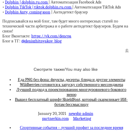
•
Dolphin | dolphin.ru.com
| Автоматизация Facebook Ads
•
Dolphin TikTok | tiktok.dolphin.ru.com
| Автоматизация TikTok Ads
•
Dolphin Anty, сoming soon
| Антидетект браузер
Подписывайся на мой блог, там будет много интересных статей по
технической части арбитража и о работе антидетект браузеров. Будем на
связи!
Блог Вконтакте:
https://vk.com/dencpa
Блог в ТГ:
@deniszhitnyakov_blog
©
Смотрите также/You may also like
Еда PNG без фона: фрукты, десерты, блюда и другие элементы
Wildberries готовится к запуску собственного мессенджера
Лучший подход к проектированию многоуровневого бокового
меню
Вышел бесплатный шрифт ShieldFont, который скармливает ИИ-
ботам бессмыслицу
January 20, 2021
newsbz-admin
partnerkin.com
Marketing
Спортивные события – лучший профит за последнее время