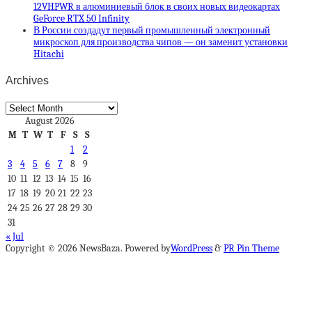
12VHPWR в алюминиевый блок в своих новых видеокартах
GeForce RTX 50 Infinity
В России создадут первый промышленный электронный
микроскоп для производства чипов — он заменит установки
Hitachi
Archives
Archives
August 2026
M
T
W
T
F
S
S
1
2
3
4
5
6
7
8
9
10
11
12
13
14
15
16
17
18
19
20
21
22
23
24
25
26
27
28
29
30
31
« Jul
Copyright © 2026 NewsBaza. Powered by
WordPress
&
PR Pin Theme