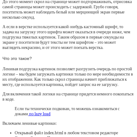
До этого момент скрол на странице может подтормаживать, отрисовка
самой страницы может происходить с задержкой. Грубо говоря,
посетитель может наблюдать белый или мерциющий экран первые
несколько секунд.
А если в верстке используется какой-нибудь кастомный шрифт, то
задача на загрузку этого шрифта может оказаться в очереди ниже, чем
подгрузка тяжелых картинок. Таким образом в первые секунды на
экране у посетителя будут тексты не тем шрифтом – это может
выглядеть некрасиво, и от этого может поехать верстка.
Что это такое?
Ленивая подгрузка картинок позволяет разгрузить очередь по простой
логике – мы будем загружать картинки только по мере необходимости в
их отображении. Как только скрол страницы начнет приближаться к
месту, где используется картинка, пойдет запрос на ее загрузку.
Для включения такой логики на странице придется немного покопаться
в коде.
Если ты технически подкован, то можешь ознакомиться с
доками
по lazy load
Включаем ленивые картинки:
Открывай файл index.html в любом текстовом редакторе