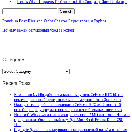
Here’s What Happens To Your Stock if a Company Goes Bankrupt
Premium Boat Hire and Yacht Charter Experiences in Paphos
Почему важен регулярный уход за кожей
Categories
Categories
Recent Posts
Компания Nvidia даёт возможность купить GeForce RTX 50 по
рекомендованной цене, но только на мероприятии QuakeCon
Ожидаются перебои с поставками GeForce RTX 50. Японский
ритейлер предупредил о росте цен и нестабильных поставках
Никакой Windows и никаких процессоров AMD или Intel. Huawei
представила обновлённый ноутбук MateBook Pro на Kirin X90
Plus
Gigabyte буквально замуровала пожароопасный разъём питания