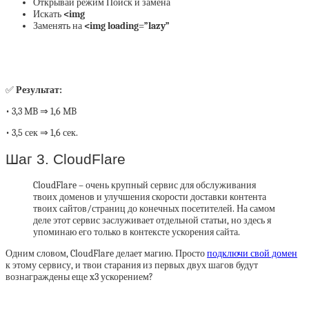
Открывай режим Поиск и замена
Искать
<img
Заменять на
<img loading=”lazy”
✅
Результат:
• 3,3 MB ⇒ 1,6 MB
• 3,5 сек ⇒ 1,6 сек.
Шаг 3. CloudFlare
CloudFlare – очень крупный сервис для обслуживания
твоих доменов и улучшения скорости доставки контента
твоих сайтов/страниц до конечных посетителей. На самом
деле этот сервис заслуживает отдельной статьи, но здесь я
упоминаю его только в контексте ускорения сайта.
Одним словом, CloudFlare делает магию. Просто
подключи свой домен
к этому сервису, и твои старания из первых двух шагов будут
вознаграждены еще x3 ускорением?