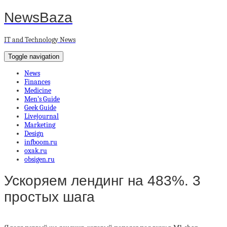
NewsBaza
IT and Technology News
Toggle navigation
News
Finances
Medicine
Men’s Guide
Geek Guide
Livejournal
Marketing
Design
infboom.ru
oxak.ru
obsigen.ru
Ускоряем лендинг на 483%. 3
простых шага