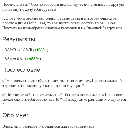
Почему это так? Честно говоря, наполовину я сам не знаю, а на другую
половину не хочу тебя грузить?
К слову, если бы я не выполнил первые два шага, а ограничился бы
просто одним CloudFlare, то время отрисовки составило бы 1,7 сек.
Поэтому не пренебрегай сжатием картинок и их “ленивой” загрузкой.
Результаты
• 3.3 MB ⇒ 1.6 MB (
+106%
)
• 3.5 s ⇒ 0.6 s (
+483%
)
Послесловие
✅ Нормально, если тебе лень делать это все самому. Просто скидывай
эту статью фрилансеру в качестве инструкции ?
✅ Без сомнений, это не сделает тебя богаче в несколько раз. Но вполне
может сделать тебя богаче на 5-10%. И я буду дико рад, если это случится
?
Обо мне:
Владелец и разработчик сервисов для арбитражников: