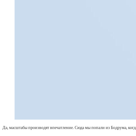
Да, масштабы производят впечатление. Сюда мы попали из Бодрума, когд