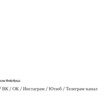
или Фейсбука:
/ ВК / ОК / Инстаграм / Ютюб /
Телеграм-канал