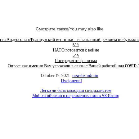
Смотрите также/You may also like
ста Андерсона «Французский вестник» – изысканный реквием по бумажн
6*4
НАТО готовится к войне
5*4
Пострадал от фашизма
Опрос: как именно Вам угрожали в связи с Вашей работой над COVID-
October 12, 2021
newsbz-admin
Livejournal
Легко ли быть молодым специалистом
Mail.ru объявил о переименовании в VK Group