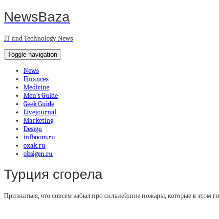
NewsBaza
IT and Technology News
Toggle navigation
News
Finances
Medicine
Men’s Guide
Geek Guide
Livejournal
Marketing
Design
infboom.ru
oxak.ru
obsigen.ru
Турция сгорела
Признаться, что совсем забыл про сильнейшие пожары, которые в этом го