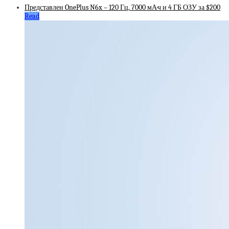
Представлен OnePlus N6x – 120 Гц, 7000 мА·ч и 4 ГБ ОЗУ за $200
Read