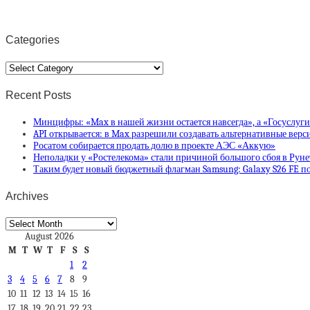
Categories
Categories
Recent Posts
Минцифры: «Max в нашей жизни остается навсегда», а «Госуслуг
API открывается: в Max разрешили создавать альтернативные вер
Росатом собирается продать долю в проекте АЭС «Аккую»
Неполадки у «Ростелекома» стали причиной большого сбоя в Руне
Таким будет новый бюджетный флагман Samsung: Galaxy S26 FE по
Archives
Archives
August 2026
M
T
W
T
F
S
S
1
2
3
4
5
6
7
8
9
10
11
12
13
14
15
16
17
18
19
20
21
22
23