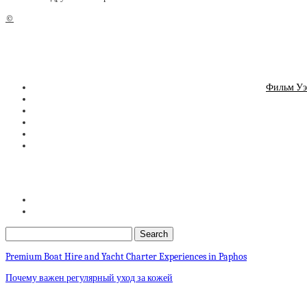
©
Фильм Уэ
Premium Boat Hire and Yacht Charter Experiences in Paphos
Почему важен регулярный уход за кожей