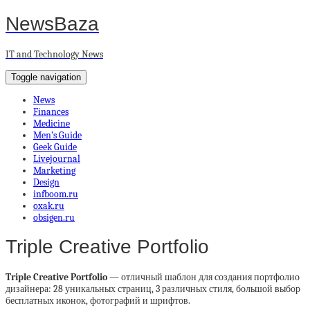
NewsBaza
IT and Technology News
Toggle navigation
News
Finances
Medicine
Men’s Guide
Geek Guide
Livejournal
Marketing
Design
infboom.ru
oxak.ru
obsigen.ru
Triple Creative Portfolio
Triple Creative Portfolio
— отличный шаблон для создания портфолио
дизайнера: 28 уникальных страниц, 3 различных стиля, большой выбор
бесплатных иконок, фотографий и шрифтов.