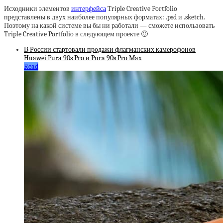
Исходники элементов
интерфейса
Triple Creative Portfolio
представлены в двух наиболее популярных форматах: .psd и .sketch.
Поэтому на какой системе вы бы ни работали — сможете использовать
Triple Creative Portfolio в следующем проекте 🙂
В России стартовали продажи флагманских камерофонов
Huawei Pura 90s Pro и Pura 90s Pro Max
Read