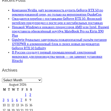
Recent Posts
Компания Nvidia даёт возможность купить GeForce RTX 50 по
рекомендованной цене, но только на мероприятии QuakeCon
Ожидаются перебои с поставками GeForce RTX 50. Японский
ритейлер предупредил о росте цен и нестабильных поставках
Никакой Windows и никаких процессоров AMD или Intel. Huawei
представила обновлённый ноутбук MateBook Pro на Kirin X90
Plus
Gigabyte буквально замуровала пожароопасный разъём питания
12VHPWR в алюминиевый блок в своих новых видеокартах
GeForce RTX 50 Infinity
В России создадут первый промышленный электронный
микроскоп для производства чипов — он заменит установки
Hitachi
Archives
Archives
August 2026
M
T
W
T
F
S
S
1
2
3
4
5
6
7
8
9
10
11
12
13
14
15
16
17
18
19
20
21
22
23