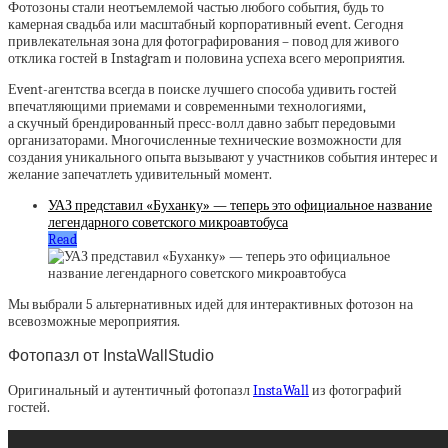
Фотозоны стали неотъемлемой частью любого события, будь то
камерная свадьба или масштабный корпоративный event. Сегодня
привлекательная зона для фотографирования – повод для живого
отклика гостей в Instagram и половина успеха всего мероприятия.
Еvent-агентства всегда в поиске лучшего способа удивить гостей
впечатляющими приемами и современными технологиями,
а скучный брендированный пресс-волл давно забыт передовыми
организаторами. Многочисленные технические возможности для
создания уникального опыта вызывают у участников события интерес и
желание запечатлеть удивительный момент.
УАЗ представил «Буханку» — теперь это официальное название
легендарного советского микроавтобуса
Read
Мы выбрали 5 альтернативных идей для интерактивных фотозон на
всевозможные мероприятия.
Фотопазл от InstaWallStudio
Оригинальный и аутентичный фотопазл
InstaWall
из фотографий
гостей.