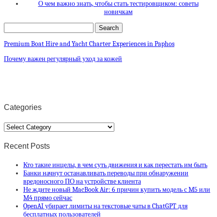
О чем важно знать, чтобы стать тестировщиком: советы
новичкам
Premium Boat Hire and Yacht Charter Experiences in Paphos
Почему важен регулярный уход за кожей
Categories
Categories
Recent Posts
Кто такие инцелы, в чем суть движения и как перестать им быть
Банки начнут останавливать переводы при обнаружении
вредоносного ПО на устройстве клиента
Не ждите новый MacBook Air: 6 причин купить модель с M5 или
M4 прямо сейчас
OpenAI убирает лимиты на текстовые чаты в ChatGPT для
бесплатных пользователей