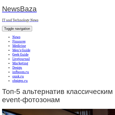
NewsBaza
IT and Technology News
Toggle navigation
News
Finances
Medicine
Men’s Guide
Geek Guide
Livejournal
Marketing
Design
infboom.ru
oxak.ru
obsigen.ru
Топ-5 альтернатив классическим
event-фотозонам