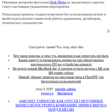
Объемные авторские фотозоны
Click-Photo
из экологичного картона
станут настоящим украшением мероприятия.
Уникальные проекты создаются вручную без использования печати и
является результатом совместной работы художников, дизайнеров,
технических специалистов.
©
Смотрите также/You may also like
Кто такие инцелы, в чем суть движения и как перестать им быть
Банки начнут останавливать переводы при обнаружении
вредоносного ПО на устройстве клиента
Не ждите новый MacBook Air: 6 причин купить модель с M5 или
M4 прямо сейчас
OpenAI убирает лимиты на текстовые чаты в ChatGPT для
бесплатных пользователей
June 3, 2019
newsbz-admin
event.ru
Marketing
#168 ОЛЕГ ТОРБОСОВ: КАК СПУСТЯ 7 НЕУДАЧНЫХ
БИЗНЕСОВ ПОСТРОИТЬ КОМПАНИЮ, ПРИНОСЯЩУЮ 1
МЛРД В МЕСЯЦ