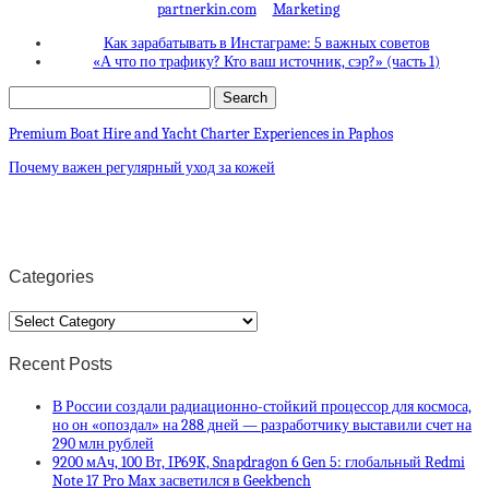
partnerkin.com
Marketing
Как зарабатывать в Инстаграме: 5 важных советов
«А что по трафику? Кто ваш источник, сэр?» (часть 1)
Premium Boat Hire and Yacht Charter Experiences in Paphos
Почему важен регулярный уход за кожей
Categories
Categories
Recent Posts
В России создали радиационно-стойкий процессор для космоса,
но он «опоздал» на 288 дней — разработчику выставили счет на
290 млн рублей
9200 мАч, 100 Вт, IP69K, Snapdragon 6 Gen 5: глобальный Redmi
Note 17 Pro Max засветился в Geekbench