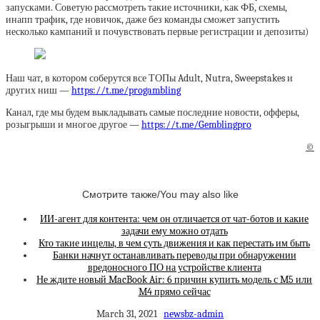
запусками. Советую рассмотреть такие источники, как ФБ, схемы,
инапп трафик, где новичок, даже без команды сможет запустить
несколько кампаний и почувствовать первые регистрации и депозиты)
Наш чат, в котором соберутся все ТОПы Adult, Nutra, Sweepstakes и
других ниш —
https://t.me/progambling
Канал, где мы будем выкладывать самые последние новости, офферы,
розыгрыши и многое другое —
https://t.me/Gemblingpro
©
Смотрите также/You may also like
ИИ-агент для контента: чем он отличается от чат-ботов и какие
задачи ему можно отдать
Кто такие инцелы, в чем суть движения и как перестать им быть
Банки начнут останавливать переводы при обнаружении
вредоносного ПО на устройстве клиента
Не ждите новый MacBook Air: 6 причин купить модель с M5 или
M4 прямо сейчас
March 31, 2021
newsbz-admin