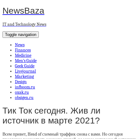
NewsBaza
IT and Technology News
Toggle navigation
News
Finances
Medicine
Men’s Guide
Geek Guide
Livejournal
Marketing
Design
infboom.ru
oxak.ru
obsigen.ru
Тик Ток сегодня. Жив ли
источник в марте 2021?
Всем привет, Head of схемный траффик снова с вами. Но сегодня