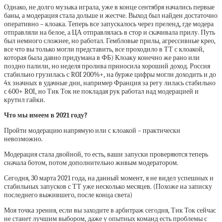
Однако, не долго музыка играла, уже в конце сентября начались первые
баны, а модерация стала дольше и жестче. Выход был найден достаточно
оперативно – клоака. Теперь все запускалось через преленд, где модера
отправляли на белое, а ЦА отправлялась в стор и скачивала прилу. Путь
был немного сложнее, но работал. Гембловые прилы, агрессивные крео,
все что вы только могли представить, все проходило в ТТ с клоакой,
которая была давно придумана в ФБ) Клоаку конечно же рано или
поздно палили, но неделя пролива приносила хороший доход. Россия
стабильно грузилась с ROI 200%+, на бурже цифры могли доходить и до
4х значных в удачные дни, например Франция за регу лилась стабильно
с 600+ ROI, но Тик Ток не покладая рук работал над модерацией и
крутил гайки.
Что мы имеем в 2021 году?
Пройти модерацию напрямую или с клоакой – практически
невозможно.
Модерация стала двойной, то есть, ваши запуски проверяются теперь
сначала ботом, потом дополнительно живым модератором.
Сегодня, 30 марта 2021 года, на данный момент, я не видел успешных и
стабильных запусков с ТТ уже несколько месяцев. (Похоже на записку
последнего выжившего, после конца света)
Моя точка зрения, если вы заходите в арбитраж сегодня, Тик Ток сейчас
не станет лучшим выбором, даже у опытных команд есть проблемы с