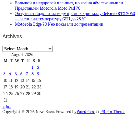
Большой и недорогой планшет, но кое на чём сэкономили.
Представлен Motorola Moto Pad 70
Энтузиаст подключил воду прямо к кристаллу GeForce RTX 2060
— и снизил температуру GPU до 28 °C
Motorola Edge 70 Neo показали до презентации
Archives
Archives
August 2026
M
T
W
T
F
S
S
1
2
3
4
5
6
7
8
9
10
11
12
13
14
15
16
17
18
19
20
21
22
23
24
25
26
27
28
29
30
31
« Jul
Copyright © 2026 NewsBaza. Powered by
WordPress
&
PR Pin Theme