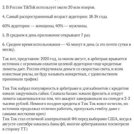
3. В России TikTok использует около 20 млн юзеров.
4. Самый распространенный возраст аудитории: 18-34 года.
60% аудитории — женщины, 40% — мужчины.
5. В среднем в день приложение открывают 7 раз.
6. Среднее время использования — 45 минут в день (а это почти сутки в
месяц).
Так вот, представим: 2020 год, за окном август, в арбитраж врывается
источник с огромным охватом целевой аудитории+еще кредитные
лимиты дает. Россия откручивала деньги со скоростью света, и всем
известные реклы, не буду называть конкретных, с удовольствием
принимали трафик)
Тик Ток набрал популярность в арбитраже и для кабинетов с кредитом
начали закручивать гайки. Сначала баланс начали фризить и открут
лимита заканчивался на том, что аккаунт замораживали на спенде в 2-3
тысячи рублей. Немного позднее кредиты в Тик Ток вовсе исчезли, но
источник продолжал отлично работать, пропускать гемблу даже с
самыми жесткими крео)
Тик Ток стал отличной альтернативой Фб перед выборами США, когда в
августе-сентябре начались баны фб, многие арбитражники посмотрели
в сторону ТТ)