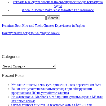
Реклама в Telegram обогнала по объему российскую рекламу на
радио
When It Doesn’t Make Sense to Switch Car Insurance
Premium Boat Hire and Yacht Charter Experiences in Paphos
Почему важен регулярный уход за кожей
Categories
Categories
Recent Posts
Кто такие инцелы, в чем суть движения и как перестать им быть
Банки начнут останавливать переводы при обнаружении
вредоносного ПО на устройстве клиента
Не ждите новый MacBook Air: 6 причин купить модель с M5 или
M4 прямо сейчас
OpenAI убирает лимиты на текстовые чаты в ChatGPT для