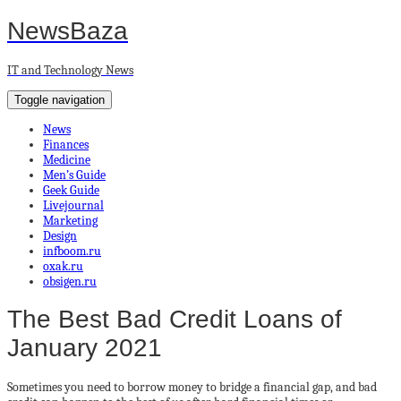
NewsBaza
IT and Technology News
Toggle navigation
News
Finances
Medicine
Men’s Guide
Geek Guide
Livejournal
Marketing
Design
infboom.ru
oxak.ru
obsigen.ru
The Best Bad Credit Loans of
January 2021
Sometimes you need to borrow money to bridge a financial gap, and bad