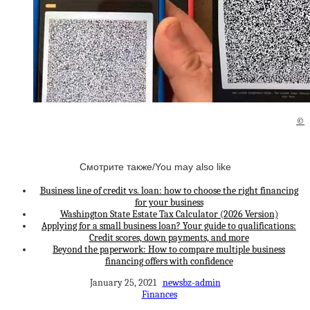
©
Смотрите также/You may also like
Business line of credit vs. loan: how to choose the right financing
for your business
Washington State Estate Tax Calculator (2026 Version)
Applying for a small business loan? Your guide to qualifications:
Credit scores, down payments, and more
Beyond the paperwork: How to compare multiple business
financing offers with confidence
January 25, 2021
newsbz-admin
Finances