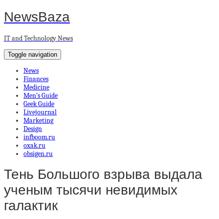
NewsBaza
IT and Technology News
Toggle navigation
News
Finances
Medicine
Men’s Guide
Geek Guide
Livejournal
Marketing
Design
infboom.ru
oxak.ru
obsigen.ru
Тень Большого взрыва выдала
ученым тысячи невидимых
галактик