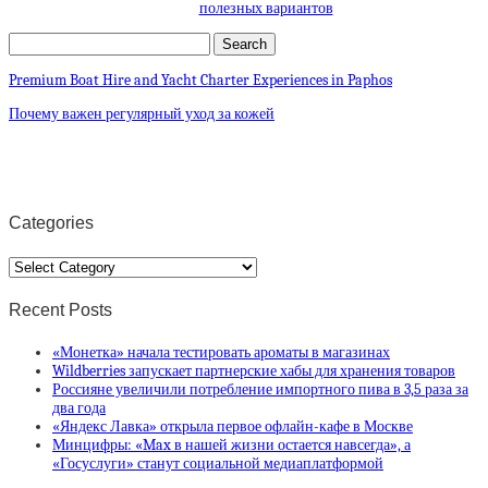
полезных вариантов
Premium Boat Hire and Yacht Charter Experiences in Paphos
Почему важен регулярный уход за кожей
Categories
Categories
Recent Posts
«Монетка» начала тестировать ароматы в магазинах
Wildberries запускает партнерские хабы для хранения товаров
Россияне увеличили потребление импортного пива в 3,5 раза за
два года
«Яндекс Лавка» открыла первое офлайн-кафе в Москве
Минцифры: «Max в нашей жизни остается навсегда», а
«Госуслуги» станут социальной медиаплатформой