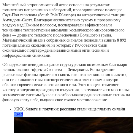
Масштабный астрономический атлас основан на результатах
пятилетних непрерывных наблюдений, проводившихся с помощью
Саут-Пол телескопа (South Pole Telescope) на антарктической станции
Амундсен-Скотт. Благодаря исключительно сухому и прозрачному
воздуху над Южным полюсом, исследователи зафиксировали
тончайшие температурные аномалии космического микроволнового
фона — древнего теплового послесвечения Большого взрыва.
Математический анализ собранных сигналов позволил выявить 8 892
потенциальных скопления, из которых 7 190 объектов были
окончательно подтверждены независимыми оптическими и
инфракрасными снимками.
Обнаружение невидимых ранее структур стало возможным благодаря
использованию эффекта Сюняева — Зельдовича. Когда древние
реликтовые фотоны пролетают сквозь гигантские скопления галактик,
они сталкиваются с высокоэнергетическими электронами внутри
облаков горячего межгалактического газа. Этот процесс изменяет
частоту и энергию проходящего излучения, в результате чего массивные
космические системы буквально отбрасывают радиоактивные «тени» на
фоновую карту неба, выдавая свое точное местоположение.
ЖКХ, билеты и покупки: россияне стали чаще платить онлайн
Read