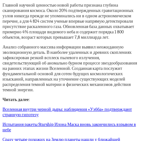
Главной научной ценностью новой работы признана глубина
сканирования космоса. Около 20% подтвержденных гравитационных
узлов никогда прежде не упоминались ни в одном астрономическом
перечне, а для 4 824 систем ученые впервые напрямую детектировали
присутствие раскаленного газа. Обновленная база данных охватывает
примерно 4% площади видимого неба и содержит порядка 1 800
объектов, возраст которых превышает 7,8 миллиарда лет.
Анализ собранного массива информации выявил неожиданную
эволюционную деталь. В наиболее удаленных и древних скоплениях
зафиксирован резкий всплеск пылевого излучения,
свидетельствующий об аномально бурном процессе звездообразования
на ранних этапах жизни Вселенной. Созданная карта послужит
фундаментальной основой для сотен будущих космологических
изысканий, направленных на уточнение существующих моделей
распределения темной материи и физических механизмов действия
темной энергии.
Читать далее
:
Вселенная внутри черной дыры: наблюдения «Уэбба» подтверждают
странную гипотезу
Испытания ракеты Starship Илона Маска вновь закончились взрывом в
небе
Сразу четыре похожих на Землю планеты нашли у ближайшей