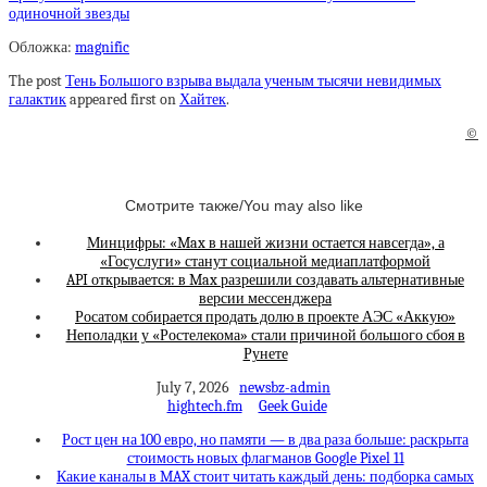
одиночной звезды
Обложка:
magnific
The post
Тень Большого взрыва выдала ученым тысячи невидимых
галактик
appeared first on
Хайтек
.
©
Смотрите также/You may also like
Минцифры: «Max в нашей жизни остается навсегда», а
«Госуслуги» станут социальной медиаплатформой
API открывается: в Max разрешили создавать альтернативные
версии мессенджера
Росатом собирается продать долю в проекте АЭС «Аккую»
Неполадки у «Ростелекома» стали причиной большого сбоя в
Рунете
July 7, 2026
newsbz-admin
hightech.fm
Geek Guide
Рост цен на 100 евро, но памяти — в два раза больше: раскрыта
стоимость новых флагманов Google Pixel 11
Какие каналы в MAX стоит читать каждый день: подборка самых