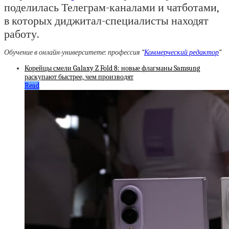
поделилась Телеграм-каналами и чатботами,
в которых диджитал-специалисты находят
работу.
Обучение в онлайн-университете: профессия “
Коммерческий редактор
”
Корейцы смели Galaxy Z Fold 8: новые флагманы Samsung
раскупают быстрее, чем производят
Read