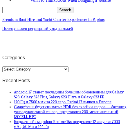
What to Think About When Designing a Website
Premium Boat Hire and Yacht Charter Experiences in Paphos
Почему важен регулярный уход за кожей
Categories
Categories
Recent Posts
Android 17 станет последним большим обновлением для Galaxy
S23, Galaxy S23 Plus, Galaxy S23 Ultra и Galaxy S23 FE
120 Гц и 7500 мАч за 220 евро. Redmi 17 вышел в Европе
Смартфоны будут снимать в HDR без склейки кадров — Samsung
уже сделала такой сенсор: представлен 200-мегапиксельный
ISOCELL HPC
Бюджетный смартфон Realme 16x представят 12 августа: 7000
мАч, 50 Мп и 144 Гц