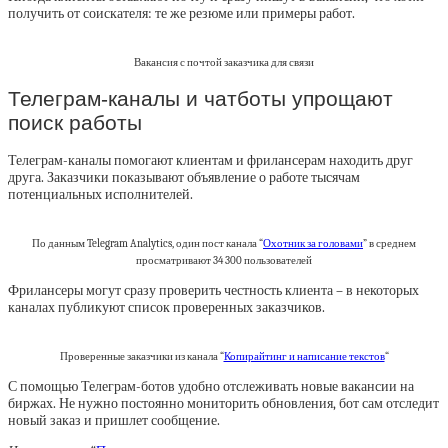
получить от соискателя: те же резюме или примеры работ.
Вакансия с почтой заказчика для связи
Телеграм-каналы и чатботы упрощают
поиск работы
Телеграм-каналы помогают клиентам и фрилансерам находить друг
друга. Заказчики показывают объявление о работе тысячам
потенциальных исполнителей.
По данным Telegram Analytics, один пост канала “
Охотник за головами
” в среднем
просматривают 34 300 пользователей
Фрилансеры могут сразу проверить честность клиента – в некоторых
каналах публикуют список проверенных заказчиков.
Проверенные заказчики из канала “
Копирайтинг и написание текстов
“
С помощью Телеграм-ботов удобно отслеживать новые вакансии на
биржах. Не нужно постоянно мониторить обновления, бот сам отследит
новый заказ и пришлет сообщение.