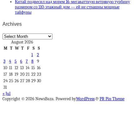
Китай подвесил над морем 16-мегаваттную ветряную турбину
размером со 110-этажный дом — ей не страшны мощные
тайфуны
Archives
Archives
August 2026
M
T
W
T
F
S
S
1
2
3
4
5
6
7
8
9
10
11
12
13
14
15
16
17
18
19
20
21
22
23
24
25
26
27
28
29
30
31
« Jul
Copyright © 2026 NewsBaza. Powered by
WordPress
&
PR Pin Theme