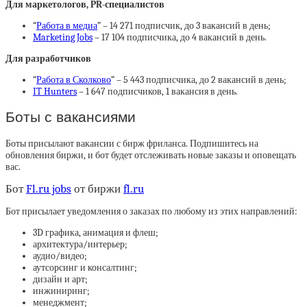
Для маркетологов, PR-специалистов
“
Работа в медиа
” – 14 271 подписчик, до 3 вакансий в день;
Marketing Jobs
– 17 104 подписчика, до 4 вакансий в день.
Для разработчиков
“
Работа в Сколково
” – 5 443 подписчика, до 2 вакансий в день;
IT Hunters
– 1 647 подписчиков, 1 вакансия в день.
Боты с вакансиями
Боты присылают вакансии с бирж фриланса. Подпишитесь на
обновления биржи, и бот будет отслеживать новые заказы и оповещать
вас.
Бот
Fl.ru jobs
от биржи
fl.ru
Бот присылает уведомления о заказах по любому из этих направлений:
3D графика, анимация и флеш;
архитектура/интерьер;
аудио/видео;
аутсорсинг и консалтинг;
дизайн и арт;
инжиниринг;
менеджмент;