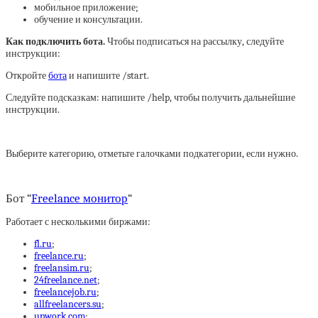
мобильное приложение;
обучение и консультации.
Как подключить бота.
Чтобы подписаться на рассылку, следуйте
инструкции:
Откройте
бота
и напишите /start.
Следуйте подсказкам: напишите /help, чтобы получить дальнейшие
инструкции.
Выберите категорию, отметьте галочками подкатегории, если нужно.
Бот “
Freelance монитор
“
Работает с несколькими биржами:
fl.ru
;
freelance.ru
;
freelansim.ru
;
24freelance.net
;
freelancejob.ru
;
allfreelancers.su
;
upwork.com
;