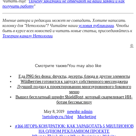
Читать еще: “
Почему заказчики не отвечают на ваши заявки и как
получить работу
“
Мнение автора и редакции может не совпадать. Хотите написать
колонку для “Нетологии”? Читайте наши
условия публикации
. Чтобы
быть в курсе всех новостей и читать новые статьи, присоединяйтесь к
Телеграм-каналу Нетологии
.
©
Смотрите также/You may also like
Еда PNG без фона: фрукты, десерты, блюда и другие элементы
Wildberries готовится к запуску собственного мессенджера
Лучший подход к проектированию многоуровневого бокового
меню
Вышел бесплатный шрифт ShieldFont, который скармливает ИИ-
ботам бессмыслицу
May 8, 2019
newsbz-admin
!netology.ru/blog
Marketing
#166 ИГОРЬ КОНДРАТЮК: КАК ЗАРАБОТАТЬ 5 МИЛЛИОНОВ
НА ОДНОМ РЕКЛАМНОМ ПРОЕКТЕ