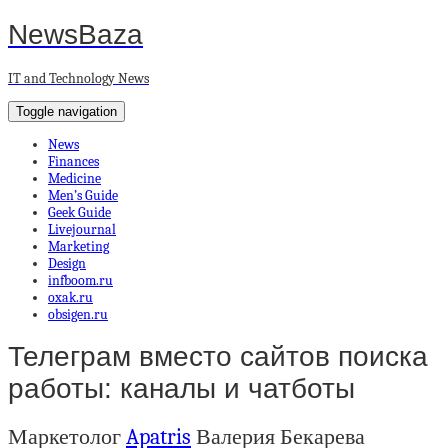
NewsBaza
IT and Technology News
Toggle navigation
News
Finances
Medicine
Men’s Guide
Geek Guide
Livejournal
Marketing
Design
infboom.ru
oxak.ru
obsigen.ru
Телеграм вместо сайтов поиска
работы: каналы и чатботы
Маркетолог
Apatris
Валерия Бекарева