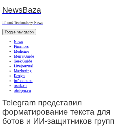
NewsBaza
IT and Technology News
Toggle navigation
News
Finances
Medicine
Men’s Guide
Geek Guide
Livejournal
Marketing
Design
infboom.ru
oxak.ru
obsigen.ru
Telegram представил
форматирование текста для
ботов и ИИ-защитников групп