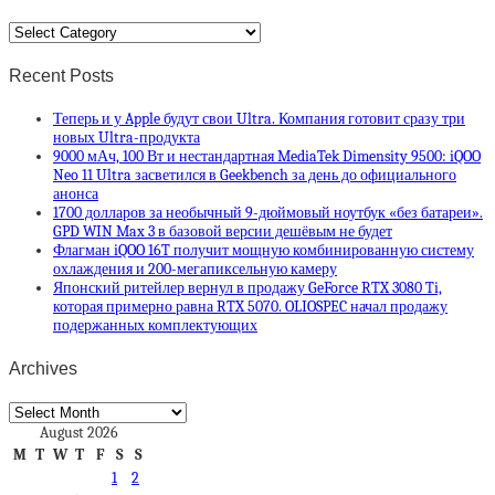
Categories
Recent Posts
Теперь и у Apple будут свои Ultra. Компания готовит сразу три
новых Ultra-продукта
9000 мАч, 100 Вт и нестандартная MediaTek Dimensity 9500: iQOO
Neo 11 Ultra засветился в Geekbench за день до официального
анонса
1700 долларов за необычный 9-дюймовый ноутбук «без батареи».
GPD WIN Max 3 в базовой версии дешёвым не будет
Флагман iQOO 16T получит мощную комбинированную систему
охлаждения и 200-мегапиксельную камеру
Японский ритейлер вернул в продажу GeForce RTX 3080 Ti,
которая примерно равна RTX 5070. OLIOSPEC начал продажу
подержанных комплектующих
Archives
Archives
August 2026
M
T
W
T
F
S
S
1
2