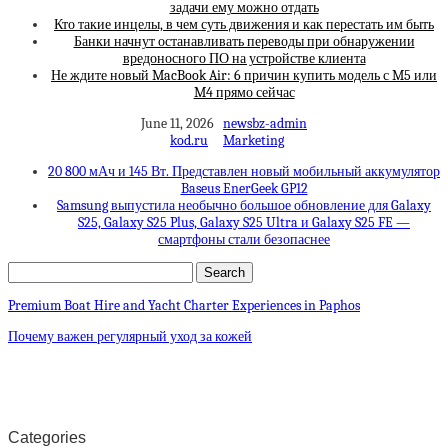
задачи ему можно отдать
Кто такие инцелы, в чем суть движения и как перестать им быть
Банки начнут останавливать переводы при обнаружении
вредоносного ПО на устройстве клиента
Не ждите новый MacBook Air: 6 причин купить модель с M5 или
M4 прямо сейчас
June 11, 2026
newsbz-admin
kod.ru
Marketing
20 800 мАч и 145 Вт. Представлен новый мобильный аккумулятор
Baseus EnerGeek GP12
Samsung выпустила необычно большое обновление для Galaxy
S25, Galaxy S25 Plus, Galaxy S25 Ultra и Galaxy S25 FE —
смартфоны стали безопаснее
Premium Boat Hire and Yacht Charter Experiences in Paphos
Почему важен регулярный уход за кожей
Categories