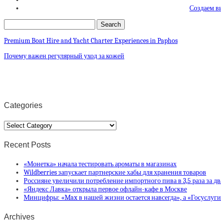
Создаем в
Premium Boat Hire and Yacht Charter Experiences in Paphos
Почему важен регулярный уход за кожей
Categories
Categories
Recent Posts
«Монетка» начала тестировать ароматы в магазинах
Wildberries запускает партнерские хабы для хранения товаров
Россияне увеличили потребление импортного пива в 3,5 раза за дв
«Яндекс Лавка» открыла первое офлайн-кафе в Москве
Минцифры: «Max в нашей жизни остается навсегда», а «Госуслуг
Archives