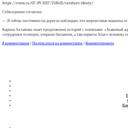
https://roem.ru/07-09-2017/258431/carshare-identy/
Собеседники согласны:
— Я сейчас постоянно на дорогах наблюдаю, что шеринговые машины ос
Карина Ахтамова знает продолжение историй с понятыми: «Знакомый адв
сотрудники полиции, открыли багажник, а там наркота. Благо человеку п
8 комментариев
|
Подписаться на комментарии
|
Комментировать
В
Как