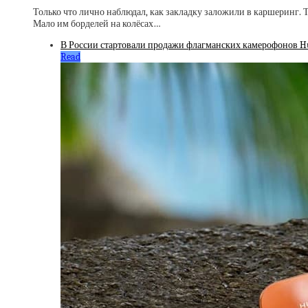
Только что лично наблюдал, как закладку заложили в каршеринг. Т
Мало им борделей на колёсах…
В России стартовали продажи флагманских камерофонов Hua
Read