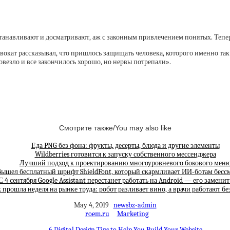
танавливают и досматривают, аж с законным привлечением понятых. Тепер
окат рассказывал, что пришлось защищать человека, которого именно так
овезло и все закончилось хорошо, но нервы потрепали».
Смотрите также/You may also like
Еда PNG без фона: фрукты, десерты, блюда и другие элементы
Wildberries готовится к запуску собственного мессенджера
Лучший подход к проектированию многоуровневого бокового мен
ышел бесплатный шрифт ShieldFont, который скармливает ИИ-ботам бес
С 4 сентября Google Assistant перестанет работать на Android — его замени
 прошла неделя на рынке труда: робот разливает вино, а врачи работают бе
May 4, 2019
newsbz-admin
roem.ru
Marketing
6 Digital Design Tips to Help You Build Your Website