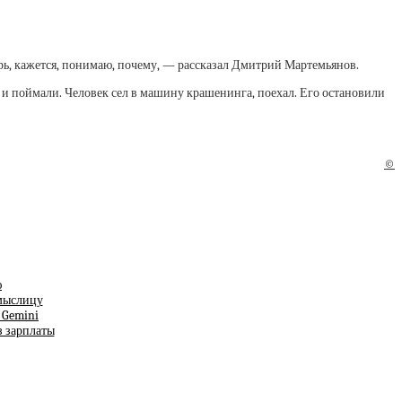
ь, кажется, понимаю, почему, — рассказал Дмитрий Мартемьянов.
 и поймали. Человек сел в машину крашенинга, поехал. Его остановили
©
ю
смыслицу
т Gemini
з зарплаты