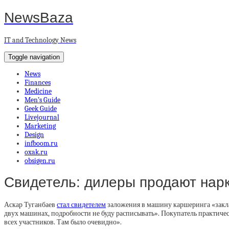
NewsBaza
IT and Technology News
Toggle navigation
News
Finances
Medicine
Men’s Guide
Geek Guide
Livejournal
Marketing
Design
infboom.ru
oxak.ru
obsigen.ru
Свидетель: дилеры продают нар
Аскар Туганбаев
стал свидетелем
заложения в машину каршеринга «закла
двух машинах, подробности не буду расписывать». Покупатель практичес
всех участников. Там было очевидно».