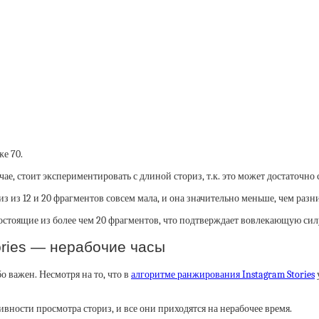
е 70.
ае, стоит экспериментировать с длиной сториз, т.к. это может достаточно 
из 12 и 20 фрагментов совсем мала, и она значительно меньше, чем разн
остоящие из более чем 20 фрагментов, что подтверждает вовлекающую сил
ories — нерабочие часы
 важен. Несмотря на то, что в
алгоритме ранжирования Instagram Stories
ивности просмотра сториз, и все они приходятся на нерабочее время.