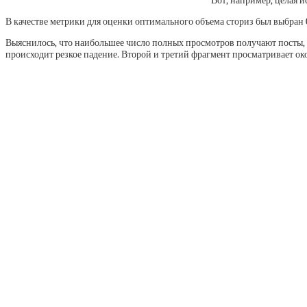
Вот, например, целая и
В качестве метрики для оценки оптимального объема сториз был выбран C
Выяснилось, что наибольшее число полных просмотров получают посты, 
происходит резкое падение. Второй и третий фрагмент просматривает ок