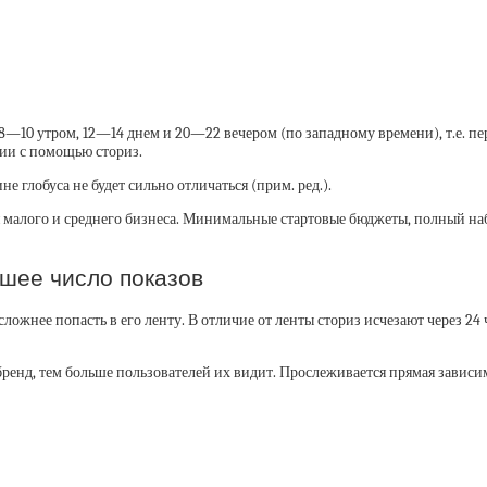
0 утром, 12—14 днем и 20—22 вечером (по западному времени), т.е. пере
ии с помощью сториз.
глобуса не будет сильно отличаться (прим. ред.).
 малого и среднего бизнеса. Минимальные стартовые бюджеты, полный на
шее число показов
сложнее попасть в его ленту. В отличие от ленты сториз исчезают через 24 
бренд, тем больше пользователей их видит. Прослеживается прямая зависи