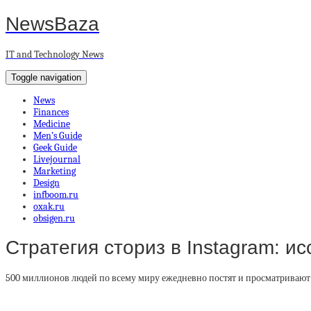
NewsBaza
IT and Technology News
Toggle navigation
News
Finances
Medicine
Men’s Guide
Geek Guide
Livejournal
Marketing
Design
infboom.ru
oxak.ru
obsigen.ru
Стратегия сториз в Instagram: ис
500 миллионов людей по всему миру ежедневно постят и просматривают In