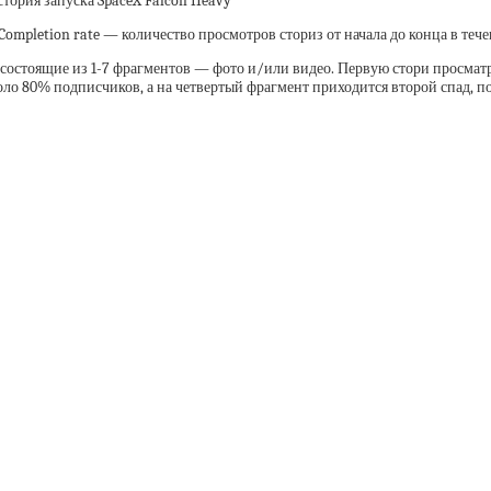
стория запуска SpaceX Falcon Heavy
ompletion rate — количество просмотров сториз от начала до конца в тече
состоящие из 1-7 фрагментов — фото и/или видео. Первую стори просматр
оло 80% подписчиков, а на четвертый фрагмент приходится второй спад, 