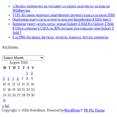
«Эксмо» переходит на доставку со своих складов из-за атак на
Wildberries
ТОП-10 самых мощных смартфонов среднего класса за июль 2026
Qualcomm выпустила игровую версию Snapdragon 8 Elite Gen 5
Samsung умеет делать хиты: новые Galaxy Z Fold 8 и Galaxy Z Fold
8 Ultra собрали в США на 30% больше предзаказов, чем Galaxy Z
Fold 7
Еда PNG без фона: фрукты, десерты, блюда и другие элементы
Archives
Archives
August 2026
M
T
W
T
F
S
S
1
2
3
4
5
6
7
8
9
10
11
12
13
14
15
16
17
18
19
20
21
22
23
24
25
26
27
28
29
30
31
« Jul
Copyright © 2026 NewsBaza. Powered by
WordPress
&
PR Pin Theme