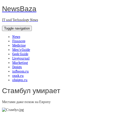
NewsBaza
IT and Technology News
Toggle navigation
News
Finances
Medicine
Men’s Guide
Geek Guide
Livejournal
Marketing
Design
infboom.ru
oxak.ru
obsigen.ru
Стамбул умирает
Местами даже похож на Европу