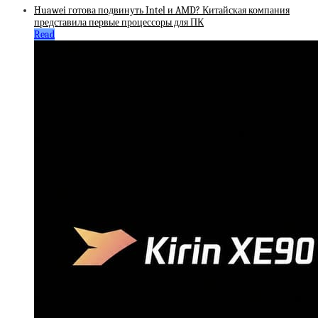
Huawei готова подвинуть Intel и AMD? Китайская компания
представила первые процессоры для ПК
Read