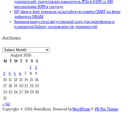
ускорителей: представлен накопитель PCIe 6.0 GP1 со 100
миллионами IOPS в секунду
HP, Asus и Acer перешли на китайскую память CXMT на фоне
дефицита DRAM
Samsung выпустила августовский патч для смартфонов и
планшетов Galaxy: исправлено 56 уязвимостей
Archives
Archives
August 2026
M
T
W
T
F
S
S
1
2
3
4
5
6
7
8
9
10
11
12
13
14
15
16
17
18
19
20
21
22
23
24
25
26
27
28
29
30
31
« Jul
Copyright © 2026 NewsBaza. Powered by
WordPress
&
PR Pin Theme