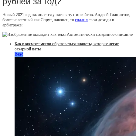
рублей за год?
Новый 2021 год начинается у нас сразу с инсайтов. Андрей Гиацинтов,
более известный как Спрут, наконец-то
спалил
свои доходы в
арбитраже:
Как в космосе могли образоваться планеты, которые легче
сахарной ваты
Read