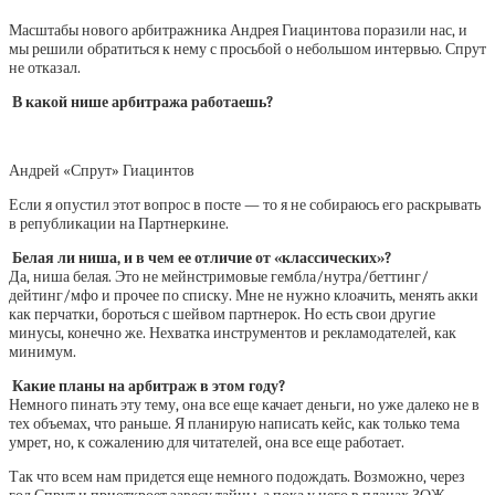
Масштабы нового арбитражника Андрея Гиацинтова поразили нас, и
мы решили обратиться к нему с просьбой о небольшом интервью. Спрут
не отказал.
В какой нише арбитража работаешь?
Андрей «Спрут» Гиацинтов
Если я опустил этот вопрос в посте — то я не собираюсь его раскрывать
в републикации на Партнеркине.
Белая ли ниша, и в чем ее отличие от «классических»?
Да, ниша белая. Это не мейнстримовые гембла/нутра/беттинг/
дейтинг/мфо и прочее по списку. Мне не нужно клоачить, менять акки
как перчатки, бороться с шейвом партнерок. Но есть свои другие
минусы, конечно же. Нехватка инструментов и рекламодателей, как
минимум.
Какие планы на арбитраж в этом году?
Немного пинать эту тему, она все еще качает деньги, но уже далеко не в
тех объемах, что раньше. Я планирую написать кейс, как только тема
умрет, но, к сожалению для читателей, она все еще работает.
Так что всем нам придется еще немного подождать. Возможно, через