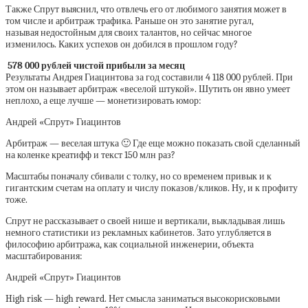
Также Спрут выяснил, что отвлечь его от любимого занятия может в
том числе и арбитраж трафика. Раньше он это занятие ругал,
называя недостойным для своих талантов, но сейчас многое
изменилось. Каких успехов он добился в прошлом году?
578 000 рублей чистой прибыли за месяц
Результаты Андрея Гиацинтова за год составили 4 118 000 рублей. При
этом он называет арбитраж «веселой штукой». Шутить он явно умеет
неплохо, а еще лучше — монетизировать юмор:
Андрей «Спрут» Гиацинтов
Арбитраж — веселая штука 🙂 Где еще можно показать свой сделанный
на коленке креатифф и текст 150 млн раз?
Масштабы поначалу сбивали с толку, но со временем привык и к
гигантским счетам на оплату и числу показов/кликов. Ну, и к профиту
тоже.
Спрут не рассказывает о своей нише и вертикали, выкладывая лишь
немного статистики из рекламных кабинетов. Зато углубляется в
философию арбитража, как социальной инженерии, объекта
масштабирования:
Андрей «Спрут» Гиацинтов
High risk — high reward. Нет смысла заниматься высокорисковыми