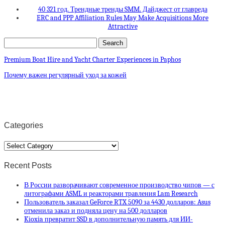
40 321 год. Трендные тренды SMM. Дайджест от главреда
ERC and PPP Affiliation Rules May Make Acquisitions More
Attractive
Premium Boat Hire and Yacht Charter Experiences in Paphos
Почему важен регулярный уход за кожей
Categories
Categories
Recent Posts
В России разворачивают современное производство чипов — с
литографами ASML и реакторами травления Lam Research
Пользователь заказал GeForce RTX 5090 за 4430 долларов: Asus
отменила заказ и подняла цену на 500 долларов
Kioxia превратит SSD в дополнительную память для ИИ-