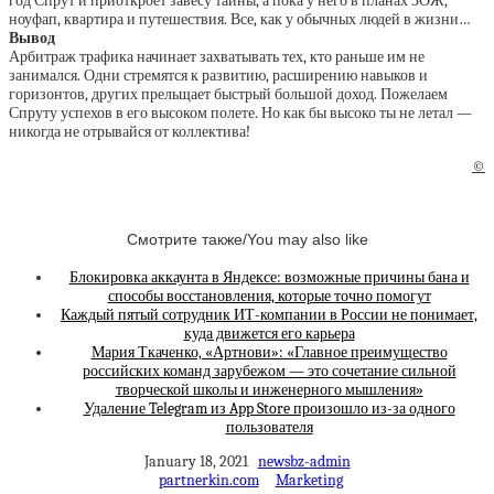
год Спрут и приоткроет завесу тайны, а пока у него в планах ЗОЖ,
ноуфап, квартира и путешествия. Все, как у обычных людей в жизни…
Вывод
Арбитраж трафика начинает захватывать тех, кто раньше им не
занимался. Одни стремятся к развитию, расширению навыков и
горизонтов, других прельщает быстрый большой доход. Пожелаем
Спруту успехов в его высоком полете. Но как бы высоко ты не летал —
никогда не отрывайся от коллектива!
©
Смотрите также/You may also like
Блокировка аккаунта в Яндексе: возможные причины бана и
способы восстановления, которые точно помогут
Каждый пятый сотрудник ИТ-компании в России не понимает,
куда движется его карьера
Мария Ткаченко, «Артнови»: «Главное преимущество
российских команд зарубежом — это сочетание сильной
творческой школы и инженерного мышления»
Удаление Telegram из App Store произошло из-за одного
пользователя
January 18, 2021
newsbz-admin
partnerkin.com
Marketing