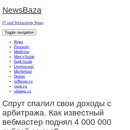
NewsBaza
IT and Technology News
Toggle navigation
News
Finances
Medicine
Men’s Guide
Geek Guide
Livejournal
Marketing
Design
infboom.ru
oxak.ru
obsigen.ru
Спрут спалил свои доходы с
арбитража. Как известный
вебмастер поднял 4 000 000