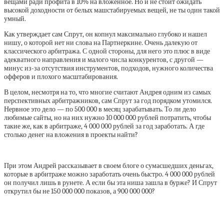
вещами ради профита в 10% на вложенное. Но и не стоит ожидать
высокой доходности от белых машстабируемых вещей, не ты один такой
умный.
Как утверждает сам Спрут, он копнул максимально глубоко и нашел
нишу, о которой нет ни слова на Партнеркине. Очень далекую от
классического арбитража. С одной стороны, для него это плюс в виде
адекватного направления и малого числа конкурентов, с другой —
минус из-за отсутствия инструментов, подходов, нужного количества
офферов и плохого масштабирования.
В целом, несмотря на то, что многие считают Андрея одним из самых
перспективных арбитражников, сам Спрут за год порядком утомился.
Нервное это дело — по 500 000 в месяц зарабатывать. То ли дело
любимые сайты, но на них нужно 10 000 000 рублей потратить, чтобы
такие же, как в арбитраже, 4 000 000 рублей за год заработать. А где
столько денег на вложения в проекты найти?
При этом Андрей рассказывает в своем блоге о сумасшедших деньгах,
которые в арбитраже можно заработать очень быстро. 4 000 000 рублей
он получил лишь в рунете. А если бы эта ниша зашла в бурже? И Спрут
открутил бы не 150 000 000 показов, а 900 000 000?