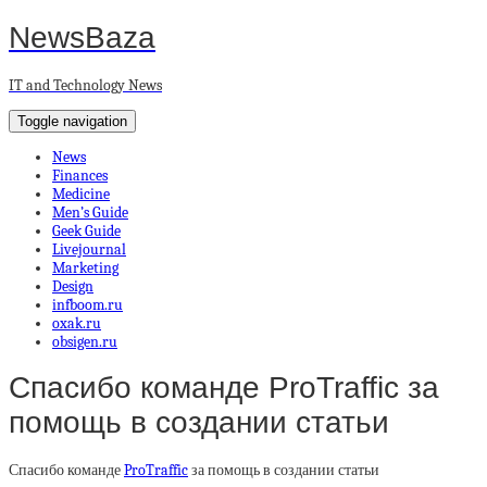
NewsBaza
IT and Technology News
Toggle navigation
News
Finances
Medicine
Men’s Guide
Geek Guide
Livejournal
Marketing
Design
infboom.ru
oxak.ru
obsigen.ru
Спасибо команде ProTraffic за
помощь в создании статьи
Спасибо команде
ProTraffic
за помощь в создании статьи