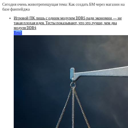
Сегодня очень животрепещущая тема: Как создать БМ через магазин на
базе фанпейджа
Игровой ПК лишь с одним модулем DDR5 ради экономии — не
такая плохая идея. Тесты показывают, что это лучше, чем два
модуля DDR4
Read