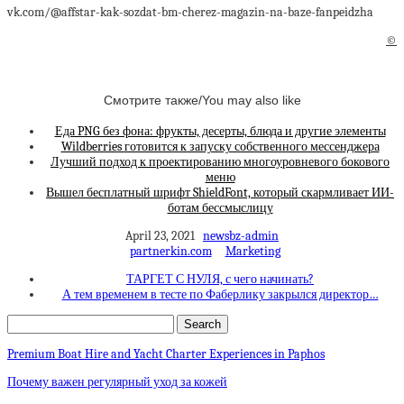
vk.com/@affstar-kak-sozdat-bm-cherez-magazin-na-baze-fanpeidzha
©
Смотрите также/You may also like
Еда PNG без фона: фрукты, десерты, блюда и другие элементы
Wildberries готовится к запуску собственного мессенджера
Лучший подход к проектированию многоуровневого бокового
меню
Вышел бесплатный шрифт ShieldFont, который скармливает ИИ-
ботам бессмыслицу
April 23, 2021
newsbz-admin
partnerkin.com
Marketing
ТАРГЕТ С НУЛЯ, с чего начинать?
А тем временем в тесте по Фаберлику закрылся директор…
Premium Boat Hire and Yacht Charter Experiences in Paphos
Почему важен регулярный уход за кожей