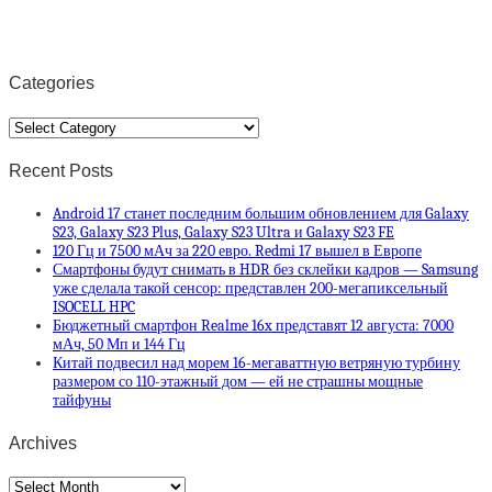
Categories
Categories
Recent Posts
Android 17 станет последним большим обновлением для Galaxy
S23, Galaxy S23 Plus, Galaxy S23 Ultra и Galaxy S23 FE
120 Гц и 7500 мАч за 220 евро. Redmi 17 вышел в Европе
Смартфоны будут снимать в HDR без склейки кадров — Samsung
уже сделала такой сенсор: представлен 200-мегапиксельный
ISOCELL HPC
Бюджетный смартфон Realme 16x представят 12 августа: 7000
мАч, 50 Мп и 144 Гц
Китай подвесил над морем 16-мегаваттную ветряную турбину
размером со 110-этажный дом — ей не страшны мощные
тайфуны
Archives
Archives