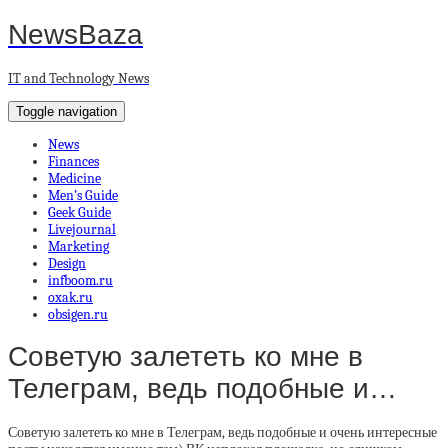
NewsBaza
IT and Technology News
Toggle navigation
News
Finances
Medicine
Men’s Guide
Geek Guide
Livejournal
Marketing
Design
infboom.ru
oxak.ru
obsigen.ru
Советую залететь ко мне в
Телеграм, ведь подобные и…
Советую залететь ко мне в Телеграм, ведь подобные и очень интересные