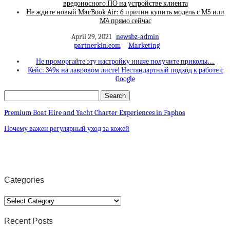
вредоносного ПО на устройстве клиента
Не ждите новый MacBook Air: 6 причин купить модель с M5 или
M4 прямо сейчас
April 29, 2021
newsbz-admin
partnerkin.com
Marketing
Не проморгайте эту настройку иначе получите приколы….
Кейс: 349к на лавровом листе! Нестандартный подход к работе с
Google
Premium Boat Hire and Yacht Charter Experiences in Paphos
Почему важен регулярный уход за кожей
Categories
Categories
Recent Posts