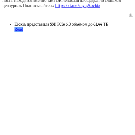
посты находятся именно там) ВК неплохая площадка, но слишком
цензурная. Подписывайтесь:
https://t.me/myagkovbiz
©
Kioxia представила SSD PCIe 6.0 объёмом до 61,44 ТБ
Read