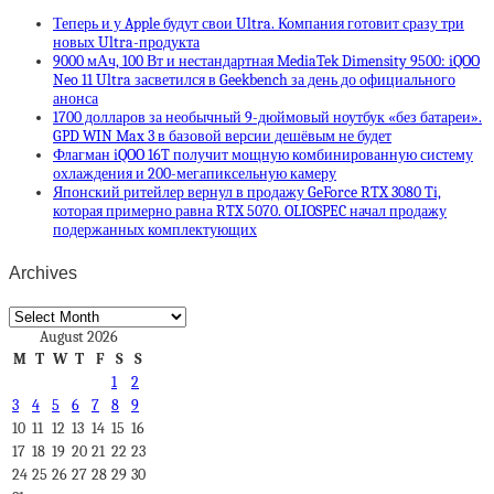
Теперь и у Apple будут свои Ultra. Компания готовит сразу три
новых Ultra-продукта
9000 мАч, 100 Вт и нестандартная MediaTek Dimensity 9500: iQOO
Neo 11 Ultra засветился в Geekbench за день до официального
анонса
1700 долларов за необычный 9-дюймовый ноутбук «без батареи».
GPD WIN Max 3 в базовой версии дешёвым не будет
Флагман iQOO 16T получит мощную комбинированную систему
охлаждения и 200-мегапиксельную камеру
Японский ритейлер вернул в продажу GeForce RTX 3080 Ti,
которая примерно равна RTX 5070. OLIOSPEC начал продажу
подержанных комплектующих
Archives
Archives
August 2026
M
T
W
T
F
S
S
1
2
3
4
5
6
7
8
9
10
11
12
13
14
15
16
17
18
19
20
21
22
23
24
25
26
27
28
29
30