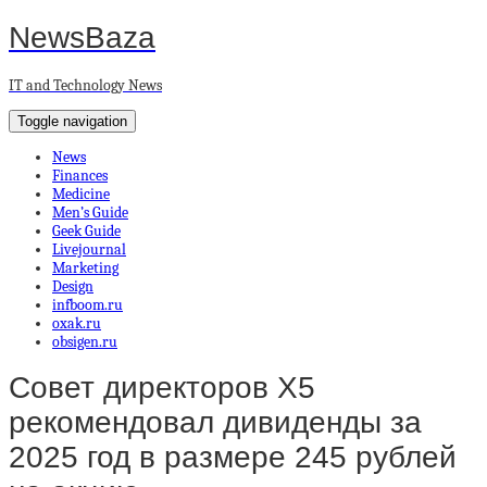
NewsBaza
IT and Technology News
Toggle navigation
News
Finances
Medicine
Men’s Guide
Geek Guide
Livejournal
Marketing
Design
infboom.ru
oxak.ru
obsigen.ru
Совет директоров X5
рекомендовал дивиденды за
2025 год в размере 245 рублей