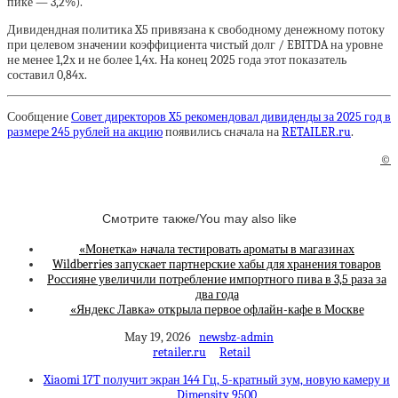
пике — 3,2%).
Дивидендная политика X5 привязана к свободному денежному потоку
при целевом значении коэффициента чистый долг / EBITDA на уровне
не менее 1,2х и не более 1,4х. На конец 2025 года этот показатель
составил 0,84х.
Сообщение
Совет директоров X5 рекомендовал дивиденды за 2025 год в
размере 245 рублей на акцию
появились сначала на
RETAILER.ru
.
©
Смотрите также/You may also like
«Монетка» начала тестировать ароматы в магазинах
Wildberries запускает партнерские хабы для хранения товаров
Россияне увеличили потребление импортного пива в 3,5 раза за
два года
«Яндекс Лавка» открыла первое офлайн-кафе в Москве
May 19, 2026
newsbz-admin
retailer.ru
Retail
Xiaomi 17T получит экран 144 Гц, 5-кратный зум, новую камеру и
Dimensity 9500