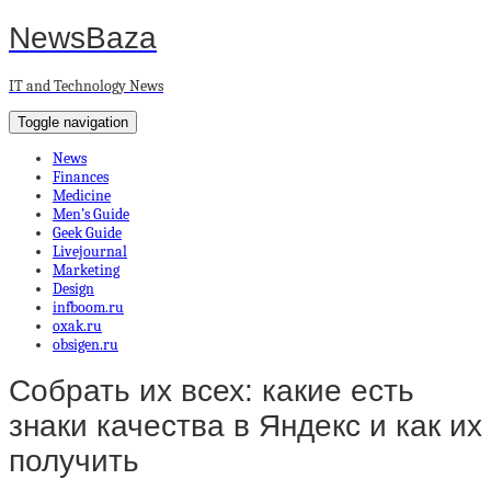
NewsBaza
IT and Technology News
Toggle navigation
News
Finances
Medicine
Men’s Guide
Geek Guide
Livejournal
Marketing
Design
infboom.ru
oxak.ru
obsigen.ru
Собрать их всех: какие есть
знаки качества в Яндекс и как их
получить