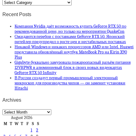
Categories
Recent Posts
Компания Nvidia даёт возможность купить GeForce RTX 50 по
рекомендованной цене, но только на мероприятии QuakeCon
Ожидаются перебои с поставками GeForce RTX 50. Японский
ритейлер предупредил о росте цен и нестабильных поставках
Никакой Windows и никаких процессоров AMD или Intel. Huawei
представила обновлённый ноутбук MateBook Pro на Kirin X90
Plus
Gigabyte буквально замуровала пожароопасный разъём питания
12VHPWR в алюминиевый блок в своих новых видеокартах
GeForce RTX 50 Infinity
В России создадут первый промышленный электронный
микроскоп для производства чипов — он заменит установки
Hitachi
Archives
Archives
August 2026
M
T
W
T
F
S
S
1
2