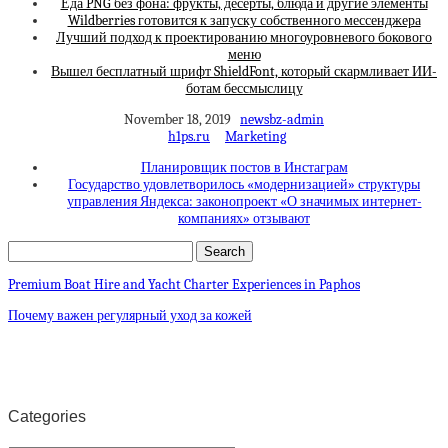
Еда PNG без фона: фрукты, десерты, блюда и другие элементы
Wildberries готовится к запуску собственного мессенджера
Лучший подход к проектированию многоуровневого бокового
меню
Вышел бесплатный шрифт ShieldFont, который скармливает ИИ-
ботам бессмыслицу
November 18, 2019
newsbz-admin
h1ps.ru
Marketing
Планировщик постов в Инстаграм
Государство удовлетворилось «модернизацией» структуры
управления Яндекса: законопроект «О значимых интернет-
компаниях» отзывают
Premium Boat Hire and Yacht Charter Experiences in Paphos
Почему важен регулярный уход за кожей
Categories