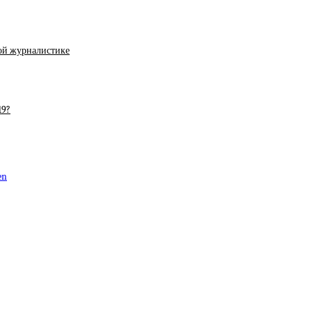
ой журналистике
19?
en