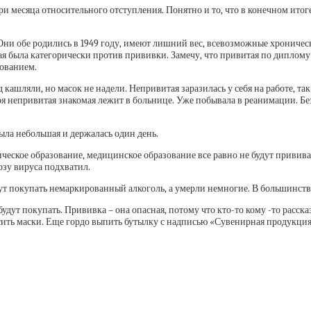
и месяца относительного отступления. Понятно и то, что в конечном итог
ни обе родились в 1949 году, имеют лишний вес, всевозможные хронические
ая была категорически против прививки. Замечу, что привитая по диплому 
ованием.
 кашляли, но масок не надели. Непривитая заразилась у себя на работе, так
я непривитая знакомая лежит в больнице. Уже побывала в реанимации. Без 
ыла небольшая и держалась один день.
еское образование, медицинское образование все равно не будут прививать
озу вируса подхватил.
дут покупать немаркированный алкоголь, а умерли немногие. В большинств
дут покупать. Прививка – она опасная, потому что кто-то кому -то рассказ
осить маски. Еще гордо выпить бутылку с надписью «Сувенирная продукция»