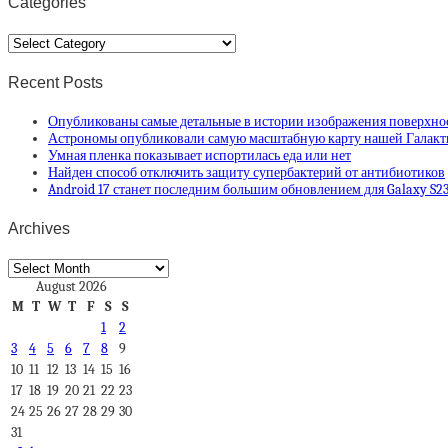
Categories
Categories
Recent Posts
Опубликованы самые детальные в истории изображения поверхно
Астрономы опубликовали самую масштабную карту нашей Галак
Умная пленка показывает испортилась еда или нет
Найден способ отключить защиту супербактерий от антибиотиков
Android 17 станет последним большим обновлением для Galaxy S23, G
Archives
Archives
August 2026
M
T
W
T
F
S
S
1
2
3
4
5
6
7
8
9
10
11
12
13
14
15
16
17
18
19
20
21
22
23
24
25
26
27
28
29
30
31