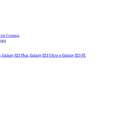
сти Солнца
тики
alaxy S23 Plus, Galaxy S23 Ultra и Galaxy S23 FE