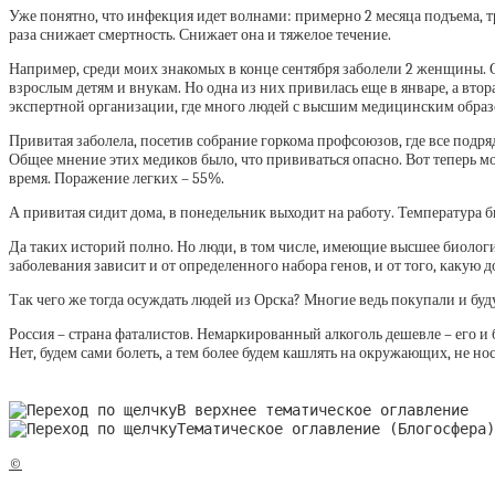
Уже понятно, что инфекция идет волнами: примерно 2 месяца подъема, тр
раза снижает смертность. Снижает она и тяжелое течение.
Например, среди моих знакомых в конце сентября заболели 2 женщины. О
взрослым детям и внукам. Но одна из них привилась еще в январе, а втор
экспертной организации, где много людей с высшим медицинским образ
Привитая заболела, посетив собрание горкома профсоюзов, где все подряд
Общее мнение этих медиков было, что прививаться опасно. Вот теперь мо
время. Поражение легких – 55%.
А привитая сидит дома, в понедельник выходит на работу. Температура б
Да таких историй полно. Но люди, в том числе, имеющие высшее биологич
заболевания зависит и от определенного набора генов, и от того, какую д
Так чего же тогда осуждать людей из Орска? Многие ведь покупали и бу
Россия – страна фаталистов. Немаркированный алкоголь дешевле – его и бу
Нет, будем сами болеть, а тем более будем кашлять на окружающих, не н
В верхнее тематическое оглавление
Тематическое оглавление (Блогосфера)
©