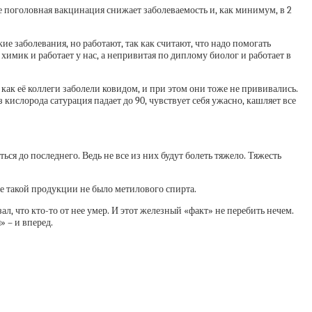
е поголовная вакцинация снижает заболеваемость и, как минимум, в 2
 заболевания, но работают, так как считают, что надо помогать
химик и работает у нас, а непривитая по диплому биолог и работает в
 как её коллеги заболели ковидом, и при этом они тоже не прививались.
кислорода сатурация падает до 90, чувствует себя ужасно, кашляет все
ся до последнего. Ведь не все из них будут болеть тяжело. Тяжесть
е такой продукции не было метилового спирта.
ал, что кто-то от нее умер. И этот железный «факт» не перебить нечем.
 – и вперед.