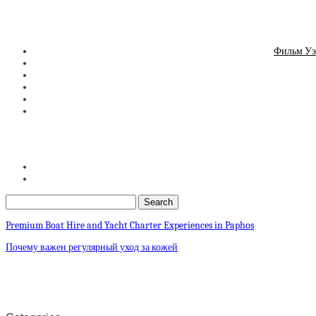
Фильм Уэ
Premium Boat Hire and Yacht Charter Experiences in Paphos
Почему важен регулярный уход за кожей