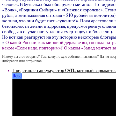
человек. В бутылках был обнаружен метанол. По-видимом
«Волк», «Родники Сибири» и «Снежная королева». Стоил т
рубля, а минимальная оптовая – 210 рублей за пол-литра
же знал, что они будут пить сувенир?». Пока арестовали 
безопасности жизни и здоровья, предусмотрена уголовна
свободы в случае наступления смерти двух и более лиц.
Но вот как реагируют на эту историю некоторые блогеры
«
О какой России, как мировой державе вы, господа пат
каком «Если надо, повторим»? О каком «Запад мечтает з
И кому вы это говорите? Тем, кому по хую собственная жизнь? Да им посра
либералов или патриотов.
Представлен аккумулятор CATL, который заряжается
Read