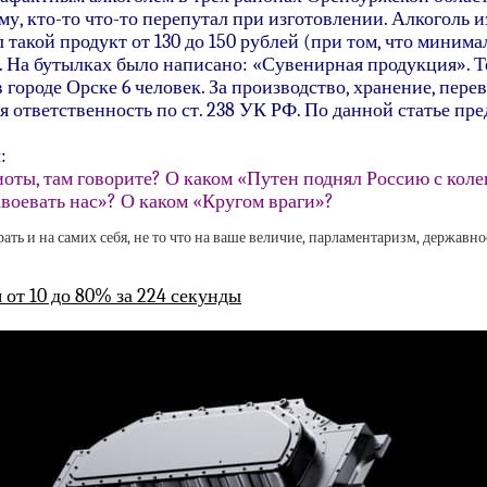
у, кто-то что-то перепутал при изготовлении. Алкоголь и
акой продукт от 130 до 150 рублей (при том, что минимал
). На бутылках было написано: «Сувенирная продукция». Т
в городе Орске 6 человек. За производство, хранение, пер
я ответственность по ст. 238 УК РФ. По данной статье пр
:
риоты, там говорите? О каком «Путен поднял Россию с кол
авоевать нас»? О каком «Кругом враги»?
ть и на самих себя, не то что на ваше величие, парламентаризм, державнос
 от 10 до 80% за 224 секунды