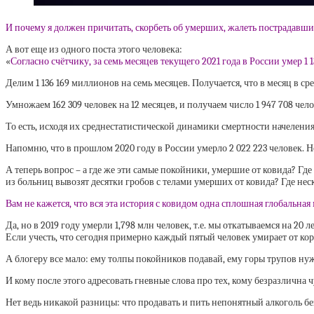
И почему я должен причитать, скорбеть об умерших, жалеть пострадавших
А вот еще из одного поста этого человека:
«
Согласно счётчику, за семь месяцев текущего 2021 года в России умер 1 1
Делим 1 136 169 миллионов на семь месяцев. Получается, что в месяц в ср
Умножаем 162 309 человек на 12 месяцев, и получаем число 1 947 708 чело
То есть, исходя их среднестатистической динамики смертности начеления 
Напомню, что в прошлом 2020 году в России умерло 2 022 223 человек. 
А теперь вопрос – а где же эти самые покойники, умершие от ковида? Гд
из больниц вывозят десятки гробов с телами умерших от ковида? Где не
Вам не кажется, что вся эта история с ковидом одна сплошная глобальна
Да, но в 2019 году умерли 1,798 млн человек, т.е. мы откатываемся на 20 
Если учесть, что сегодня примерно каждый пятый человек умирает от кор
А блогеру все мало: ему толпы покойников подавай, ему горы трупов ну
И кому после этого адресовать гневные слова про тех, кому безразлична ч
Нет ведь никакой разницы: что продавать и пить непонятный алкоголь без