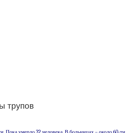
ы трупов
. Пока умерло 32 человека. В больницах – около 60-ти