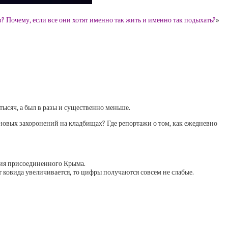
? Почему, если все они хотят именно так жить и именно так подыхать?
»
ысяч, а был в разы и существенно меньше.
ы новых захоронений на кладбищах? Где репортажи о том, как ежедневно
ления присоединенного Крыма.
т ковида увеличивается, то цифры получаются совсем не слабые.