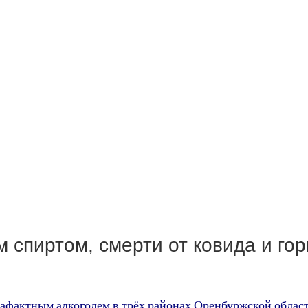
 спиртом, смерти от ковида и гор
афактным алкоголем в трёх районах Оренбуржской области