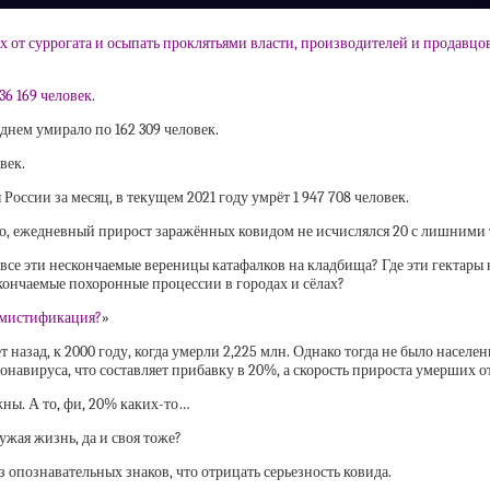
 от суррогата и осыпать проклятьями власти, производителей и продавцов
36 169 человек.
еднем умирало по 162 309 человек.
век.
России за месяц, в текущем 2021 году умрёт 1 947 708 человек.
Но, ежедневный прирост заражённых ковидом не исчислялся 20 с лишними т
е все эти нескончаемые вереницы катафалков на кладбища? Где эти гектар
скончаемые похоронные процессии в городах и сёлах?
я мистификация?
»
лет назад, к 2000 году, когда умерли 2,225 млн. Однако тогда не было насе
онавируса, что составляет прибавку в 20%, а скорость прироста умерших о
жны. А то, фи, 20% каких-то…
ужая жизнь, да и своя тоже?
 опознавательных знаков, что отрицать серьезность ковида.