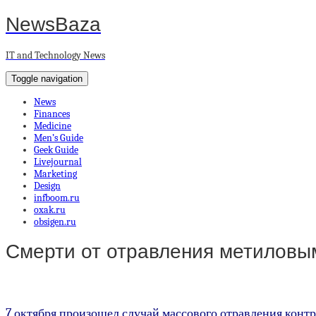
NewsBaza
IT and Technology News
Toggle navigation
News
Finances
Medicine
Men’s Guide
Geek Guide
Livejournal
Marketing
Design
infboom.ru
oxak.ru
obsigen.ru
Смерти от отравления метиловым
7 октября произошел случай массового отравления контр