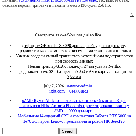
данным,
вся линейка Pixel 11 подорожает на 100 евро
. Но, вместе с тем,
базовые версии прибавят в памяти: вместо 128 будет 256 ГБ.
©
Смотрите также/You may also like
Дефицит GeForce RTX 5090 дошел до абсурда: видеокарту
продают только в комплекте с восемью материнскими платами
Ученые создали умный транзистор, который сам подстраивается
под скорость данных
Новый трейлер GTA 6 покажут 27 августа на Netflix
Представлен Vivo S2 – батарея на 7050 мА·ч в корпусе толщиной
7,99 мм
July 7, 2026
newsbz-admin
ixbt.com
Geek Guide
«AMD Ryzen AI Halo — это фантастический мини-ПК для
локального ИИ». Авторы Phoronix протестировали новинку
AMD за 4000 долларов
Мобильные 14-ядерный CPU и компактная GeForce RTX 5060 за
1470 долларов. Lenovo представила игровой ПК GeekPro