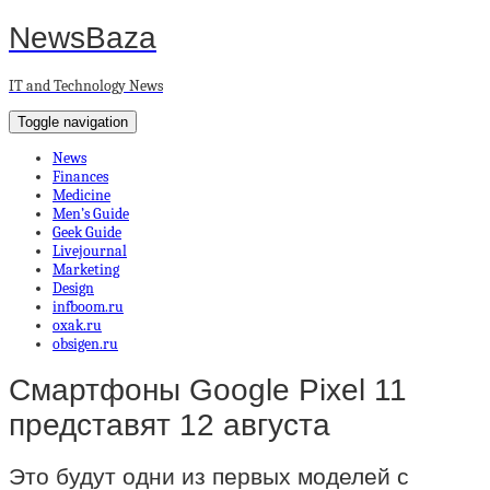
NewsBaza
IT and Technology News
Toggle navigation
News
Finances
Medicine
Men’s Guide
Geek Guide
Livejournal
Marketing
Design
infboom.ru
oxak.ru
obsigen.ru
Смартфоны Google Pixel 11
представят 12 августа
Это будут одни из первых моделей с