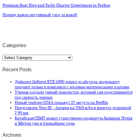
Premium Boat Hire and Yacht Charter Experiences in Paphos
Почему важен регулярный уход за кожей
Categories
Categories
Recent Posts
Дефицит GeForce RTX 5090 дошел до абсурда: видеокарту
продают только в комплекте с восемью материнскими платами
Ученые создали умный транзистор, который сам подстраивается
под скорость данных
Новый трейлер GTA 6 покажут 27 августа на Netflix
Представлен Vivo S2 – батарея на 7050 мА·ч в корпусе толщиной
7,99 мм
Китайская CXMT может существенно подвинуть Samsung, Hynix
и Micron уже в ближайшие годы
Archives