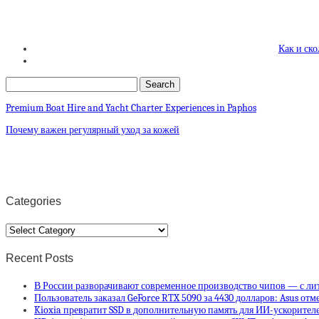
Как и ск
Premium Boat Hire and Yacht Charter Experiences in Paphos
Почему важен регулярный уход за кожей
Categories
Categories
Recent Posts
В России разворачивают современное производство чипов — с ли
Пользователь заказал GeForce RTX 5090 за 4430 долларов: Asus отм
Kioxia превратит SSD в дополнительную память для ИИ-ускорителей