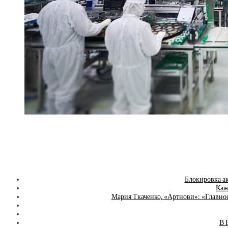
Блокировка ак
Каж
Мария Ткаченко, «Артнови»: «Главно
В 