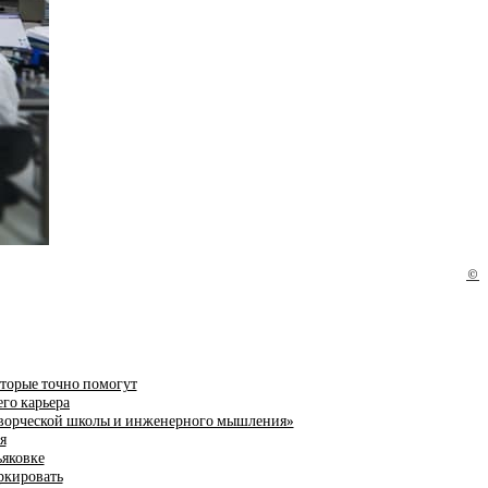
©
оторые точно помогут
го карьера
 творческой школы и инженерного мышления»
я
ьяковке
ркировать