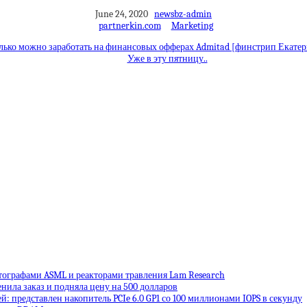
June 24, 2020
newsbz-admin
partnerkin.com
Marketing
олько можно заработать на финансовых офферах Admitad [финстрип Екате
Уже в эту пятницу..
тографами ASML и реакторами травления Lam Research
енила заказ и подняла цену на 500 долларов
: представлен накопитель PCIe 6.0 GP1 со 100 миллионами IOPS в секунду