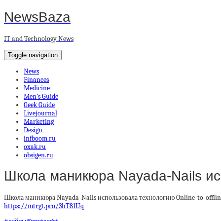
NewsBaza
IT and Technology News
Toggle navigation
News
Finances
Medicine
Men’s Guide
Geek Guide
Livejournal
Marketing
Design
infboom.ru
oxak.ru
obsigen.ru
Школа маникюра Nayada-Nails и
Школа маникюра Nayada-Nails использовала технологию Online-to-offlin
https://mtrgt.pro/3hT81Uq