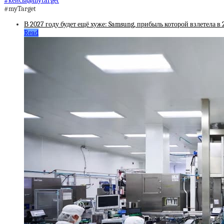
#кейсы@mytarget
#myTarget
В 2027 году будет ещё хуже: Samsung, прибыль которой взлетела в
Read