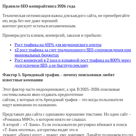
Правило SEO-копирайтинга 2026 года
Техническая оптимизация важна для каждого сайта, не пренебрегайте
ею, ведь без нее даже хороший
контент рискует остаться незамеченным.
Примеры роста кликов, конверсий, заказов и прибыли:
Рост трафика на 401% для медицинского центра
х2 рост трафика за счет традиционного SEO-сопровождения при
минимальных бюджетах
Рост конверсий в 2 раза и взрывной рост трафика на 800% через
долгосрочное SEO, а не быструю рекламу
Фактор 5. Брендовый трафик – почему поисковики любят
известные компании
Этот фактор часто недооценивают, а зря. В 2025–2026 поисковые
системы начали явно отдавать предпочтение
сайтам, у которых есть брендовый трафик – это когда пользователи
ищут компанию по названию.
Представьте два сайта с одинаково хорошими текстами. Но один сайт –
«Ромашка МФО», о котором никто не слышал.
А второй – «Т-Банк». Если пользователи регулярно вбивают в поиск
«Т-Банк ипотека», алгоритмы видят это и
думают: «Бренд ищут – значит, ему доверяют. Давайте поднимем его по