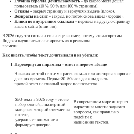
Глубина скролла, дочитываемость
– до какого места дошел
пользователь (10 %, 50 % или 100 % страницы).
Отказы
– закрыл страницу и вернулся к выдаче (плохо).
Возвраты на сайт
– закрыл, но потом снова зашел (хорошо).
Клики по внутренним ссылкам
– перешел на другую страницу
вашего сайта (отлично).
В 2026 году эти сигналы стали еще весомее, потому что алгоритмы
Яндекса научились анализировать их в реальном
времени.
Как писать, чтобы текст дочитывали и не убегали:
Перевернутая пирамида – ответ в первом абзаце
Никаких «в этой статье мы расскажем…» или «история вопроса с
древних времен». Первые 30–50 слов должны давать
прямой ответ на главный запрос пользователя.
SEO-текст в 2026 году – это не
В современном мире интернет-
набор ключей, а экспертный
маркетинга многие задаются
материал, который отвечает на
вопросом, как правильно
интент,
подойти к
удерживает внимание и
написанию текстов.
формирует доверие.