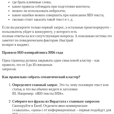
где брать ключевые слова;
какие правила соблюдать при подготовке контента;
можно ли использовать нейросети;
какие ошибки можно совершить при написании SEO-текста;
сколько стоит заказать такой текст и т. д.
Если вы раскроете только первый запрос, а остальные проигнорируете –
пользователь уйдет к конкуренту, у которого есть
полные ответы на все сопутствующие вопросы. А поисковая система это
заметит по поведенческим факторам (быстрый
возврат к выдаче).
Правило SEO-копирайтинга 2026 года
Одна страница должна закрывать один смысловой кластер – как
правило, это от 3 до 10 связанных
запросов.
Как правильно собрать семантический кластер?
Определите главный запрос
. Это то, чему посвящен текст или
статья, и что вы обычно видите в заголовке
H1. Например: «SEO-тексты 2026».
Соберите все фразы из Вордстата с главным запросом
.
Скопируйте в Excel. Отделите явно коммерческие
(«заказать», «цена») от информационных – первые подойдут для