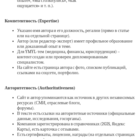
опыте», «мы столкнулись», «как
ощущается» и т. п.).
Компетентность (Expertise)
Указано имя автора и его должность, регалии (прямо в статье
или на отдельной странице).
Автор (или редактор-эксперт) имеет профильное образование
или доказанный опыт в теме.
Для YMYL-тем (медицина, финансы, юриспруденция) –
контент создан или проверен дипломированным
специалистом.
На сайте есть страница автора с фото, списком публикаций,
ссылками на соцсети, портфолио.
Авторитетность (Authoritativeness)
Сайт и автор упоминаются как источник в других независимых
ресурсах (СМИ, отраслевые блоги,
форумы).
В тексте есть ссылки на авторитетные источники (официальные
данные, исследования, госорганы).
Компания зарегистрирована в справочниках (2GIS, Яндекс
Карты), есть карточка с отзывами.
Есть сертификаты, лицензии, награды (на отдельных страницах