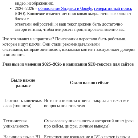
видео, изображения).
2024–2026 –
обновление Яндекса и Google
,
генеративный поиск
(GEO). Ключевое изменение: поисковая выдача теперь включает
блоки с
ответами нейросетей, и ваш текст должен быть достаточно
авторитетным, чтобы нейросеть процитировала именно вас.
Что это значит на практике? Поисковики перестали быть роботами,
которые ищут ключи. Они стали рекомендательными
системами, которые оценивают, насколько контент заслуживает доверия
и внимания.
Главные изменения 2025–2026 в написании SEO-текстов для сайтов
Было важно
Стало важно сейчас
раньше
Плотность ключевых
Интент и полнота ответа – закрыл ли текст все
слов (тошнота)
вопросы пользователя
Техническая
Смысловая уникальность и авторский опыт (речь
уникальность
про кейсы, цифры, личные выводы)
Наличие ключа в H1,
Естественное вхождение и LSI-кластер (ключ и