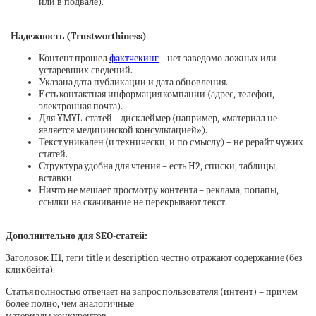
или в подвале).
Надежность (Trustworthiness)
Контент прошел
фактчекинг
– нет заведомо ложных или
устаревших сведений.
Указана дата публикации и дата обновления.
Есть контактная информация компании (адрес, телефон,
электронная почта).
Для YMYL-статей – дисклеймер (например, «материал не
является медицинской консультацией»).
Текст уникален (и технически, и по смыслу) – не рерайт чужих
статей.
Структура удобна для чтения – есть H2, списки, таблицы,
вставки.
Ничто не мешает просмотру контента – реклама, попапы,
ссылки на скачивание не перекрывают текст.
Дополнительно для SEO-статей:
Заголовок H1, теги title и description честно отражают содержание (без
кликбейта).
Статья полностью отвечает на запрос пользователя (интент) – причем
более полно, чем аналогичные
материалы конкурентов.