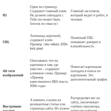
Один на страницу.
Содержит главный ключ.
Главный заголовок,
H1
Не должен совпадать с
который видит и робот, и
Title (но может быть
человек
близок по смыслу)
Латиница, короткий,
Понятный URL
содержит ключ.
URL
повышает доверие и
Пример: /seo-teksty-2026-
кликабельность
kak-pisat
Описывают, что на
картинке и там, где
Помогает картинкам
уместно – содержит
Alt-теги
попадать в поиск по
ключевое слово. Пример:
изображений
картинкам. Это
«Пример
дополнительный трафик
качественного SEO-текста
2026 года»
Распределяет вес по
А именно, ссылки на
сайту, увеличивает
релевантные статьи или
Внутренние
глубину просмотра,
страницы сайта. Их нужно
ссылки
помогает роботам