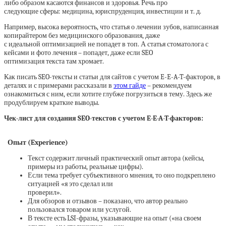
либо образом касаются финансов и здоровья. Речь про
следующие сферы: медицина, юриспруденция, инвестиции и т. д.
Например, высока вероятность, что статья о лечении зубов, написанная
копирайтером без медицинского образования, даже
с идеальной оптимизацией не попадет в топ. А статья стоматолога с
кейсами и фото лечения – попадет, даже если SEO
оптимизация текста там хромает.
Как писать SEO-тексты и статьи для сайтов с учетом E-E-A-T-факторов, в
деталях и с примерами рассказали в
этом гайде
– рекомендуем
ознакомиться с ним, если хотите глубже погрузиться в тему. Здесь же
продублируем краткие выводы.
Чек-лист для создания SEO-текстов с учетом E-E-A-T-факторов:
Опыт (Experience)
Текст содержит личный практический опыт автора (кейсы,
примеры из работы, реальные цифры).
Если тема требует субъективного мнения, то оно подкреплено
ситуацией «я это сделал или
проверил».
Для обзоров и отзывов – показано, что автор реально
пользовался товаром или услугой.
В тексте есть LSI-фразы, указывающие на опыт («на своем