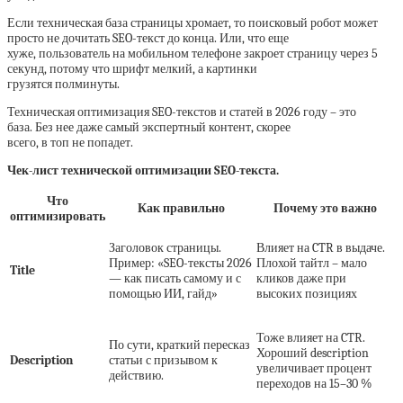
Если техническая база страницы хромает, то поисковый робот может
просто не дочитать SEO-текст до конца. Или, что еще
хуже, пользователь на мобильном телефоне закроет страницу через 5
секунд, потому что шрифт мелкий, а картинки
грузятся полминуты.
Техническая оптимизация SEO-текстов и статей в 2026 году – это
база. Без нее даже самый экспертный контент, скорее
всего, в топ не попадет.
Чек-лист технической оптимизации SEO-текста.
Что
Как правильно
Почему это важно
оптимизировать
Заголовок страницы.
Влияет на CTR в выдаче.
Пример: «SEO-тексты 2026
Плохой тайтл – мало
Title
— как писать самому и с
кликов даже при
помощью ИИ, гайд»
высоких позициях
Тоже влияет на CTR.
По сути, краткий пересказ
Хороший description
Description
статьи с призывом к
увеличивает процент
действию.
переходов на 15–30 %