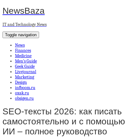
NewsBaza
IT and Technology News
Toggle navigation
News
Finances
Medicine
Men’s Guide
Geek Guide
Livejournal
Marketing
Design
infboom.ru
oxak.ru
obsigen.ru
SEO-тексты 2026: как писать
самостоятельно и с помощью
ИИ – полное руководство