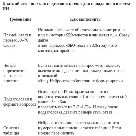
Краткий чек-лист: как подготовить текст для попадания в ответы
ИИ
Требование
Как выполнить
Не начинайте с «в этой статье мы рассмотрим…»
Прямой ответ в
или с «история SEO-текстов начинается с…». Сразу
первых 50–70
дайте
словах
ответ. Пример: «SEO-текст в 2026 году – это
контент, который…».
Четкое
Если статья отвечает на вопрос «что такое…»,
определение
выделите определение – например, поместите в
ключевого
отдельный
понятия
абзац. Нейросеть любит точные формулировки.
Используйте H2, которые начинаются с
вопросительных слов: «Что такое семантический
Подзаголовки в
кластер?», «Как
формате вопросов
проверить текст на E-E-A-T?». И сразу после
подзаголовка давайте развернутый ответ.
Нейросети отлично парсят маркированные и
Списки и
нумерованные списки, а также таблицы. Если
таблицы
можно перечислить