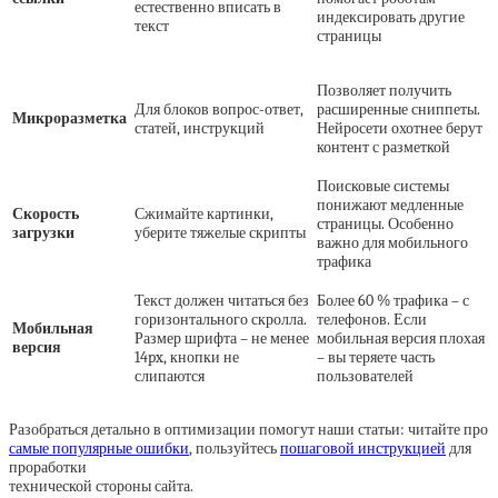
естественно вписать в
индексировать другие
текст
страницы
Позволяет получить
Для блоков вопрос-ответ,
расширенные сниппеты.
Микроразметка
статей, инструкций
Нейросети охотнее берут
контент с разметкой
Поисковые системы
понижают медленные
Скорость
Сжимайте картинки,
страницы. Особенно
загрузки
уберите тяжелые скрипты
важно для мобильного
трафика
Текст должен читаться без
Более 60 % трафика – с
горизонтального скролла.
телефонов. Если
Мобильная
Размер шрифта – не менее
мобильная версия плохая
версия
14px, кнопки не
– вы теряете часть
слипаются
пользователей
Разобраться детально в оптимизации помогут наши статьи: читайте про
самые популярные ошибки
, пользуйтесь
пошаговой инструкцией
для
проработки
технической стороны сайта.