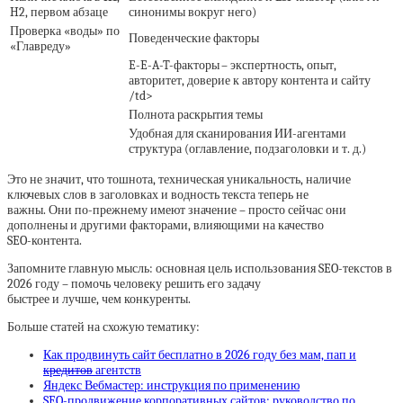
H2, первом абзаце
синонимы вокруг него)
Проверка «воды» по
Поведенческие факторы
«Главреду»
E-E-A-T-факторы – экспертность, опыт,
авторитет, доверие к автору контента и сайту
/td>
Полнота раскрытия темы
Удобная для сканирования ИИ-агентами
структура (оглавление, подзаголовки и т. д.)
Это не значит, что тошнота, техническая уникальность, наличие
ключевых слов в заголовках и водность текста теперь не
важны. Они по-прежнему имеют значение – просто сейчас они
дополнены и другими факторами, влияющими на качество
SEO-контента.
Запомните главную мысль: основная цель использования SEO-текстов в
2026 году – помочь человеку решить его задачу
быстрее и лучше, чем конкуренты.
Больше статей на схожую тематику:
Как продвинуть сайт бесплатно в 2026 году без мам, пап и
кредитов
агентств
Яндекс Вебмастер: инструкция по применению
SEO-продвижение корпоративных сайтов: руководство по