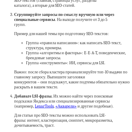
SEO-текстов (главная, страницы услуг, разделы
каталога), а вторые для SEO-статей.
Сгруппируйте запросы по смыслу вручную или через
специальные сервисы
. На выходе получите от 3 до 5
групп.
Пример для нашей темы про подготовку SEO-текстов:
Группа «правила написания»: как написать SEO-текст,
структура, примеры.
Группа «алгоритмы и факторы»: E-E-A-T, поведенческие,
брендовые запросы.
Группа «инструменты»: ИИ, сервисы для LSI.
Важно: после сбора кластера проанализируйте топ-10 выдачи по
главному запросу. Выпишите заголовки
конкурентов – они подскажут, какие подтемы обязательно нужно
раскрыть в вашем тексте.
Добавьте LSI-фразы.
Их можно найти через поисковые
подсказки Яндекса или специализированные сервисы
(например,
LenarTools
,
«Акварели»
и другие подобные).
Для статьи про SEO-тексты можно использовать LSI-
фразы: интент, кластеризация, сниппет, микроразметка,
дочитываемость, траст.