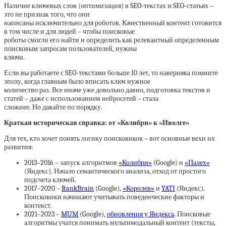
Наличие ключевых слов (оптимизация) в SEO-текстах и SEO-статьях –
это не признак того, что они
написаны исключительно для роботов. Качественный контент готовится
в том числе и для людей – чтобы поисковые
роботы смогли его найти и определить как релевантный определенным
поисковым запросам пользователей, нужны
ключи.
Если вы работаете с SEO-текстами больше 10 лет, то наверняка помните
эпоху, когда главным было вписать ключ нужное
количество раз. Все иначе уже довольно давно, подготовка текстов и
статей – даже с использованием нейросетей – стала
сложнее. Но давайте по порядку.
Краткая историческая справка: от «Колибри» к «Иволге»
Для тех, кто хочет понять логику поисковиков – вот основные вехи их
развития:
2013–2016 – запуск алгоритмов
«Колибри»
(Google) и
«Палех»
(Яндекс). Начало семантического анализа, отход от простого
подсчета ключей.
2017–2020 –
RankBrain
(Google),
«Королев»
и
YATI
(Яндекс).
Поисковики начинают учитывать поведенческие факторы и
контекст.
2021–2023 –
MUM
(Google),
обновления у Яндекса
. Поисковые
алгоритмы учатся понимать мультимодальный контент (тексты,