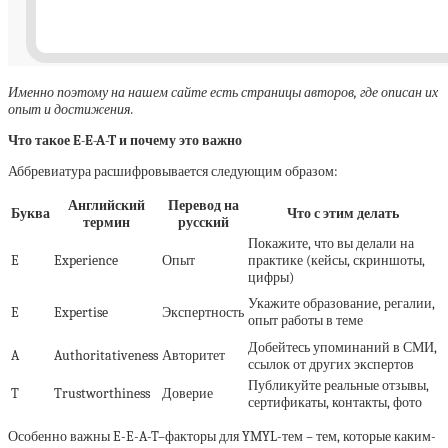
Именно поэтому на нашем сайте есть страницы авторов, где описан их
опыт и достижения.
Что такое E-E-A-T и почему это важно
Аббревиатура расшифровывается следующим образом:
Английский
Перевод на
Буква
Что с этим делать
термин
русский
Покажите, что вы делали на
E
Experience
Опыт
практике (кейсы, скриншоты,
цифры)
Укажите образование, регалии,
E
Expertise
Экспертность
опыт работы в теме
Добейтесь упоминаний в СМИ,
A
Authoritativeness
Авторитет
ссылок от других экспертов
Публикуйте реальные отзывы,
T
Trustworthiness
Доверие
сертификаты, контакты, фото
Особенно важны E-E-A-T–факторы для YMYL-тем – тем, которые каким-