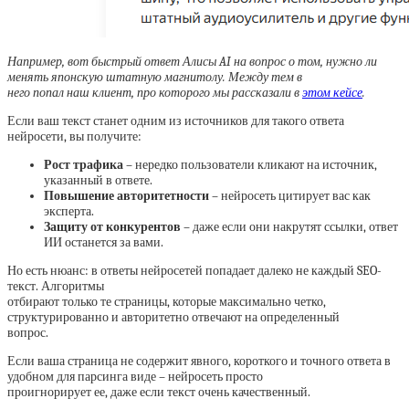
Например, вот быстрый ответ Алисы AI на вопрос о том, нужно ли
менять японскую штатную магнитолу. Между тем в
него попал наш клиент, про которого мы рассказали в
этом кейсе
.
Если ваш текст станет одним из источников для такого ответа
нейросети, вы получите:
Рост трафика
– нередко пользователи кликают на источник,
указанный в ответе.
Повышение авторитетности
– нейросеть цитирует вас как
эксперта.
Защиту от конкурентов
– даже если они накрутят ссылки, ответ
ИИ останется за вами.
Но есть нюанс: в ответы нейросетей попадает далеко не каждый SEO-
текст. Алгоритмы
отбирают только те страницы, которые максимально четко,
структурированно и авторитетно отвечают на определенный
вопрос.
Если ваша страница не содержит явного, короткого и точного ответа в
удобном для парсинга виде – нейросеть просто
проигнорирует ее, даже если текст очень качественный.