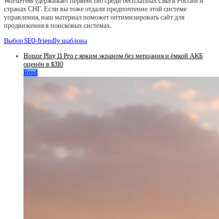
WordPress удерживает первенство среди бесплатных CMS в России и
странах СНГ. Если вы тоже отдали предпочтение этой системе
управления, наш материал поможет оптимизировать сайт для
продвижения в поисковых системах.
Выбор SEO-friendly шаблона
Honor Play 11 Pro c ярким экраном без мерцания и ёмкой АКБ
оценён в $310
Read