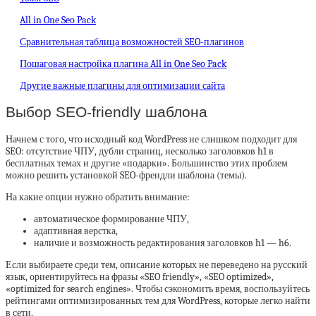
All in One Seo Pack
Сравнительная таблица возможностей SEO-плагинов
Пошаговая настройка плагина All in One Seo Pack
Другие важные плагины для оптимизации сайта
Выбор SEO-friendly шаблона
Начнем с того, что исходный код WordPress не слишком подходит для
SEO: отсутствие ЧПУ, дубли страниц, несколько заголовков h1 в
бесплатных темах и другие «подарки». Большинство этих проблем
можно решить установкой SEO-френдли шаблона (темы).
На какие опции нужно обратить внимание:
автоматическое формирование ЧПУ,
адаптивная верстка,
наличие и возможность редактирования заголовков h1 — h6.
Если выбираете среди тем, описание которых не переведено на русский
язык, ориентируйтесь на фразы «SEO friendly», «SEO optimized»,
«optimized for search engines». Чтобы сэкономить время, воспользуйтесь
рейтингами оптимизированных тем для WordPress, которые легко найти
в сети.