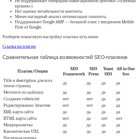
Не поддерживает генерацию навигационной цепочки («хлебных
крошек»).
Нет оценки читабельности контента.
Менее наглядный анализ оптимизации сниппета.
Поддерживает Google AMP — большой плюс с введением Mobile
First от Google.
Разберем пошаговую настройку плагина чуть ниже.
Ссылка на плагин
.
Сравнительная таблица возможностей SEO-плагинов
SEO
SEO
Yoast
All in One
Плагин/Опция
Framework
Press
SEO
Seo
Title и description для всех
да
да
да
да
типов страниц
Метатеги по шаблону
да
да
да
да
Создание robots.txt
нет
нет
да
да
Редактирование .htaccess
нет
нет
да
да
XML карта сайта
да
да
да
да
HTML карта сайта
нет
да
нет
нет
Микроразметка
да
да
да
да
Канонические URL
да
да
да
да
Наглядная оценка