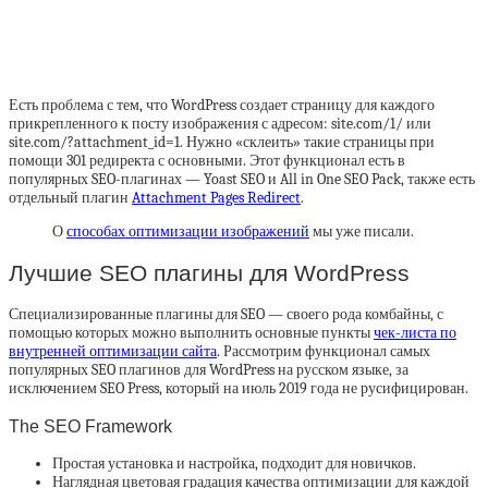
Есть проблема с тем, что WordPress создает страницу для каждого
прикрепленного к посту изображения с адресом: site.com/1/ или
site.com/?attachment_id=1. Нужно «склеить» такие страницы при
помощи 301 редиректа с основными. Этот функционал есть в
популярных SEO-плагинах — Yoast SEO и All in One SEO Pack, также есть
отдельный плагин
Attachment Pages Redirect
.
О
способах оптимизации изображений
мы уже писали.
Лучшие SEO плагины для WordPress
Специализированные плагины для SEO — своего рода комбайны, с
помощью которых можно выполнить основные пункты
чек-листа по
внутренней оптимизации сайта
. Рассмотрим функционал самых
популярных SEO плагинов для WordPress на русском языке, за
исключением SEO Press, который на июль 2019 года не русифицирован.
The SEO Framework
Простая установка и настройка, подходит для новичков.
Наглядная цветовая градация качества оптимизации для каждой