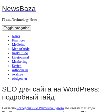
NewsBaza
IT and Technology News
Toggle navigation
News
Finances
Medicine
Men’s Guide
Geek Guide
Livejournal
Marketing
Design
infboom.ru
oxak.ru
obsigen.ru
SEO для сайта на WordPress:
подробный гайд
Согласно
исследованию Рейтинга Рунета
, по итогам 2018 года