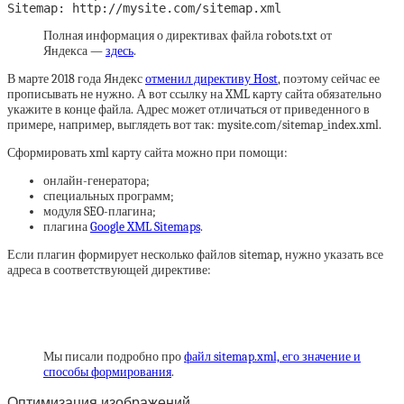
Sitemap: http://mysite.com/sitemap.xml
Полная информация о директивах файла robots.txt от
Яндекса —
здесь
.
В марте 2018 года Яндекс
отменил директиву Host
, поэтому сейчас ее
прописывать не нужно. А вот ссылку на XML карту сайта обязательно
укажите в конце файла. Адрес может отличаться от приведенного в
примере, например, выглядеть вот так: mysite.com/sitemap_index.xml.
Сформировать xml карту сайта можно при помощи:
онлайн-генератора;
специальных программ;
модуля SEO-плагина;
плагина
Google XML Sitemaps
.
Если плагин формирует несколько файлов sitemap, нужно указать все
адреса в соответствующей директиве:
Мы писали подробно про
файл sitemap.xml, его значение и
способы формирования
.
Оптимизация изображений