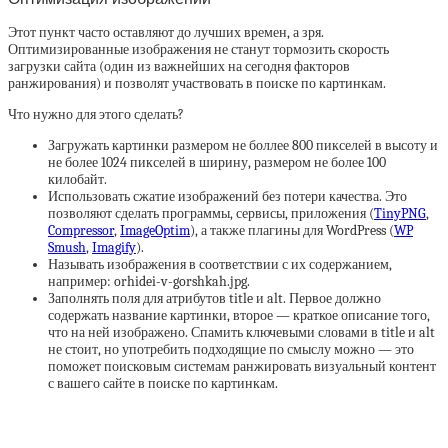
Этот пункт часто оставляют до лучших времен, а зря.
Оптимизированные изображения не станут тормозить скорость
загрузки сайта (один из важнейших на сегодня факторов
ранжирования) и позволят участвовать в поиске по картинкам.
Что нужно для этого сделать?
Загружать картинки размером не боллее 800 пикселей в высоту и
не более 1024 пикселей в ширину, размером не более 100
килобайт.
Использовать сжатие изображений без потери качества. Это
позволяют сделать программы, сервисы, приложения (
TinyPNG
,
Compressor
,
ImageOptim
), а также плагины для WordPress (
WP
Smush
,
Imagify
).
Называть изображения в соответствии с их содержанием,
например: orhidei-v-gorshkah.jpg.
Заполнять поля для атрибутов title и alt. Первое должно
содержать название картинки, второе — краткое описание того,
что на ней изображено. Спамить ключевыми словами в title и alt
не стоит, но употребить подходящие по смыслу можно — это
поможет поисковым системам ранжировать визуальный контент
с вашего сайте в поиске по картинкам.