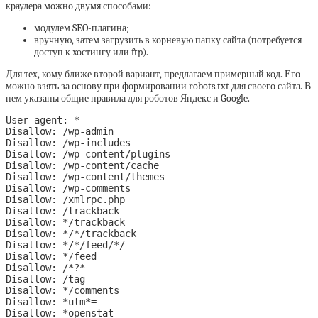
краулера можно двумя способами:
модулем SEO-плагина;
вручную, затем загрузить в корневую папку сайта (потребуется
доступ к хостингу или ftp).
Для тех, кому ближе второй вариант, предлагаем примерный код. Его
можно взять за основу при формировании robots.txt для своего сайта. В
нем указаны общие правила для роботов Яндекс и Google.
User-agent: *

Disallow: /wp-admin

Disallow: /wp-includes

Disallow: /wp-content/plugins

Disallow: /wp-content/cache

Disallow: /wp-content/themes

Disallow: /wp-comments

Disallow: /xmlrpc.php 

Disallow: /trackback

Disallow: */trackback

Disallow: */*/trackback

Disallow: */*/feed/*/

Disallow: */feed

Disallow: /*?*

Disallow: /tag

Disallow: */comments

Disallow: *utm*=

Disallow: *openstat=
