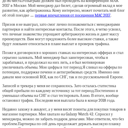
до 80 места.Розыгрыш должен был проходить на конференции МАК
2017 в Москве. Мой менеджер дал билет, сделав огромный вклад в мое
развитие, как арбитражника. Кому интересно, может почитать мой блог
об этой поездке ㅡ
первые впечатления от посещения MAC 2017
.
Призов я не выиграл, зато смог лично познакомиться с менеджерами
партнерки и найти интересные контакты. После этого, я четко усвоил,
что личные знакомства упрощают арбитражную жизнь и дают массу
преимуществ. Вам могут предложить более высокие ставки, а также
будут лояльнее относиться в плане выплат и проверок трафика.
Позже я договорился о хороших ставках на интересных офферах и стал
серьезно заливать. Мой менеджер был заинтересован, чтобы я
зарабатывал, и продолжал на них лить, а я был мотивирован
увеличивать объемы. Мои цифры в тот период.Я сливал на офферы по
потенции, поддержке печени и антигрибковых средств. Именно они
давали мне основной ROI, как по СНГ, так и по русскоязычной Европе.
Записей и трекера у меня не сохранилось. Зато осталась статистика
общей прибыли по каждому источнику за тот период.Постепенно я
уменьшал объемы на СНГ и стал тестировать Азию. В итоге, вообще
остановил трафик. Последняя моя выплата была в конце 2018 года.
Недавно захожу в аккаунт, а у меня висят поинты для покупки товаров в
магазине партнерки. Мне хватало на Galaxy Watch 42. Спросил у
менеджера, можно ли забрать подарок деньгами. Мне ответили, что без
проблем.Партнерка по сей день продолжает держать высокую планку