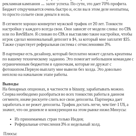
рекламная кампания ㅡ залог успеха. По сути, это дает 70% профита.
Бюджет откручивается очень быстро и, если вы в этом деле неопытны,
то просто сольете свои деньги в ноль.
В сегменте хорошо конвертит мужской трафик от 20 лет. Тонкости
настройки у каждого всегда свои. Они зависят от модели слива: по CPA
или по RevSHare. Я сливаю по CPA и выставляю такие настройки, чтобы
игрок сделал минимальный депозит в $4, за который мне заплатят $25.
Также существует реферальная система с отчислениями 3%.
В партнерке есть дизайнер, который бесплатно может сделать креативы
по вашему техническому заданию. Это помогает небольшим командам с
ограниченным бюджетом и одиночкам, которые не дружат с
фотошопом.Первую выплату мне вывели без холда. Это довольно
неплохо на начальном этапе работы.
Выводы
На бинарных опционах, в частности в binany, зарабатывать можно.
Сперва необходимо разобраться во всех тонкостях работы в данном
сегменте, иначе рискуете слить все свои депозиты. Партнерка дает
заработать и не режет депозиты. Трафик достать легче, чем tier-1 US, а
значит, что он дешевле и конкуренция на этом рынке ниже.Минусы:
Из принимаемых стран только Индия;
Реферальные отчисления 3% и недельный холд.
Плюсы: