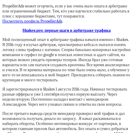
PropellerAds может огорчить, если у вас очень мало опыта в арбитраже
или ограниченный бюджет. Тем, кто уже научился стабильно работать в
плюс с хорошими бюджетами, тут понравится.
Посмотреть профиль PropellerAds
.
Shakes.pro: первые шаги в арбитраже трафика
Мой полноценный опыт в арбитраже трафика начался именно с Shakes.
В 2016 году я изучал арбитраж, просматривал кейсы и пытался понять
логику слива трафика с нативки. Сперва банально копировал настройки
компании и серфил по google в поисках новостных и адалт сайтов, на
которых можно увидеть примеры тизеров. Иногда брал уже готовые
варианты или сам пытался создавать креативы. Все время анализировал
и учился. В те времена материала по теме было очень мало, а обучение у
кого-то не вписывалось в мой бюджет. Приходилось собирать знания по
крупицам и много тестировать.
Я зарегистрировался в Shakes 1 августа 2016 года. Начинал тестировать
разные офферы и уже 1 сентября получил первую выплату. Через
неделю вторую. Постепенно наладил контакт с менеджером
Александром. Через него узнавал связки и ответы на свои вопросы.
После третьего вывода средств менеджер проверил мой трафик и дал
возможность получать деньги по запросу. Я начал раскачиваться и
набирать обороты. Особенно мотивировал конкурс от партнерки, в
котором главным призом был автомобиль. Без опыта я сумел добраться