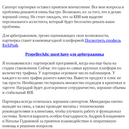
Саппорт партнерки оставил приятное впечатление. Все мои вопросы и
проблемы решаются очень быстро. Возможно, из-за того, что я делаю
хороший спенд. Не стоит ожидать, что за $100 вам выделят
персонального ассистента, который будет бесплатно решать ваши
проблемы.
Для арбитражников, трезво оценивающих свои возможности,
партнерка станет взаимовыгодной платформой.
Посмотреть профиль
RichPush
.
PropellerAds: must have для арбитражника
Я познакомился с партнерской программой, когда она еще была на
стадии становления. Сейчас это одна из самых крупных платформ по
количеству трафика. У партнерки огромное число паблишеров. У
каждого из них трафик разного качества. Вывести продукт в плюс не
так просто. Необходимо тестировать множество подходов в креативах и
таргете. Наградой будет долгосрочное сотрудничество, хорошие объемы
и стабильный ROI.
Партнерка всегда отличалась хорошим саппортом. Менеджеры охотно
выходят на связь, а также проводят митапы с техническими
руководителями и клиентами, чтобы улучшить работу и функционал
системы. Хочется выразить особую благодарность Андрею Блощаневич
и Наталье Гудимовой за приятное взаимодействие и оперативную
помощь в решении вопросов.