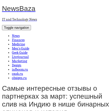
NewsBaza
IT and Technology News
Toggle navigation
News
Finances
Medicine
Men’s Guide
Geek Guide
Livejournal
Marketing
Design
infboom.ru
oxak.ru
obsigen.ru
Самые интересные отзывы о
партнерках за март: успешный
слив на Индию в нише бинарных