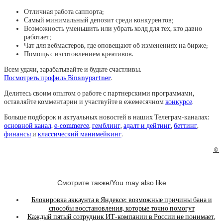
Отличная работа саппорта;
Самый минимальный депозит среди конкурентов;
Возможность уменьшить или убрать холд для тех, кто давно
работает;
Чат для вебмастеров, где оповещают об изменениях на бирже;
Помощь с изготовлением креативов.
Всем удачи, зарабатывайте и будьте счастливы.
Посмотреть профиль Binanypartner
.
Делитесь своим опытом о работе с партнерскими программами,
оставляйте комментарии и участвуйте в ежемесячном
конкурсе
.
Больше подборок и актуальных новостей в наших Телеграм-каналах:
основной канал
,
e-commerce
,
гемблинг
,
адалт и дейтинг
,
беттинг
,
финансы
и
классический манимейкинг
.
©
Смотрите также/You may also like
Блокировка аккаунта в Яндексе: возможные причины бана и
способы восстановления, которые точно помогут
Каждый пятый сотрудник ИТ-компании в России не понимает,