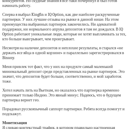
конкурентов. Но скудные знания я все-таки почерпнул и был готов
начинать работу.
Сперва я выбрал Kingfin и IQ Option, как две наиболее раскрученные
партнерки. У них лучшие отзывы на рынке в данной нише. На этом
преимущества выбранных партнерок закончились. Ни адекватной
поддержки, ни нормального апрува депозитов я там не дождался. В IQ
Option работают уникальные люди, которые не хотят выплачивать за тех,
кто больше выигрывает, чем проигрывает.
Несмотря на наличие депозитов и неплохие результаты, я старался «не
держать все яйца в одной корзине» и параллельно зарегистрировался в
Binany.
Меня привлек тот факт, что у них на продукте самый маленький
минимальный депозит среди представленных на рынке партнерок. Это
значит, что депозитов будет больше, соответственно, и мой заработок
тоже.
Хотел начать лить на Вьетнам, но оказалось что партнерка временно
принимает только Индию. Это явный минус. Надеюсь, что в будущем
партнерка вернет гео.
Порадовал русскоязычный саппорт партнерки. Ребята всегда помогут и
подскажут.
Монетизация
Я сливаю контекстный трафик, в котором правильно настроенная