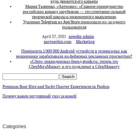
куда движется его карьера
Мария Ткаченко, «Артнови»: «Главное преимущество
российских команд зарубежом — это сочетание сильной
творческой школы и инженерного мышления»
Удаление Telegram из App Store произошло из-за одного
пользователя
April 27, 2021
newsbz-admin
partnerkin.com
Marketing
Превратить 1 000 000 Android-устройств в телевизоры: как
мошенники зарабатывали на фейковых рекламных просмотрах?
«Сбер» ликвидировал бренд goods.ru: теперь это
СберМегаМаркет, и его подключат к СберМаркету
Premium Boat Hire and Yacht Charter Experiences in Paphos
Почему важен регулярный уход за кожей
Categories