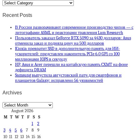
Categories
Recent Posts
В России разворачивают современное производство чипов — с
литографами ASML и реакторами травления Lam Research
Пользователь заказал GeForce RTX 5090 за 4430 долларов: Asus
отменила заказ и подняла цену на 500 долларов
Kioxia превратит SSD в дополнительную память для ИИ-
ускорителей: представлен накопитель PCIe 6.0 GP1 со 100
миллионами IOPS в секунду
HP, Asus и Acer перешли на китайскую память CXMT на фоне
дефицита DRAM
Samsung выпустила августовский патч для смартфонов и
планшетов Galaxy: исправлено 56 уязвимостей
Archives
Archives
August 2026
M
T
W
T
F
S
S
1
2
3
4
5
6
7
8
9
10
11
12
13
14
15
16