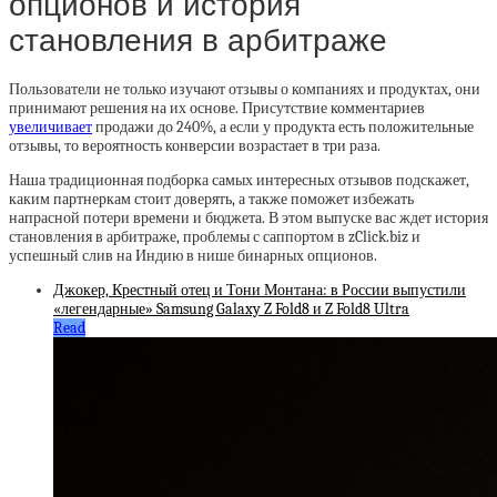
опционов и история
становления в арбитраже
Пользователи не только изучают отзывы о компаниях и продуктах, они
принимают решения на их основе. Присутствие комментариев
увеличивает
продажи до 240%, а если у продукта есть положительные
отзывы, то вероятность конверсии возрастает в три раза.
Наша традиционная подборка самых интересных отзывов подскажет,
каким партнеркам стоит доверять, а также поможет избежать
напрасной потери времени и бюджета. В этом выпуске вас ждет история
становления в арбитраже, проблемы с саппортом в zClick.biz и
успешный слив на Индию в нише бинарных опционов.
Джокер, Крестный отец и Тони Монтана: в России выпустили
«легендарные» Samsung Galaxy Z Fold8 и Z Fold8 Ultra
Read