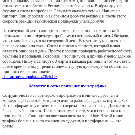
мою площадку. Я выбрал формат рекламы, поставил на сайт ее код, но
столкнулся с проблемой. Реклама не отображалась. Выбрал другой
формат и снова попробовал. Результат оказался тем же. Написал в
саппорт. Они спросили о выбранном формате рекламы и после этого
скорость реакции технической поддержки упала до нуля.
На следующий день саппорт ответил, что возникли технический
неполадки, и они передадут проблему в специальный отдел. Обещали,
что со мной свяжутся на следующий день. В течение суток никто не
вышел со мной на связь. Снова написал в саппорт, который начал
отвечать один раз в день. Просто просили проверить работоспособность
рекламы и пропадали. Говорили, что пингуют, а причину неполадок не
сообщали. Пишу в саппорт с 3 марта и каждый раз один и тот же ответ.
За все время не могут решить элементарную проблему или объяснить
причины ее возникновения.
Посмотреть профиль zClick.biz
.
Аdsterra: в сетке почти нет пуш-трафика
Сотрудничество с партнерской программой начинал с рабочей и
конвертящей связкой, которая успешно работала в других партнерках.
На платформе отсутствует токен о передаче коста в трекер. Для меня это
был первый звоночек. Также столкнулся с тем, что в сетке почти нет
пуш-трафика. Саппорт посоветовал лить на social bar. В этой нише
трафика больше, но, по сравнению с другими платформами ― это
слезы.