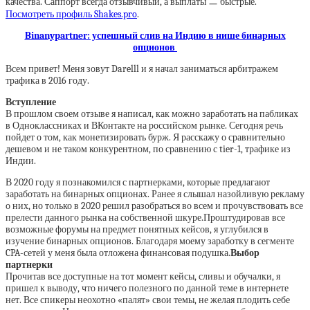
качества. Саппорт всегда отзывчивый, а выплаты ㅡ быстрые.
Посмотреть профиль Shakes.pro
.
Binanypartner: успешный слив на Индию в нише бинарных
опционов
Всем привет! Меня зовут Darelll и я начал заниматься арбитражем
трафика в 2016 году.
Вступление
В прошлом своем отзыве я написал, как можно заработать на пабликах
в Одноклассниках и ВКонтакте на российском рынке. Сегодня речь
пойдет о том, как монетизировать бурж. Я расскажу о сравнительно
дешевом и не таком конкурентном, по сравнению с tier-1, трафике из
Индии.
В 2020 году я познакомился с партнерками, которые предлагают
заработать на бинарных опционах. Ранее я слышал назойливую рекламу
о них, но только в 2020 решил разобраться во всем и прочувствовать все
прелести данного рынка на собственной шкуре.Проштудировав все
возможные форумы на предмет понятных кейсов, я углубился в
изучение бинарных опционов. Благодаря моему заработку в сегменте
CPA-сетей у меня была отложена финансовая подушка.
Выбор
партнерки
Прочитав все доступные на тот момент кейсы, сливы и обучалки, я
пришел к выводу, что ничего полезного по данной теме в интернете
нет. Все спикеры неохотно «палят» свои темы, не желая плодить себе