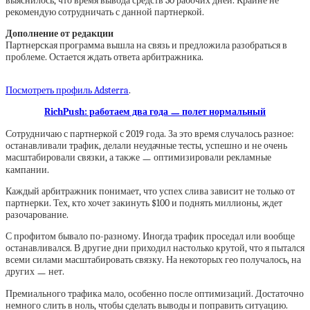
выяснилось, что время вывода средств 30 рабочих дней. Крайне не
рекомендую сотрудничать с данной партнеркой.
Дополнение от редакции
Партнерская программа вышла на связь и предложила разобраться в
проблеме. Остается ждать ответа арбитражника.
Посмотреть профиль Adsterra
.
RichPush: работаем два года ㅡ полет нормальный
Сотрудничаю с партнеркой с 2019 года. За это время случалось разное:
останавливали трафик, делали неудачные тесты, успешно и не очень
масштабировали связки, а также ㅡ оптимизировали рекламные
кампании.
Каждый арбитражник понимает, что успех слива зависит не только от
партнерки. Тех, кто хочет закинуть $100 и поднять миллионы, ждет
разочарование.
С профитом бывало по-разному. Иногда трафик проседал или вообще
останавливался. В другие дни приходил настолько крутой, что я пытался
всеми силами масштабировать связку. На некоторых гео получалось, на
других ㅡ нет.
Премиального трафика мало, особенно после оптимизаций. Достаточно
немного слить в ноль, чтобы сделать выводы и поправить ситуацию.