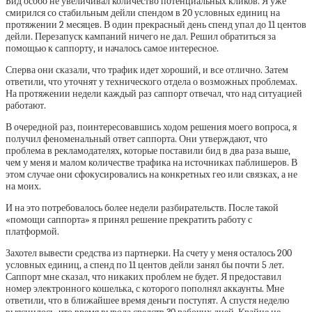
Бид особо не увеличивал количество потенциальных кликов. Я уже
смирился со стабильным дейли спендом в 20 условных единиц на
протяжении 2 месяцев. В один прекрасный день спенд упал до 11 центов
дейли. Перезапуск кампаний ничего не дал. Решил обратиться за
помощью к саппорту, и началось самое интересное.
Сперва они сказали, что трафик идет хороший, и все отлично. Затем
ответили, что уточнят у технического отдела о возможных проблемах.
На протяжении недели каждый раз саппорт отвечал, что над ситуацией
работают.
В очередной раз, поинтересовавшись ходом решения моего вопроса, я
получил феноменальный ответ саппорта. Они утверждают, что
проблема в рекламодателях, которые поставили бид в два раза выше,
чем у меня и малом количестве трафика на источниках паблишеров. В
этом случае они сфокусировались на конкретных гео или связках, а не
на моих.
И на это потребовалось более недели разбирательств. После такой
«помощи саппорта» я принял решение прекратить работу с
платформой.
Захотел вывести средства из партнерки. На счету у меня осталось 200
условных единиц, а спенд по 11 центов дейли занял бы почти 5 лет.
Саппорт мне сказал, что никаких проблем не будет. Я предоставил
номер электронного кошелька, с которого пополнял аккаунты. Мне
ответили, что в ближайшее время деньги поступят. А спустя неделю