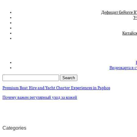
Дефицит GeForce R
У
Китайск
Видеокарта в с
Premium Boat Hire and Yacht Charter Experiences in Paphos
Почему важен регулярный уход за кожей
Categories