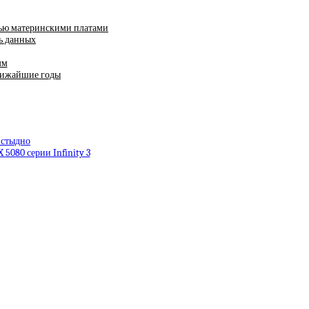
емью материнскими платами
ть данных
мм
ближайшие годы
 стыдно
 5080 серии Infinity 3