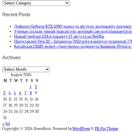
Categories
Recent Posts
Дефицит GeForce RTX 5090 дошел до абсурда: видеокарту продают
Ученые создали умный транзистор, который сам подстраивается п
Новый трейлер GTA 6 покажут 27 августа на Netflix
Представлен Vivo S2 – батарея на 7050 мА·ч в корпусе толщиной 7,
Китайская CXMT может существенно подвинуть Samsung, Hynix и
Archives
Archives
August 2026
M
T
W
T
F
S
S
1
2
3
4
5
6
7
8
9
10
11
12
13
14
15
16
17
18
19
20
21
22
23
24
25
26
27
28
29
30
31
« Jul
Copyright © 2026 NewsBaza. Powered by
WordPress
&
PR Pin Theme