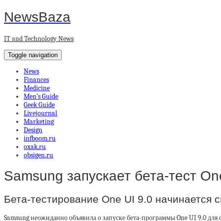
NewsBaza
IT and Technology News
Toggle navigation
News
Finances
Medicine
Men’s Guide
Geek Guide
Livejournal
Marketing
Design
infboom.ru
oxak.ru
obsigen.ru
Samsung запускает бета-тест One 
Бета-тестирование One UI 9.0 начинается с
Samsung неожиданно объявила о запуске бета-программы One UI 9.0 для фл