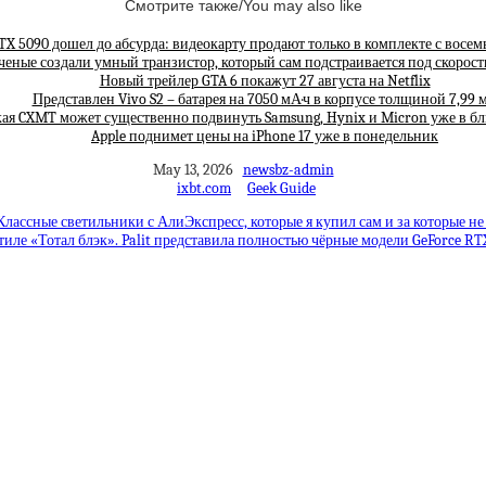
Смотрите также/You may also like
TX 5090 дошел до абсурда: видеокарту продают только в комплекте с вос
ченые создали умный транзистор, который сам подстраивается под скорос
Новый трейлер GTA 6 покажут 27 августа на Netflix
Представлен Vivo S2 – батарея на 7050 мА·ч в корпусе толщиной 7,99 
ая CXMT может существенно подвинуть Samsung, Hynix и Micron уже в 
Apple поднимет цены на iPhone 17 уже в понедельник
May 13, 2026
newsbz-admin
ixbt.com
Geek Guide
Классные светильники с АлиЭкспресс, которые я купил сам и за которые не
тиле «Тотал блэк». Palit представила полностью чёрные модели GeForce RTX